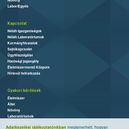
Labor/Egyéb
Kapcsolat
Nébih Igazgatóságok
Nébih Laboratóriumok
Kormányhivatalok
Sajtókapcsolat
Ügyfélszolgálat
Hatósági jogsegély
Élelmiszermentő Központ
Hírlevél feliratkozás
Gyakori kérdések
Élelmiszer
Állat
Növény
Laboratóriumok
Labor/Egyéb
Adatkezelési tájékoztatónkban
megismerheti, hogyan