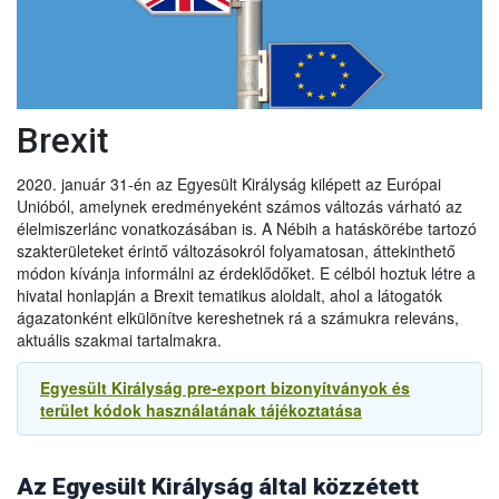
A vállalkozások továbbra is importálhatják az alábbi
árucikkeket az EU-ból Nagy-Britanniába 2022. június 30-ig:
● hűtött darált hús,
● hűtött és fagyasztott darált baromfihús, és
● hűtött húskészítmények
Brexit
Ez lehetővé teszi, hogy 2022. június 30-ig folytatódjon az
említett termékek kereskedelme az EU-ból.
2020. január 31-én az Egyesült Királyság kilépett az Európai
Unióból, amelynek eredményeként számos változás várható az
2021.09.14
élelmiszerlánc vonatkozásában is. A Nébih a hatáskörébe tartozó
Újabb UK halasztás a növény és állategészsgügyi
szakterületeket érintő változásokról folyamatosan, áttekinthető
ellenőrzésben
módon kívánja informálni az érdeklődőket. E célból hoztuk létre a
Az Egyesült Királyság kormánya úgy döntött, hogy tovább
hivatal honlapján a Brexit tematikus aloldalt, ahol a látogatók
halasztja az új ellenőrzések egyes elemeit, különösen az
ágazatonként elkülönítve kereshetnek rá a számukra releváns,
egészségügyi és növény-egészségügyi árukkal
aktuális szakmai tartalmakra.
kapcsolatosakat. Ennek megfelelően:
- Az agrár-élelmiszeripari termékek behozatalának előzetes
Egyesült Királyság pre-export bizonyítványok és
2022.01.01
bejelentésére vonatkozó követelményt 2021. október 1-jével
terület kódok használatának tájékoztatása
szemben
2022. január 1-jén
vezetik be.
Exportőrök, áruszállítmányozók és logisztikai
- Az export egészségügyi bizonyítványokra vonatkozó új
szolgáltatást nyújtó cégek figyelmébe. Fontos változások
követelményeket, amelyeket 2021. október 1-jén kellett volna
az áruforgalomban 2022. január 1-től
(Magyar Enikő
bevezetni, most
2022. július 1-jén
vezetik be.
Az Egyesült Királyság által közzétett
mezőgazdasági és környezetügyi szakdiplomata tájékoztatása