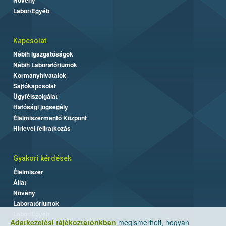
Labor/Egyéb
Kapcsolat
Nébih Igazgatóságok
Nébih Laboratóriumok
Kormányhivatalok
Sajtókapcsolat
Ügyfélszolgálat
Hatósági jogsegély
Élelmiszermentő Központ
Hírlevél feliratkozás
Gyakori kérdések
Élelmiszer
Állat
Növény
Laboratóriumok
Labor/Egyéb
Adatkezelési tájékoztatónkban
megismerheti, hogyan