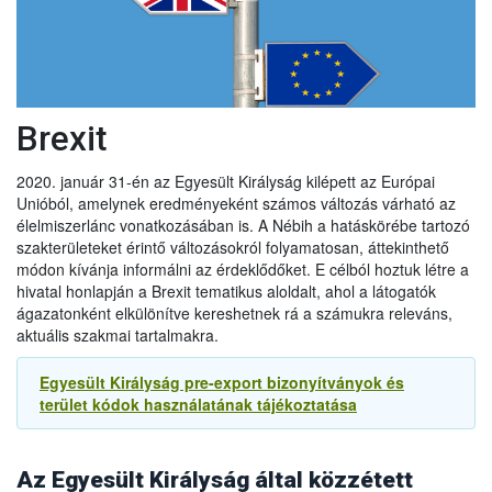
A vállalkozások továbbra is importálhatják az alábbi
árucikkeket az EU-ból Nagy-Britanniába 2022. június 30-ig:
● hűtött darált hús,
● hűtött és fagyasztott darált baromfihús, és
● hűtött húskészítmények
Brexit
Ez lehetővé teszi, hogy 2022. június 30-ig folytatódjon az
említett termékek kereskedelme az EU-ból.
2020. január 31-én az Egyesült Királyság kilépett az Európai
Unióból, amelynek eredményeként számos változás várható az
2021.09.14
élelmiszerlánc vonatkozásában is. A Nébih a hatáskörébe tartozó
Újabb UK halasztás a növény és állategészsgügyi
szakterületeket érintő változásokról folyamatosan, áttekinthető
ellenőrzésben
módon kívánja informálni az érdeklődőket. E célból hoztuk létre a
Az Egyesült Királyság kormánya úgy döntött, hogy tovább
hivatal honlapján a Brexit tematikus aloldalt, ahol a látogatók
halasztja az új ellenőrzések egyes elemeit, különösen az
ágazatonként elkülönítve kereshetnek rá a számukra releváns,
egészségügyi és növény-egészségügyi árukkal
aktuális szakmai tartalmakra.
kapcsolatosakat. Ennek megfelelően:
- Az agrár-élelmiszeripari termékek behozatalának előzetes
Egyesült Királyság pre-export bizonyítványok és
2022.01.01
bejelentésére vonatkozó követelményt 2021. október 1-jével
terület kódok használatának tájékoztatása
szemben
2022. január 1-jén
vezetik be.
Exportőrök, áruszállítmányozók és logisztikai
- Az export egészségügyi bizonyítványokra vonatkozó új
szolgáltatást nyújtó cégek figyelmébe. Fontos változások
követelményeket, amelyeket 2021. október 1-jén kellett volna
az áruforgalomban 2022. január 1-től
(Magyar Enikő
bevezetni, most
2022. július 1-jén
vezetik be.
Az Egyesült Királyság által közzétett
mezőgazdasági és környezetügyi szakdiplomata tájékoztatása