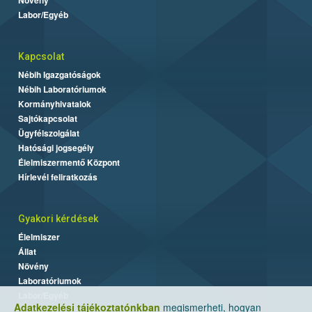
Labor/Egyéb
Kapcsolat
Nébih Igazgatóságok
Nébih Laboratóriumok
Kormányhivatalok
Sajtókapcsolat
Ügyfélszolgálat
Hatósági jogsegély
Élelmiszermentő Központ
Hírlevél feliratkozás
Gyakori kérdések
Élelmiszer
Állat
Növény
Laboratóriumok
Labor/Egyéb
Adatkezelési tájékoztatónkban
megismerheti, hogyan