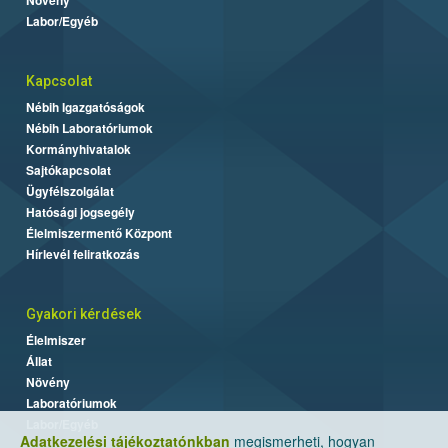
Labor/Egyéb
Kapcsolat
Nébih Igazgatóságok
Nébih Laboratóriumok
Kormányhivatalok
Sajtókapcsolat
Ügyfélszolgálat
Hatósági jogsegély
Élelmiszermentő Központ
Hírlevél feliratkozás
Gyakori kérdések
Élelmiszer
Állat
Növény
Laboratóriumok
Labor/Egyéb
Adatkezelési tájékoztatónkban
megismerheti, hogyan