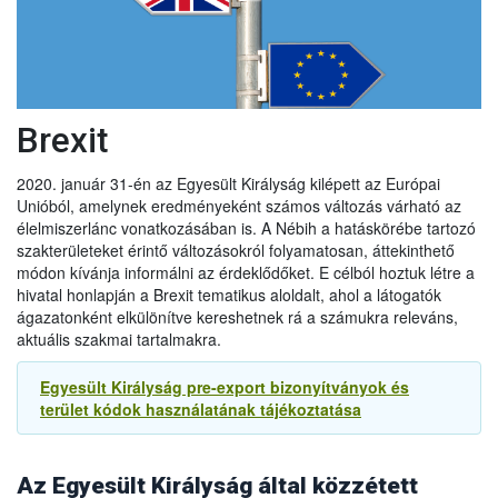
A vállalkozások továbbra is importálhatják az alábbi
árucikkeket az EU-ból Nagy-Britanniába 2022. június 30-ig:
● hűtött darált hús,
● hűtött és fagyasztott darált baromfihús, és
● hűtött húskészítmények
Brexit
Ez lehetővé teszi, hogy 2022. június 30-ig folytatódjon az
említett termékek kereskedelme az EU-ból.
2020. január 31-én az Egyesült Királyság kilépett az Európai
Unióból, amelynek eredményeként számos változás várható az
2021.09.14
élelmiszerlánc vonatkozásában is. A Nébih a hatáskörébe tartozó
Újabb UK halasztás a növény és állategészsgügyi
szakterületeket érintő változásokról folyamatosan, áttekinthető
ellenőrzésben
módon kívánja informálni az érdeklődőket. E célból hoztuk létre a
Az Egyesült Királyság kormánya úgy döntött, hogy tovább
hivatal honlapján a Brexit tematikus aloldalt, ahol a látogatók
halasztja az új ellenőrzések egyes elemeit, különösen az
ágazatonként elkülönítve kereshetnek rá a számukra releváns,
egészségügyi és növény-egészségügyi árukkal
aktuális szakmai tartalmakra.
kapcsolatosakat. Ennek megfelelően:
- Az agrár-élelmiszeripari termékek behozatalának előzetes
Egyesült Királyság pre-export bizonyítványok és
2022.01.01
bejelentésére vonatkozó követelményt 2021. október 1-jével
terület kódok használatának tájékoztatása
szemben
2022. január 1-jén
vezetik be.
Exportőrök, áruszállítmányozók és logisztikai
- Az export egészségügyi bizonyítványokra vonatkozó új
szolgáltatást nyújtó cégek figyelmébe. Fontos változások
követelményeket, amelyeket 2021. október 1-jén kellett volna
az áruforgalomban 2022. január 1-től
(Magyar Enikő
bevezetni, most
2022. július 1-jén
vezetik be.
Az Egyesült Királyság által közzétett
mezőgazdasági és környezetügyi szakdiplomata tájékoztatása