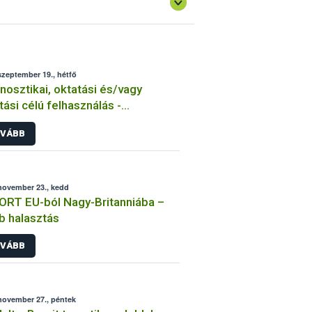
szeptember 19., hétfő
nosztikai, oktatási és/vagy
tási célú felhasználás -
ortengedély
VÁBB
november 23., kedd
RT EU-ból Nagy-Britanniába –
b halasztás
VÁBB
november 27., péntek