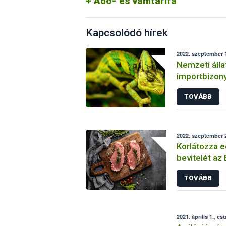
Adó- és vámtarifa
Kapcsolódó hírek
2022. szeptember 1
Nemzeti áll
importbizon
harmonizált 
TOVÁBB
élőállat beh
2022. szeptember 2
Korlátozza 
bevitelét az 
állategészs
TOVÁBB
2021. április 1., cs