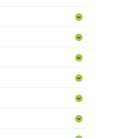
rging-new-partnership/future-
jén kellett volna hatályba lépnie, azonban
2027. február 1-ig
meghosszabbításra
int folytatódik.
szempontjából 2021- január 1-től harmadik
ci szereplőkké válnak, a korábbi
 kockázatcsökkentési intézkedéseket kell
Egyesült Királyság közti fatermék import és
i lánc szereplőt fognak érinteni, illetve
.hu/eutr-szakmai
U tagállamok. A témában számos hasznos