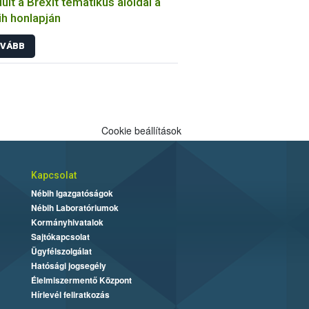
dult a Brexit tematikus aloldal a
h honlapján
VÁBB
Cookie beállítások
Kapcsolat
Nébih Igazgatóságok
Nébih Laboratóriumok
Kormányhivatalok
Sajtókapcsolat
Ügyfélszolgálat
Hatósági jogsegély
Élelmiszermentő Központ
Hírlevél feliratkozás