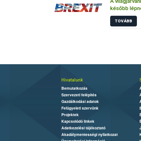
A világjárvá
később lépne
összefüggő 
TOVÁBB
Hivatalunk
Bemutatkozás
Szervezeti felépítés
Gazdálkodási adatok
Felügyeleti szervünk
Projektek
Kapcsolódó linkek
Adatkezelési tájékoztató
Akadálymentességi nyilatkozat
Üzemeltetési információ