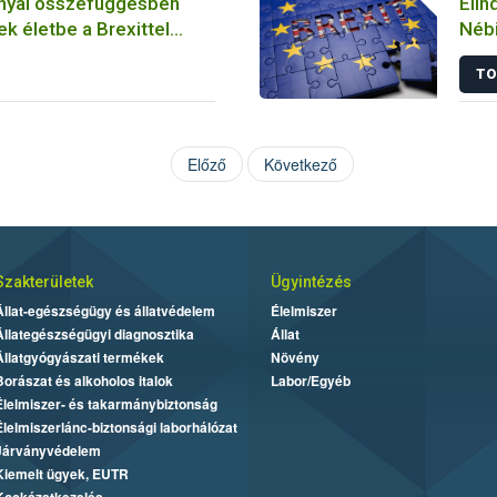
nnyal összefüggésben
Elin
k életbe a Brexittel
Nébi
változások
TO
Előző
Következő
Szakterületek
Ügyintézés
Állat-egészségügy és állatvédelem
Élelmiszer
Állategészségügyi diagnosztika
Állat
Állatgyógyászati termékek
Növény
Borászat és alkoholos italok
Labor/Egyéb
Élelmiszer- és takarmánybiztonság
Élelmiszerlánc-biztonsági laborhálózat
Járványvédelem
Kiemelt ügyek, EUTR
Kockázatkezelés