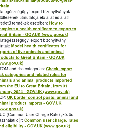
nimals-and-animal-products-to-great-
ozásában
2022. január 1-től
bevezetésre
ritain
zintén fontos változás, hogy az
állat- és
llategészségügyi export bizonyítványok
őrzik az
előjelentési kötelezettség
itöltésének útmutatója élő állat és állati
a tervezett belépés előtt
egy nappal, de
redetű termékek esetében:
How to
omplete a health certificate to export to
reat Britain - GOV.UK (www.gov.uk)
llategészségügyi export bizonyítvány
dance-for-hauliers.hu
inták:
Model health certificates for
xports of live animals and animal
etween-the-eu-and-great-britain.hu
roducts to Great Britain - GOV.UK
ordítása is. A magyar felirattal közzétett
www.gov.uk)
tő el:
TOM and risk categories:
Check import
isk categories and related rules for
nimals and animal products imported
rom the EU to Great Britain, from 31
anuary 2024 - GOV.UK (www.gov.uk)
CP:
UK border control posts: animal and
nimal product imports - GOV.UK
1041528/2021_December_BordersOPModel.
www.gov.uk)
podás” 2021. január 1-jétől ideiglenesen
UC (Common User Charge Rate) „közös
ágoknál alkalmazandó import-szabályok
asználati díj”:
Common user charge: rates
y szerint az Egyesült Királyság és az EU
nd eligibility - GOV.UK (www.gov.uk)