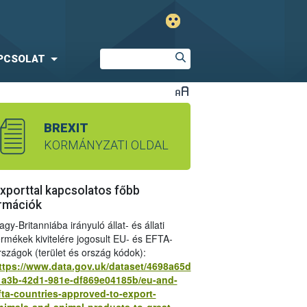
PCSOLAT
BREXIT
KORMÁNYZATI OLDAL
xporttal kapcsolatos főbb
rmációk
agy-Britanniába irányuló állat- és állati
ermékek kivitelére jogosult EU- és EFTA-
rszágok (terület és ország kódok):
ttps://www.data.gov.uk/dataset/4698a65d
1a3b-42d1-981e-df869e04185b/eu-and-
k az áruforgalomban 2022. január 1-től
fta-countries-approved-to-export-