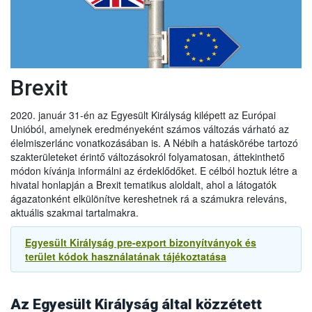
A vállalkozások továbbra is importálhatják az alábbi
árucikkeket az EU-ból Nagy-Britanniába 2022. június 30-ig:
● hűtött darált hús,
● hűtött és fagyasztott darált baromfihús, és
● hűtött húskészítmények
Brexit
Ez lehetővé teszi, hogy 2022. június 30-ig folytatódjon az
említett termékek kereskedelme az EU-ból.
2020. január 31-én az Egyesült Királyság kilépett az Európai
Unióból, amelynek eredményeként számos változás várható az
2021.09.14
élelmiszerlánc vonatkozásában is. A Nébih a hatáskörébe tartozó
Újabb UK halasztás a növény és állategészsgügyi
szakterületeket érintő változásokról folyamatosan, áttekinthető
ellenőrzésben
módon kívánja informálni az érdeklődőket. E célból hoztuk létre a
Az Egyesült Királyság kormánya úgy döntött, hogy tovább
hivatal honlapján a Brexit tematikus aloldalt, ahol a látogatók
halasztja az új ellenőrzések egyes elemeit, különösen az
ágazatonként elkülönítve kereshetnek rá a számukra releváns,
egészségügyi és növény-egészségügyi árukkal
aktuális szakmai tartalmakra.
kapcsolatosakat. Ennek megfelelően:
- Az agrár-élelmiszeripari termékek behozatalának előzetes
Egyesült Királyság pre-export bizonyítványok és
2022.01.01
bejelentésére vonatkozó követelményt 2021. október 1-jével
terület kódok használatának tájékoztatása
szemben
2022. január 1-jén
vezetik be.
Exportőrök, áruszállítmányozók és logisztikai
- Az export egészségügyi bizonyítványokra vonatkozó új
szolgáltatást nyújtó cégek figyelmébe. Fontos változások
követelményeket, amelyeket 2021. október 1-jén kellett volna
az áruforgalomban 2022. január 1-től
(Magyar Enikő
bevezetni, most
2022. július 1-jén
vezetik be.
Az Egyesült Királyság által közzétett
mezőgazdasági és környezetügyi szakdiplomata tájékoztatása