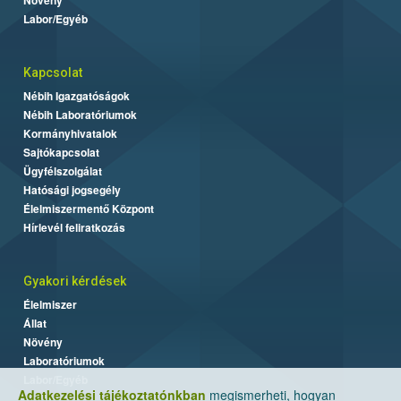
Labor/Egyéb
Kapcsolat
Nébih Igazgatóságok
Nébih Laboratóriumok
Kormányhivatalok
Sajtókapcsolat
Ügyfélszolgálat
Hatósági jogsegély
Élelmiszermentő Központ
Hírlevél feliratkozás
Gyakori kérdések
Élelmiszer
Állat
Növény
Laboratóriumok
Labor/Egyéb
Adatkezelési tájékoztatónkban
megismerheti, hogyan