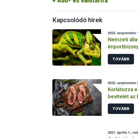
Adó- és vámtarifa
Kapcsolódó hírek
2022. szeptember 1
Nemzeti áll
importbizon
harmonizált 
TOVÁBB
élőállat beh
2022. szeptember 2
Korlátozza 
bevitelét az 
állategészs
TOVÁBB
2021. április 1., cs