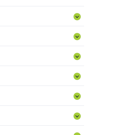
rging-new-partnership/future-
jén kellett volna hatályba lépnie, azonban
2027. február 1-ig
meghosszabbításra
int folytatódik.
szempontjából 2021- január 1-től harmadik
ci szereplőkké válnak, a korábbi
 kockázatcsökkentési intézkedéseket kell
Egyesült Királyság közti fatermék import és
i lánc szereplőt fognak érinteni, illetve
.hu/eutr-szakmai
U tagállamok. A témában számos hasznos