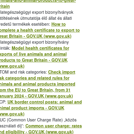
nimals-and-animal-products-to-great-
ozásában
2022. január 1-től
bevezetésre
ritain
zintén fontos változás, hogy az
állat- és
llategészségügyi export bizonyítványok
őrzik az
előjelentési kötelezettség
itöltésének útmutatója élő állat és állati
a tervezett belépés előtt
egy nappal, de
redetű termékek esetében:
How to
omplete a health certificate to export to
reat Britain - GOV.UK (www.gov.uk)
llategészségügyi export bizonyítvány
dance-for-hauliers.hu
inták:
Model health certificates for
xports of live animals and animal
etween-the-eu-and-great-britain.hu
roducts to Great Britain - GOV.UK
ordítása is. A magyar felirattal közzétett
www.gov.uk)
tő el:
TOM and risk categories:
Check import
isk categories and related rules for
nimals and animal products imported
rom the EU to Great Britain, from 31
anuary 2024 - GOV.UK (www.gov.uk)
CP:
UK border control posts: animal and
nimal product imports - GOV.UK
1041528/2021_December_BordersOPModel.
www.gov.uk)
podás” 2021. január 1-jétől ideiglenesen
UC (Common User Charge Rate) „közös
ágoknál alkalmazandó import-szabályok
asználati díj”:
Common user charge: rates
y szerint az Egyesült Királyság és az EU
nd eligibility - GOV.UK (www.gov.uk)