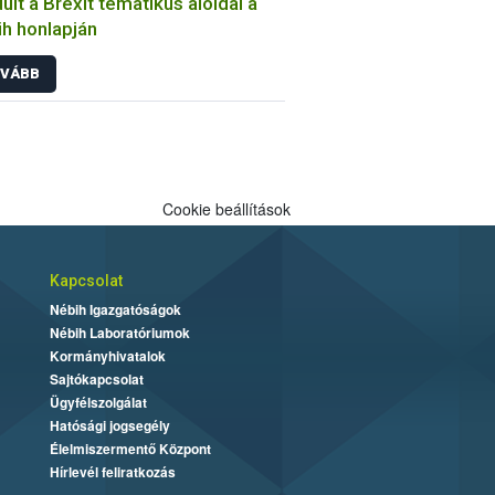
dult a Brexit tematikus aloldal a
h honlapján
VÁBB
Cookie beállítások
Kapcsolat
Nébih Igazgatóságok
Nébih Laboratóriumok
Kormányhivatalok
Sajtókapcsolat
Ügyfélszolgálat
Hatósági jogsegély
Élelmiszermentő Központ
Hírlevél feliratkozás