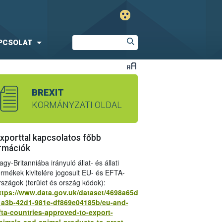
PCSOLAT
BREXIT
KORMÁNYZATI OLDAL
xporttal kapcsolatos főbb
rmációk
agy-Britanniába irányuló állat- és állati
ermékek kivitelére jogosult EU- és EFTA-
rszágok (terület és ország kódok):
ttps://www.data.gov.uk/dataset/4698a65d
1a3b-42d1-981e-df869e04185b/eu-and-
k az áruforgalomban 2022. január 1-től
fta-countries-approved-to-export-