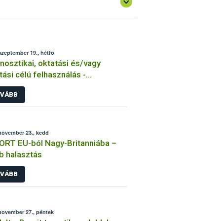
szeptember 19., hétfő
nosztikai, oktatási és/vagy
tási célú felhasználás -
ortengedély
VÁBB
november 23., kedd
RT EU-ból Nagy-Britanniába –
b halasztás
VÁBB
november 27., péntek