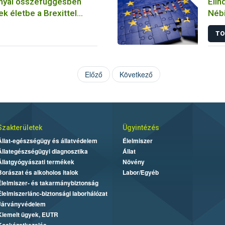
nnyal összefüggésben
Elin
k életbe a Brexittel
Nébi
változások
TO
Előző
Következő
Szakterületek
Ügyintézés
Állat-egészségügy és állatvédelem
Élelmiszer
Állategészségügyi diagnosztika
Állat
Állatgyógyászati termékek
Növény
Borászat és alkoholos italok
Labor/Egyéb
Élelmiszer- és takarmánybiztonság
Élelmiszerlánc-biztonsági laborhálózat
Járványvédelem
Kiemelt ügyek, EUTR
Kockázatkezelés