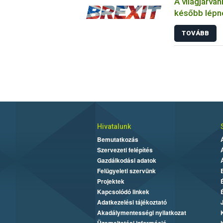
A világjárvá
később lépne
összefüggő 
TOVÁBB
Hivatalunk
Bemutatkozás
Szervezeti felépítés
Gazdálkodási adatok
Felügyeleti szervünk
Projektek
Kapcsolódó linkek
Adatkezelési tájékoztató
Akadálymentességi nyilatkozat
Üzemeltetési információ