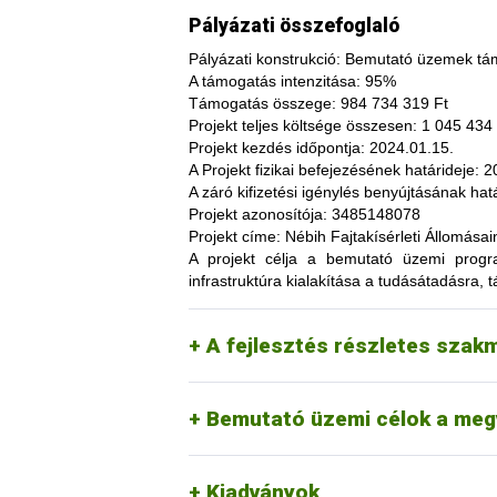
Pályázati összefoglaló
Pályázati konstrukció:
Bemutató üzemek tám
A támogatás intenzitása:
95%
Támogatás összege:
984 734 319 Ft
Projekt teljes költsége összesen:
1 045 434 
Projekt kezdés időpontja:
2024.01.15.
A fajtakísérleti és fajtakitermesztési á
A Projekt fizikai befejezésének határideje:
20
termesztés bizonytalanságából adódó neg
A záró kifizetési igénylés benyújtásának hatá
képesség. A fajtakísérlet során megszer
Projekt azonosítója:
3485148078
megszerzési lehetőség, amelynek során a
Projekt címe:
Nébih Fajtakísérleti Állomása
túl, az aktuális termelési eljárások és 
A projekt célja
a bemutató üzemi programo
(fajtákat), környezetvédelmi megoldások
infrastruktúra kialakítása a tudásátadásra, t
kibocsátást, valamint eredményesen alka
Tordas
kertészeti (zöldség, gyümö
A pályázat keretében 3 fajtakísérleti é
Pölöske
kertészeti (gyümölcs) fajo
A fejlesztés részletes szak
Székkutas
szántóföldi fajok vizsgálata
Monorierdő
erdészeti fajok vizsgálata, 
Bemutató üzemi célok a meg
Kiadványok