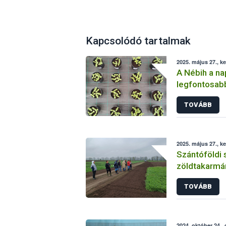
Kapcsolódó tartalmak
2025. május 27., k
A Nébih a na
legfontosabb
áttekintést
TOVÁBB
2025. május 27., k
Szántóföldi 
zöldtakarmá
zajlott Tord
TOVÁBB
2024. október 24.,