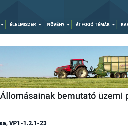
ÉLELMISZER
NÖVÉNY
ÁTFOGÓ TÉMÁK
KA
ti Állomásainak bemutató üzemi 
a, VP1-1.2.1-23