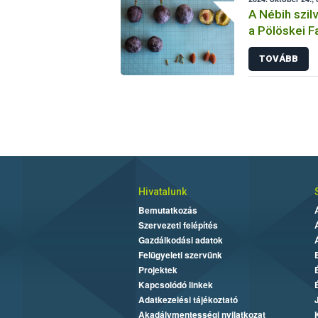
A Nébih szilv
a Pölöskei F
TOVÁBB
Hivatalunk
Bemutatkozás
Szervezeti felépítés
Gazdálkodási adatok
Felügyeleti szervünk
Projektek
Kapcsolódó linkek
Adatkezelési tájékoztató
Akadálymentességi nyilatkozat