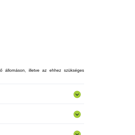
, melyekkel limitálhatóak a mezőgazdasági
zókkal, kártevőkkel szembeni ellenálló
n, a hagyományostól eltérő jellegű tudás
atokkal gazdagodhatnak, a fajtahasználaton
an innovatív ismereteket, növénykultúrákat
ő állomáson, illetve az ehhez szükséges
ermelést, csökkenthetik a szennyezőanyag
gazdálkodásra alkalmas fajták vizsgálata
ő) valósulna meg bemutató üzemi program.