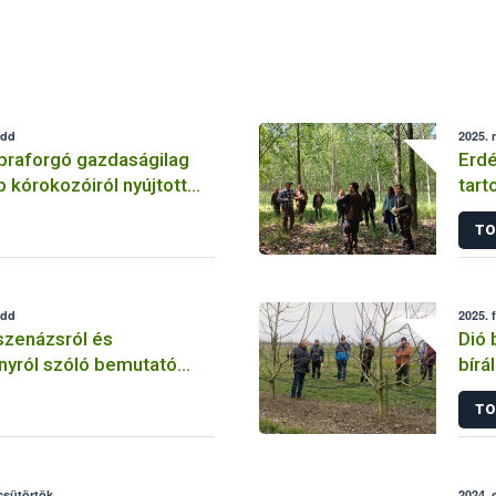
edd
2025. 
praforgó gazdaságilag
Erdé
 kórokozóiról nyújtott
tart
TO
edd
2025. 
szenázsról és
Dió 
nyról szóló bemutató
bírá
ason
Fajt
TO
 csütörtök
2024. 