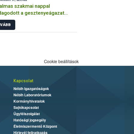
almas szakmai nappal
agodott a gesztenyeágazat
öskén
VÁBB
Cookie beállítások
Kapcsolat
Nébih Igazgatóságok
Nébih Laboratóriumok
Kormányhivatalok
Sajtókapcsolat
Ügyfélszolgálat
Hatósági jogsegély
Élelmiszermentő Központ
Hírlevél feliratkozás