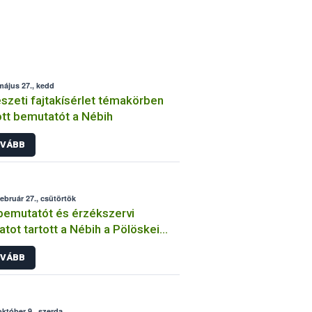
május 27., kedd
szeti fajtakísérlet témakörben
ott bemutatót a Nébih
VÁBB
február 27., csütörtök
bemutatót és érzékszervi
latot tartott a Nébih a Pölöskei
akísérleti Állomásán
VÁBB
október 9., szerda