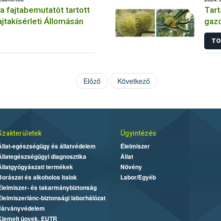
a fajtabemutatót tartott
Tart
ajtakísérleti Állomásán
gazd
Pöl
TO
Előző
Következő
Szakterületek
Ügyintézés
Állat-egészségügy és állatvédelem
Élelmiszer
Állategészségügyi diagnosztika
Állat
Állatgyógyászati termékek
Növény
Borászat és alkoholos italok
Labor/Egyéb
Élelmiszer- és takarmánybiztonság
Élelmiszerlánc-biztonsági laborhálózat
Járványvédelem
Kiemelt ügyek, EUTR