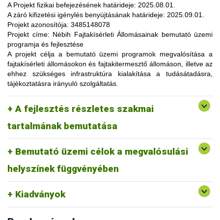
lehetőség, amelynek során a résztvevők elsősorban
A Projekt fizikai befejezésének határideje:
2025.08.01.
gyakorlatorientált ismeretanyaggal, tapasztalatokkal
A záró kifizetési igénylés benyújtásának határideje:
2025.09.01.
gazdagodhatnak, a fajtahasználaton túl, az aktuális termelési
Projekt azonosítója:
3485148078
eljárások és gazdaságszervezési minták alkalmazása
Projekt címe:
Nébih Fajtakísérleti Állomásainak bemutató üzemi
tekintetében. A gazdálkodók olyan innovatív ismereteket,
programja és fejlesztése
növénykultúrákat (fajtákat), környezetvédelmi megoldásokat
A projekt célja
a bemutató üzemi programok megvalósítása a
ismerhetnek meg, amelyek alkalmazása révén
fajtakísérleti állomásokon és fajtakitermesztő állomáson, illetve az
optimalizálhatják a termelést, csökkenthetik a szennyezőanyag
ehhez szükséges infrastruktúra kialakítása a tudásátadásra,
kibocsátást, valamint eredményesen alkalmazkodhatnak a
tájékoztatásra irányuló szolgáltatás.
fenntartható fejlődés feltételeihez.
A pályázat keretében 3 fajtakísérleti és 1 fajtakitermesztő
kertészeti (zöldség, gyümölcs) fajok, szántóföldi
A fejlesztés részletes szakmai
állomáson (Tordas, Pölöske, Székkutas, Monorierdő)
Tordas
és üvegházi termesztési körülmények, ökológiai
valósulna meg bemutató üzemi program.
gazdálkodásra alkalmas fajták vizsgálata
tartalmának bemutatása
Pölöske
kertészeti (gyümölcs) fajok
Bemutató üzemi célok a megvalósulási
Székkutas
szántóföldi fajok vizsgálata
Monorierdő
erdészeti fajok vizsgálata, fajtakitermesztés
helyszínek függvényében
Kiadványok