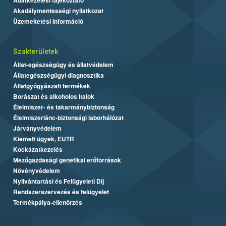
Akadálymentességi nyilatkozat
Üzemeltetési információ
Szakterületek
Állat-egészségügy és állatvédelem
Állategészségügyi diagnosztika
Állatgyógyászati termékek
Borászat és alkoholos italok
Élelmiszer- és takarmánybiztonság
Élelmiszerlánc-biztonsági laborhálózat
Járványvédelem
Kiemelt ügyek, EUTR
Kockázatkezelés
Mezőgazdasági genetikai erőforrások
Növényvédelem
Nyilvántartási és Felügyeleti Díj
Rendszerszervezés és felügyelet
Termékpálya-ellenőrzés