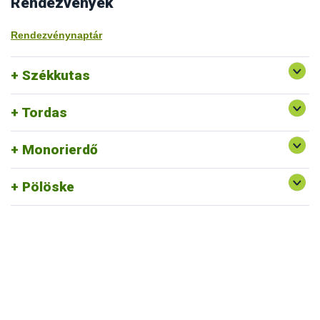
Rendezvények
Rendezvénynaptár
Székkutas
Tordas
Monorierdő
Pölöske