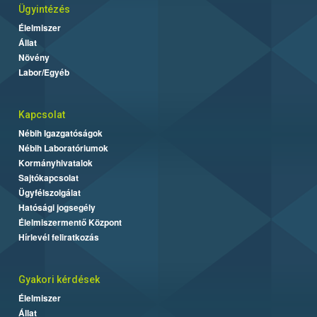
Ügyintézés
Élelmiszer
Állat
Növény
Labor/Egyéb
Kapcsolat
Nébih Igazgatóságok
Nébih Laboratóriumok
Kormányhivatalok
Sajtókapcsolat
Ügyfélszolgálat
Hatósági jogsegély
Élelmiszermentő Központ
Hírlevél feliratkozás
Gyakori kérdések
Élelmiszer
Állat