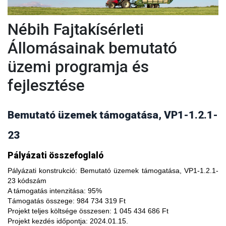
Nébih Fajtakísérleti
Állomásainak bemutató
üzemi programja és
fejlesztése
Bemutató üzemek támogatása, VP1-1.2.1-
23
A fajtakísérleti és fajtakitermesztési állomások
Pályázati összefoglaló
modernizálásával, olyan növényfajta kísérleteket lehet
végezni, melyekkel limitálhatóak a mezőgazdasági termesztés
Pályázati konstrukció:
Bemutató üzemek támogatása, VP1-1.2.1-
bizonytalanságából adódó negatív hatások, növelhető a
23 kódszám
termésbiztonság, valamint a növényi kórokozókkal, kártevőkkel
A támogatás intenzitása:
95%
szembeni ellenálló képesség. A fajtakísérlet során megszerzett
Támogatás összege:
984 734 319 Ft
tapasztalatok átadása az agrárgazdaság szereplői részére egy
Projekt teljes költsége összesen:
1 045 434 686 Ft
olyan, a hagyományostól eltérő jellegű tudás megszerzési
Projekt kezdés időpontja:
2024.01.15.