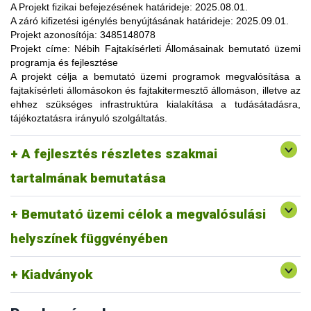
lehetőség, amelynek során a résztvevők elsősorban
A Projekt fizikai befejezésének határideje:
2025.08.01.
gyakorlatorientált ismeretanyaggal, tapasztalatokkal
A záró kifizetési igénylés benyújtásának határideje:
2025.09.01.
gazdagodhatnak, a fajtahasználaton túl, az aktuális termelési
Projekt azonosítója:
3485148078
eljárások és gazdaságszervezési minták alkalmazása
Projekt címe:
Nébih Fajtakísérleti Állomásainak bemutató üzemi
tekintetében. A gazdálkodók olyan innovatív ismereteket,
programja és fejlesztése
növénykultúrákat (fajtákat), környezetvédelmi megoldásokat
A projekt célja
a bemutató üzemi programok megvalósítása a
ismerhetnek meg, amelyek alkalmazása révén
fajtakísérleti állomásokon és fajtakitermesztő állomáson, illetve az
optimalizálhatják a termelést, csökkenthetik a szennyezőanyag
ehhez szükséges infrastruktúra kialakítása a tudásátadásra,
kibocsátást, valamint eredményesen alkalmazkodhatnak a
tájékoztatásra irányuló szolgáltatás.
fenntartható fejlődés feltételeihez.
A pályázat keretében 3 fajtakísérleti és 1 fajtakitermesztő
kertészeti (zöldség, gyümölcs) fajok, szántóföldi
A fejlesztés részletes szakmai
állomáson (Tordas, Pölöske, Székkutas, Monorierdő)
Tordas
és üvegházi termesztési körülmények, ökológiai
valósulna meg bemutató üzemi program.
gazdálkodásra alkalmas fajták vizsgálata
tartalmának bemutatása
Pölöske
kertészeti (gyümölcs) fajok
Bemutató üzemi célok a megvalósulási
Székkutas
szántóföldi fajok vizsgálata
Monorierdő
erdészeti fajok vizsgálata, fajtakitermesztés
helyszínek függvényében
Kiadványok