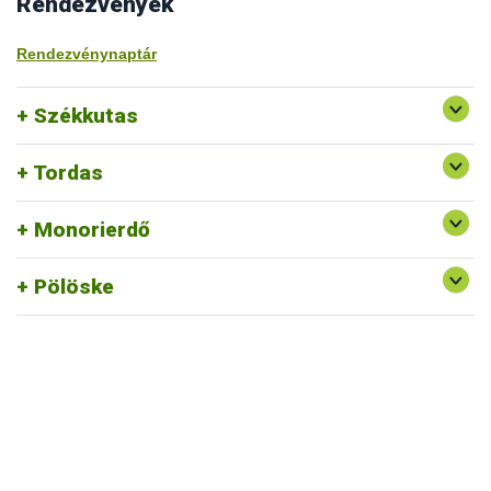
Rendezvények
Rendezvénynaptár
Székkutas
Tordas
Monorierdő
Pölöske