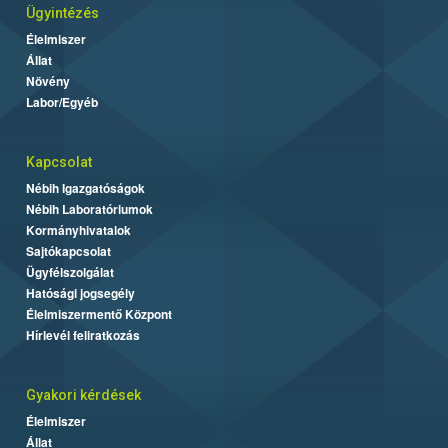
Ügyintézés
Élelmiszer
Állat
Növény
Labor/Egyéb
Kapcsolat
Nébih Igazgatóságok
Nébih Laboratóriumok
Kormányhivatalok
Sajtókapcsolat
Ügyfélszolgálat
Hatósági jogsegély
Élelmiszermentő Központ
Hírlevél feliratkozás
Gyakori kérdések
Élelmiszer
Állat