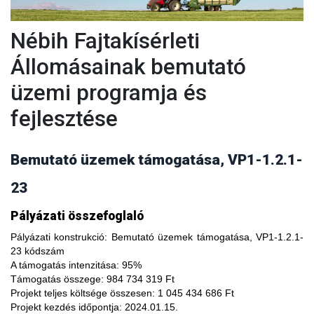
Nébih Fajtakísérleti
Állomásainak bemutató
üzemi programja és
fejlesztése
Bemutató üzemek támogatása, VP1-1.2.1-
23
A fajtakísérleti és fajtakitermesztési állomások
Pályázati összefoglaló
modernizálásával, olyan növényfajta kísérleteket lehet
végezni, melyekkel limitálhatóak a mezőgazdasági termesztés
Pályázati konstrukció:
Bemutató üzemek támogatása, VP1-1.2.1-
bizonytalanságából adódó negatív hatások, növelhető a
23 kódszám
termésbiztonság, valamint a növényi kórokozókkal, kártevőkkel
A támogatás intenzitása:
95%
szembeni ellenálló képesség. A fajtakísérlet során megszerzett
Támogatás összege:
984 734 319 Ft
tapasztalatok átadása az agrárgazdaság szereplői részére egy
Projekt teljes költsége összesen:
1 045 434 686 Ft
olyan, a hagyományostól eltérő jellegű tudás megszerzési
Projekt kezdés időpontja:
2024.01.15.