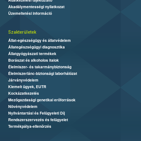
Akadálymentességi nyilatkozat
Üzemeltetési információ
Szakterületek
Állat-egészségügy és állatvédelem
Állategészségügyi diagnosztika
Állatgyógyászati termékek
Borászat és alkoholos italok
Élelmiszer- és takarmánybiztonság
Élelmiszerlánc-biztonsági laborhálózat
Járványvédelem
Kiemelt ügyek, EUTR
Kockázatkezelés
Mezőgazdasági genetikai erőforrások
Növényvédelem
Nyilvántartási és Felügyeleti Díj
Rendszerszervezés és felügyelet
Termékpálya-ellenőrzés