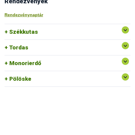
Rendezvények
Rendezvénynaptár
Székkutas
Tordas
Monorierdő
Pölöske