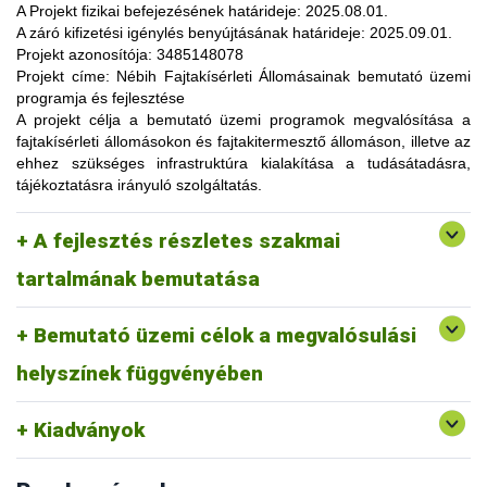
lehetőség, amelynek során a résztvevők elsősorban
A Projekt fizikai befejezésének határideje:
2025.08.01.
gyakorlatorientált ismeretanyaggal, tapasztalatokkal
A záró kifizetési igénylés benyújtásának határideje:
2025.09.01.
gazdagodhatnak, a fajtahasználaton túl, az aktuális termelési
Projekt azonosítója:
3485148078
eljárások és gazdaságszervezési minták alkalmazása
Projekt címe:
Nébih Fajtakísérleti Állomásainak bemutató üzemi
tekintetében. A gazdálkodók olyan innovatív ismereteket,
programja és fejlesztése
növénykultúrákat (fajtákat), környezetvédelmi megoldásokat
A projekt célja
a bemutató üzemi programok megvalósítása a
ismerhetnek meg, amelyek alkalmazása révén
fajtakísérleti állomásokon és fajtakitermesztő állomáson, illetve az
optimalizálhatják a termelést, csökkenthetik a szennyezőanyag
ehhez szükséges infrastruktúra kialakítása a tudásátadásra,
kibocsátást, valamint eredményesen alkalmazkodhatnak a
tájékoztatásra irányuló szolgáltatás.
fenntartható fejlődés feltételeihez.
A pályázat keretében 3 fajtakísérleti és 1 fajtakitermesztő
kertészeti (zöldség, gyümölcs) fajok, szántóföldi
A fejlesztés részletes szakmai
állomáson (Tordas, Pölöske, Székkutas, Monorierdő)
Tordas
és üvegházi termesztési körülmények, ökológiai
valósulna meg bemutató üzemi program.
gazdálkodásra alkalmas fajták vizsgálata
tartalmának bemutatása
Pölöske
kertészeti (gyümölcs) fajok
Bemutató üzemi célok a megvalósulási
Székkutas
szántóföldi fajok vizsgálata
Monorierdő
erdészeti fajok vizsgálata, fajtakitermesztés
helyszínek függvényében
Kiadványok