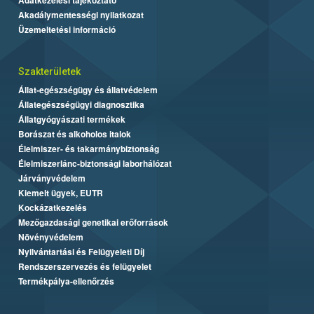
Akadálymentességi nyilatkozat
Üzemeltetési információ
Szakterületek
Állat-egészségügy és állatvédelem
Állategészségügyi diagnosztika
Állatgyógyászati termékek
Borászat és alkoholos italok
Élelmiszer- és takarmánybiztonság
Élelmiszerlánc-biztonsági laborhálózat
Járványvédelem
Kiemelt ügyek, EUTR
Kockázatkezelés
Mezőgazdasági genetikai erőforrások
Növényvédelem
Nyilvántartási és Felügyeleti Díj
Rendszerszervezés és felügyelet
Termékpálya-ellenőrzés