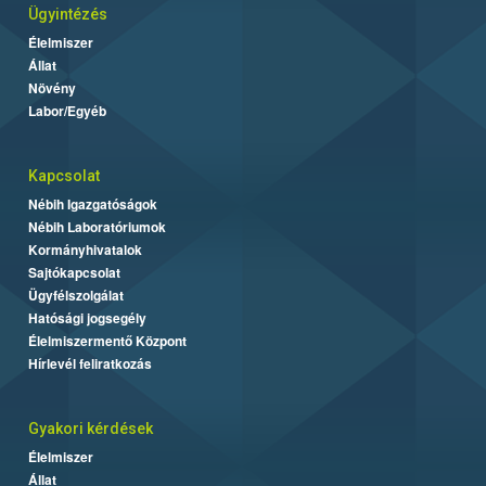
Ügyintézés
Élelmiszer
Állat
Növény
Labor/Egyéb
Kapcsolat
Nébih Igazgatóságok
Nébih Laboratóriumok
Kormányhivatalok
Sajtókapcsolat
Ügyfélszolgálat
Hatósági jogsegély
Élelmiszermentő Központ
Hírlevél feliratkozás
Gyakori kérdések
Élelmiszer
Állat