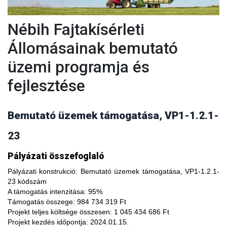
Nébih Fajtakísérleti
Állomásainak bemutató
üzemi programja és
fejlesztése
Bemutató üzemek támogatása, VP1-1.2.1-
23
A fajtakísérleti és fajtakitermesztési állomások
Pályázati összefoglaló
modernizálásával, olyan növényfajta kísérleteket lehet
végezni, melyekkel limitálhatóak a mezőgazdasági termesztés
Pályázati konstrukció:
Bemutató üzemek támogatása, VP1-1.2.1-
bizonytalanságából adódó negatív hatások, növelhető a
23 kódszám
termésbiztonság, valamint a növényi kórokozókkal, kártevőkkel
A támogatás intenzitása:
95%
szembeni ellenálló képesség. A fajtakísérlet során megszerzett
Támogatás összege:
984 734 319 Ft
tapasztalatok átadása az agrárgazdaság szereplői részére egy
Projekt teljes költsége összesen:
1 045 434 686 Ft
olyan, a hagyományostól eltérő jellegű tudás megszerzési
Projekt kezdés időpontja:
2024.01.15.