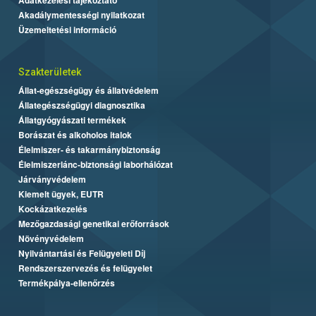
Akadálymentességi nyilatkozat
Üzemeltetési információ
Szakterületek
Állat-egészségügy és állatvédelem
Állategészségügyi diagnosztika
Állatgyógyászati termékek
Borászat és alkoholos italok
Élelmiszer- és takarmánybiztonság
Élelmiszerlánc-biztonsági laborhálózat
Járványvédelem
Kiemelt ügyek, EUTR
Kockázatkezelés
Mezőgazdasági genetikai erőforrások
Növényvédelem
Nyilvántartási és Felügyeleti Díj
Rendszerszervezés és felügyelet
Termékpálya-ellenőrzés