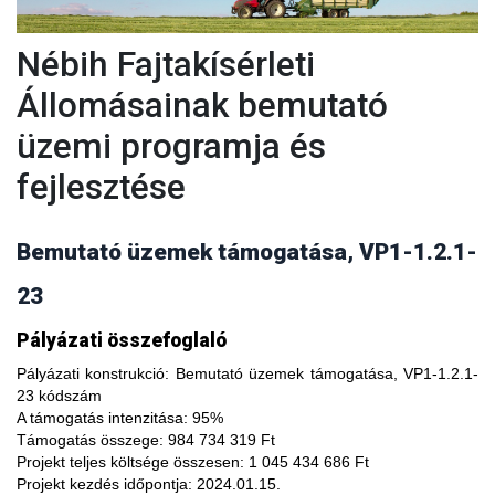
Nébih Fajtakísérleti
Állomásainak bemutató
üzemi programja és
fejlesztése
Bemutató üzemek támogatása, VP1-1.2.1-
23
A fajtakísérleti és fajtakitermesztési állomások
Pályázati összefoglaló
modernizálásával, olyan növényfajta kísérleteket lehet
végezni, melyekkel limitálhatóak a mezőgazdasági termesztés
Pályázati konstrukció:
Bemutató üzemek támogatása, VP1-1.2.1-
bizonytalanságából adódó negatív hatások, növelhető a
23 kódszám
termésbiztonság, valamint a növényi kórokozókkal, kártevőkkel
A támogatás intenzitása:
95%
szembeni ellenálló képesség. A fajtakísérlet során megszerzett
Támogatás összege:
984 734 319 Ft
tapasztalatok átadása az agrárgazdaság szereplői részére egy
Projekt teljes költsége összesen:
1 045 434 686 Ft
olyan, a hagyományostól eltérő jellegű tudás megszerzési
Projekt kezdés időpontja:
2024.01.15.