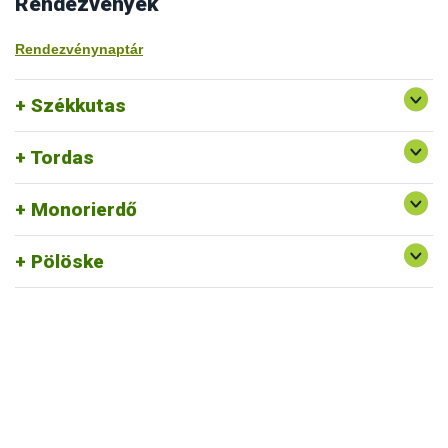
Rendezvények
Rendezvénynaptár
Székkutas
Tordas
Monorierdő
Pölöske