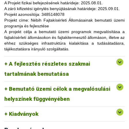
lehetőség, amelynek során a résztvevők elsősorban
A Projekt fizikai befejezésének határideje:
2025.08.01.
gyakorlatorientált ismeretanyaggal, tapasztalatokkal
A záró kifizetési igénylés benyújtásának határideje:
2025.09.01.
gazdagodhatnak, a fajtahasználaton túl, az aktuális termelési
Projekt azonosítója:
3485148078
eljárások és gazdaságszervezési minták alkalmazása
Projekt címe:
Nébih Fajtakísérleti Állomásainak bemutató üzemi
tekintetében. A gazdálkodók olyan innovatív ismereteket,
programja és fejlesztése
növénykultúrákat (fajtákat), környezetvédelmi megoldásokat
A projekt célja
a bemutató üzemi programok megvalósítása a
ismerhetnek meg, amelyek alkalmazása révén
fajtakísérleti állomásokon és fajtakitermesztő állomáson, illetve az
optimalizálhatják a termelést, csökkenthetik a szennyezőanyag
ehhez szükséges infrastruktúra kialakítása a tudásátadásra,
kibocsátást, valamint eredményesen alkalmazkodhatnak a
tájékoztatásra irányuló szolgáltatás.
fenntartható fejlődés feltételeihez.
A pályázat keretében 3 fajtakísérleti és 1 fajtakitermesztő
kertészeti (zöldség, gyümölcs) fajok, szántóföldi
A fejlesztés részletes szakmai
állomáson (Tordas, Pölöske, Székkutas, Monorierdő)
Tordas
és üvegházi termesztési körülmények, ökológiai
valósulna meg bemutató üzemi program.
gazdálkodásra alkalmas fajták vizsgálata
tartalmának bemutatása
Pölöske
kertészeti (gyümölcs) fajok
Bemutató üzemi célok a megvalósulási
Székkutas
szántóföldi fajok vizsgálata
Monorierdő
erdészeti fajok vizsgálata, fajtakitermesztés
helyszínek függvényében
Kiadványok