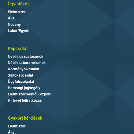
Ügyintézés
Élelmiszer
Állat
Növény
Labor/Egyéb
Kapcsolat
Nébih Igazgatóságok
Nébih Laboratóriumok
Kormányhivatalok
Sajtókapcsolat
Ügyfélszolgálat
Hatósági jogsegély
Élelmiszermentő Központ
Hírlevél feliratkozás
Gyakori kérdések
Élelmiszer
Állat