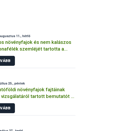
augusztus 11., hétfő
os növényfajok és nem kalászos
nafélék szemléjét tartotta a
ih
VÁBB
július 25., péntek
tóföldi növényfajok fajtáinak
vizsgálatáról tartott bemutatót a
ih
VÁBB
május 27., kedd