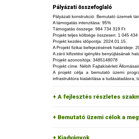
Pályázati összefoglaló
Pályázati konstrukció:
Bemutató üzemek tám
A támogatás intenzitása:
95%
Támogatás összege:
984 734 319 Ft
Projekt teljes költsége összesen:
1 045 434 
Projekt kezdés időpontja:
2024.01.15.
A fajtakísérleti és fajtakitermesztési á
A Projekt fizikai befejezésének határideje:
20
termesztés bizonytalanságából adódó neg
A záró kifizetési igénylés benyújtásának hatá
képesség. A fajtakísérlet során megszer
Projekt azonosítója:
3485148078
megszerzési lehetőség, amelynek során a
Projekt címe:
Nébih Fajtakísérleti Állomása
túl, az aktuális termelési eljárások és 
A projekt célja
a bemutató üzemi programo
(fajtákat), környezetvédelmi megoldások
infrastruktúra kialakítása a tudásátadásra, t
kibocsátást, valamint eredményesen alka
Tordas
kertészeti (zöldség, gyümö
A pályázat keretében 3 fajtakísérleti é
Pölöske
kertészeti (gyümölcs) fajo
A fejlesztés részletes szak
Székkutas
szántóföldi fajok vizsgálata
Monorierdő
erdészeti fajok vizsgálata, 
Bemutató üzemi célok a meg
Kiadványok