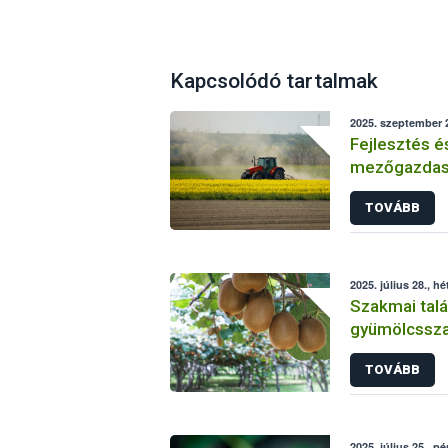
Kapcsolódó tartalmak
2025. szeptember 2
Fejlesztés é
mezőgazdasá
Sikeresen zá
TOVÁBB
üzemi projek
2025. július 28., hé
Szakmai talá
gyümölcsszap
TOVÁBB
2025. július 25., p