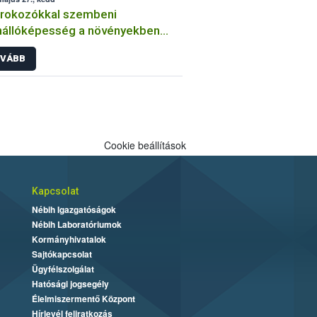
órokozókkal szembeni
nállóképesség a növényekben
an végzi a kórtani
VÁBB
sztenciavizsgálatokat a Nébih?
Cookie beállítások
Kapcsolat
Nébih Igazgatóságok
Nébih Laboratóriumok
Kormányhivatalok
Sajtókapcsolat
Ügyfélszolgálat
Hatósági jogsegély
Élelmiszermentő Központ
Hírlevél feliratkozás