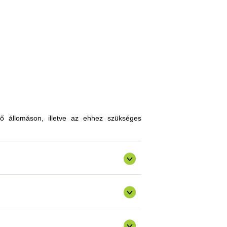
, melyekkel limitálhatóak a mezőgazdasági
zókkal, kártevőkkel szembeni ellenálló
n, a hagyományostól eltérő jellegű tudás
atokkal gazdagodhatnak, a fajtahasználaton
an innovatív ismereteket, növénykultúrákat
ő állomáson, illetve az ehhez szükséges
ermelést, csökkenthetik a szennyezőanyag
gazdálkodásra alkalmas fajták vizsgálata
ő) valósulna meg bemutató üzemi program.