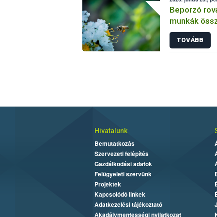
Beporzó rov
munkák össz
fókuszban a
TOVÁBB
Hivatalunk
Bemutatkozás
Szervezeti felépítés
Gazdálkodási adatok
Felügyeleti szervünk
Projektek
Kapcsolódó linkek
Adatkezelési tájékoztató
Akadálymentességi nyilatkozat