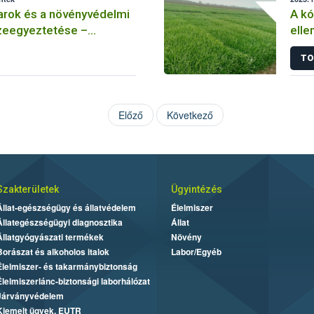
arok és a növényvédelmi
A k
eegyeztetése –
elle
 méhészet
Hogy
TO
rezi
Előző
Következő
Szakterületek
Ügyintézés
Állat-egészségügy és állatvédelem
Élelmiszer
Állategészségügyi diagnosztika
Állat
Állatgyógyászati termékek
Növény
Borászat és alkoholos italok
Labor/Egyéb
Élelmiszer- és takarmánybiztonság
Élelmiszerlánc-biztonsági laborhálózat
Járványvédelem
Kiemelt ügyek, EUTR