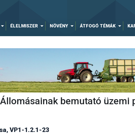
ÉLELMISZER
NÖVÉNY
ÁTFOGÓ TÉMÁK
KA
ti Állomásainak bemutató üzemi 
a, VP1-1.2.1-23