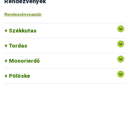
Rendezvények
Rendezvénynaptár
Székkutas
Tordas
Monorierdő
Pölöske