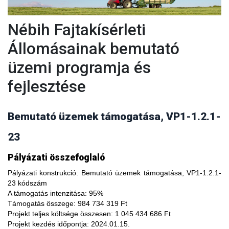
Nébih Fajtakísérleti
Állomásainak bemutató
üzemi programja és
fejlesztése
Bemutató üzemek támogatása, VP1-1.2.1-
23
A fajtakísérleti és fajtakitermesztési állomások
Pályázati összefoglaló
modernizálásával, olyan növényfajta kísérleteket lehet
végezni, melyekkel limitálhatóak a mezőgazdasági termesztés
Pályázati konstrukció:
Bemutató üzemek támogatása, VP1-1.2.1-
bizonytalanságából adódó negatív hatások, növelhető a
23 kódszám
termésbiztonság, valamint a növényi kórokozókkal, kártevőkkel
A támogatás intenzitása:
95%
szembeni ellenálló képesség. A fajtakísérlet során megszerzett
Támogatás összege:
984 734 319 Ft
tapasztalatok átadása az agrárgazdaság szereplői részére egy
Projekt teljes költsége összesen:
1 045 434 686 Ft
olyan, a hagyományostól eltérő jellegű tudás megszerzési
Projekt kezdés időpontja:
2024.01.15.