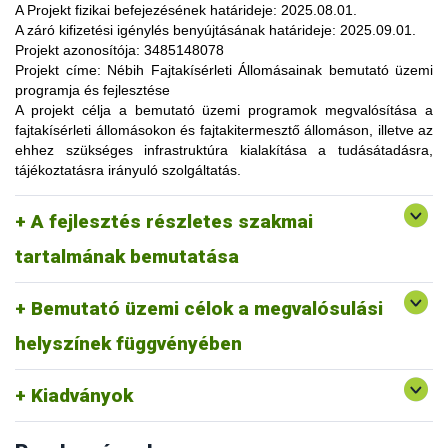
lehetőség, amelynek során a résztvevők elsősorban
A Projekt fizikai befejezésének határideje:
2025.08.01.
gyakorlatorientált ismeretanyaggal, tapasztalatokkal
A záró kifizetési igénylés benyújtásának határideje:
2025.09.01.
gazdagodhatnak, a fajtahasználaton túl, az aktuális termelési
Projekt azonosítója:
3485148078
eljárások és gazdaságszervezési minták alkalmazása
Projekt címe:
Nébih Fajtakísérleti Állomásainak bemutató üzemi
tekintetében. A gazdálkodók olyan innovatív ismereteket,
programja és fejlesztése
növénykultúrákat (fajtákat), környezetvédelmi megoldásokat
A projekt célja
a bemutató üzemi programok megvalósítása a
ismerhetnek meg, amelyek alkalmazása révén
fajtakísérleti állomásokon és fajtakitermesztő állomáson, illetve az
optimalizálhatják a termelést, csökkenthetik a szennyezőanyag
ehhez szükséges infrastruktúra kialakítása a tudásátadásra,
kibocsátást, valamint eredményesen alkalmazkodhatnak a
tájékoztatásra irányuló szolgáltatás.
fenntartható fejlődés feltételeihez.
A pályázat keretében 3 fajtakísérleti és 1 fajtakitermesztő
kertészeti (zöldség, gyümölcs) fajok, szántóföldi
A fejlesztés részletes szakmai
állomáson (Tordas, Pölöske, Székkutas, Monorierdő)
Tordas
és üvegházi termesztési körülmények, ökológiai
valósulna meg bemutató üzemi program.
gazdálkodásra alkalmas fajták vizsgálata
tartalmának bemutatása
Pölöske
kertészeti (gyümölcs) fajok
Bemutató üzemi célok a megvalósulási
Székkutas
szántóföldi fajok vizsgálata
Monorierdő
erdészeti fajok vizsgálata, fajtakitermesztés
helyszínek függvényében
Kiadványok