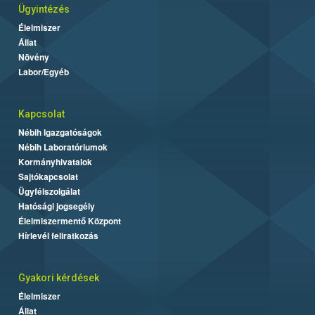
Ügyintézés
Élelmiszer
Állat
Növény
Labor/Egyéb
Kapcsolat
Nébih Igazgatóságok
Nébih Laboratóriumok
Kormányhivatalok
Sajtókapcsolat
Ügyfélszolgálat
Hatósági jogsegély
Élelmiszermentő Központ
Hírlevél feliratkozás
Gyakori kérdések
Élelmiszer
Állat