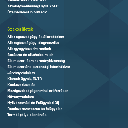
Akadálymentességi nyilatkozat
Üzemeltetési információ
Szakterületek
Állat-egészségügy és állatvédelem
Állategészségügyi diagnosztika
Állatgyógyászati termékek
Borászat és alkoholos italok
Élelmiszer- és takarmánybiztonság
Élelmiszerlánc-biztonsági laborhálózat
Járványvédelem
Kiemelt ügyek, EUTR
Kockázatkezelés
Mezőgazdasági genetikai erőforrások
Növényvédelem
Nyilvántartási és Felügyeleti Díj
Rendszerszervezés és felügyelet
Termékpálya-ellenőrzés