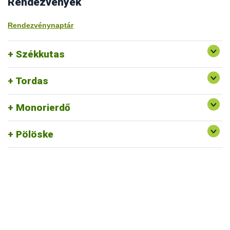
Rendezvények
Rendezvénynaptár
Székkutas
Tordas
Monorierdő
Pölöske