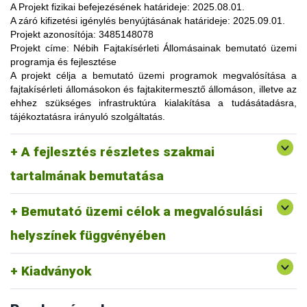
lehetőség, amelynek során a résztvevők elsősorban
A Projekt fizikai befejezésének határideje:
2025.08.01.
gyakorlatorientált ismeretanyaggal, tapasztalatokkal
A záró kifizetési igénylés benyújtásának határideje:
2025.09.01.
gazdagodhatnak, a fajtahasználaton túl, az aktuális termelési
Projekt azonosítója:
3485148078
eljárások és gazdaságszervezési minták alkalmazása
Projekt címe:
Nébih Fajtakísérleti Állomásainak bemutató üzemi
tekintetében. A gazdálkodók olyan innovatív ismereteket,
programja és fejlesztése
növénykultúrákat (fajtákat), környezetvédelmi megoldásokat
A projekt célja
a bemutató üzemi programok megvalósítása a
ismerhetnek meg, amelyek alkalmazása révén
fajtakísérleti állomásokon és fajtakitermesztő állomáson, illetve az
optimalizálhatják a termelést, csökkenthetik a szennyezőanyag
ehhez szükséges infrastruktúra kialakítása a tudásátadásra,
kibocsátást, valamint eredményesen alkalmazkodhatnak a
tájékoztatásra irányuló szolgáltatás.
fenntartható fejlődés feltételeihez.
A pályázat keretében 3 fajtakísérleti és 1 fajtakitermesztő
kertészeti (zöldség, gyümölcs) fajok, szántóföldi
A fejlesztés részletes szakmai
állomáson (Tordas, Pölöske, Székkutas, Monorierdő)
Tordas
és üvegházi termesztési körülmények, ökológiai
valósulna meg bemutató üzemi program.
gazdálkodásra alkalmas fajták vizsgálata
tartalmának bemutatása
Pölöske
kertészeti (gyümölcs) fajok
Bemutató üzemi célok a megvalósulási
Székkutas
szántóföldi fajok vizsgálata
Monorierdő
erdészeti fajok vizsgálata, fajtakitermesztés
helyszínek függvényében
Kiadványok