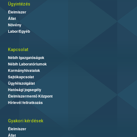
Ügyintézés
Élelmiszer
Állat
Növény
Labor/Egyéb
Kapcsolat
Nébih Igazgatóságok
Nébih Laboratóriumok
Kormányhivatalok
Sajtókapcsolat
Ügyfélszolgálat
Hatósági jogsegély
Élelmiszermentő Központ
Hírlevél feliratkozás
Gyakori kérdések
Élelmiszer
Állat