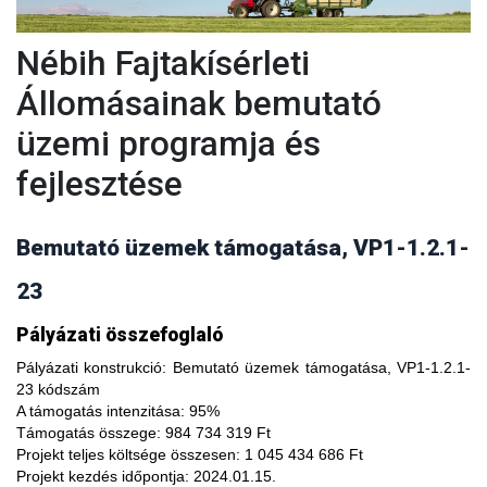
Nébih Fajtakísérleti
Állomásainak bemutató
üzemi programja és
fejlesztése
Bemutató üzemek támogatása, VP1-1.2.1-
23
A fajtakísérleti és fajtakitermesztési állomások
Pályázati összefoglaló
modernizálásával, olyan növényfajta kísérleteket lehet
végezni, melyekkel limitálhatóak a mezőgazdasági termesztés
Pályázati konstrukció:
Bemutató üzemek támogatása, VP1-1.2.1-
bizonytalanságából adódó negatív hatások, növelhető a
23 kódszám
termésbiztonság, valamint a növényi kórokozókkal, kártevőkkel
A támogatás intenzitása:
95%
szembeni ellenálló képesség. A fajtakísérlet során megszerzett
Támogatás összege:
984 734 319 Ft
tapasztalatok átadása az agrárgazdaság szereplői részére egy
Projekt teljes költsége összesen:
1 045 434 686 Ft
olyan, a hagyományostól eltérő jellegű tudás megszerzési
Projekt kezdés időpontja:
2024.01.15.