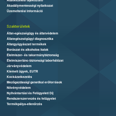
Akadálymentességi nyilatkozat
Üzemeltetési információ
Szakterületek
Állat-egészségügy és állatvédelem
Állategészségügyi diagnosztika
Állatgyógyászati termékek
Borászat és alkoholos italok
Élelmiszer- és takarmánybiztonság
Élelmiszerlánc-biztonsági laborhálózat
Járványvédelem
Kiemelt ügyek, EUTR
Kockázatkezelés
Mezőgazdasági genetikai erőforrások
Növényvédelem
Nyilvántartási és Felügyeleti Díj
Rendszerszervezés és felügyelet
Termékpálya-ellenőrzés