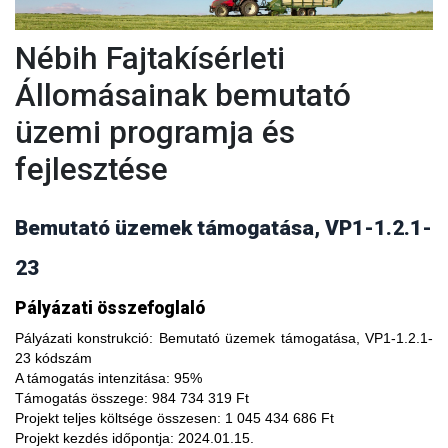
Nébih Fajtakísérleti
Állomásainak bemutató
üzemi programja és
fejlesztése
Bemutató üzemek támogatása, VP1-1.2.1-
23
A fajtakísérleti és fajtakitermesztési állomások
Pályázati összefoglaló
modernizálásával, olyan növényfajta kísérleteket lehet
végezni, melyekkel limitálhatóak a mezőgazdasági termesztés
Pályázati konstrukció:
Bemutató üzemek támogatása, VP1-1.2.1-
bizonytalanságából adódó negatív hatások, növelhető a
23 kódszám
termésbiztonság, valamint a növényi kórokozókkal, kártevőkkel
A támogatás intenzitása:
95%
szembeni ellenálló képesség. A fajtakísérlet során megszerzett
Támogatás összege:
984 734 319 Ft
tapasztalatok átadása az agrárgazdaság szereplői részére egy
Projekt teljes költsége összesen:
1 045 434 686 Ft
olyan, a hagyományostól eltérő jellegű tudás megszerzési
Projekt kezdés időpontja:
2024.01.15.