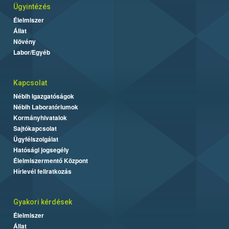
Ügyintézés
Élelmiszer
Állat
Növény
Labor/Egyéb
Kapcsolat
Nébih Igazgatóságok
Nébih Laboratóriumok
Kormányhivatalok
Sajtókapcsolat
Ügyfélszolgálat
Hatósági jogsegély
Élelmiszermentő Központ
Hírlevél feliratkozás
Gyakori kérdések
Élelmiszer
Állat