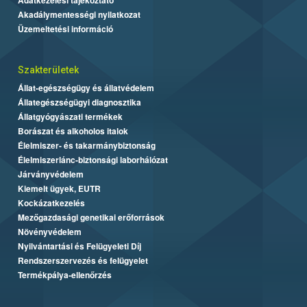
Akadálymentességi nyilatkozat
Üzemeltetési információ
Szakterületek
Állat-egészségügy és állatvédelem
Állategészségügyi diagnosztika
Állatgyógyászati termékek
Borászat és alkoholos italok
Élelmiszer- és takarmánybiztonság
Élelmiszerlánc-biztonsági laborhálózat
Járványvédelem
Kiemelt ügyek, EUTR
Kockázatkezelés
Mezőgazdasági genetikai erőforrások
Növényvédelem
Nyilvántartási és Felügyeleti Díj
Rendszerszervezés és felügyelet
Termékpálya-ellenőrzés