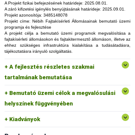
lehetőség, amelynek során a résztvevők elsősorban
A Projekt fizikai befejezésének határideje:
2025.08.01.
gyakorlatorientált ismeretanyaggal, tapasztalatokkal
A záró kifizetési igénylés benyújtásának határideje:
2025.09.01.
gazdagodhatnak, a fajtahasználaton túl, az aktuális termelési
Projekt azonosítója:
3485148078
eljárások és gazdaságszervezési minták alkalmazása
Projekt címe:
Nébih Fajtakísérleti Állomásainak bemutató üzemi
tekintetében. A gazdálkodók olyan innovatív ismereteket,
programja és fejlesztése
növénykultúrákat (fajtákat), környezetvédelmi megoldásokat
A projekt célja
a bemutató üzemi programok megvalósítása a
ismerhetnek meg, amelyek alkalmazása révén
fajtakísérleti állomásokon és fajtakitermesztő állomáson, illetve az
optimalizálhatják a termelést, csökkenthetik a szennyezőanyag
ehhez szükséges infrastruktúra kialakítása a tudásátadásra,
kibocsátást, valamint eredményesen alkalmazkodhatnak a
tájékoztatásra irányuló szolgáltatás.
fenntartható fejlődés feltételeihez.
A pályázat keretében 3 fajtakísérleti és 1 fajtakitermesztő
kertészeti (zöldség, gyümölcs) fajok, szántóföldi
A fejlesztés részletes szakmai
állomáson (Tordas, Pölöske, Székkutas, Monorierdő)
Tordas
és üvegházi termesztési körülmények, ökológiai
valósulna meg bemutató üzemi program.
gazdálkodásra alkalmas fajták vizsgálata
tartalmának bemutatása
Pölöske
kertészeti (gyümölcs) fajok
Bemutató üzemi célok a megvalósulási
Székkutas
szántóföldi fajok vizsgálata
Monorierdő
erdészeti fajok vizsgálata, fajtakitermesztés
helyszínek függvényében
Kiadványok