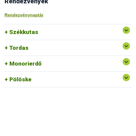
Rendezvények
Rendezvénynaptár
Székkutas
Tordas
Monorierdő
Pölöske