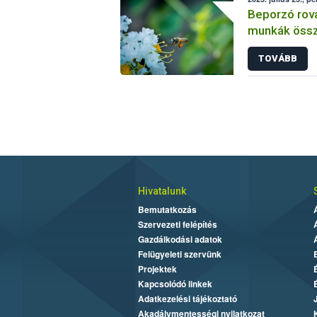
Beporzó rov
munkák össz
fókuszban a
TOVÁBB
Hivatalunk
Bemutatkozás
Szervezeti felépítés
Gazdálkodási adatok
Felügyeleti szervünk
Projektek
Kapcsolódó linkek
Adatkezelési tájékoztató
Akadálymentességi nyilatkozat