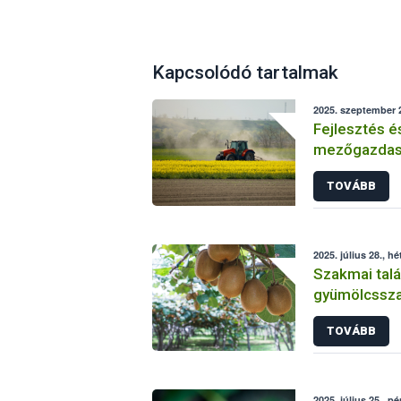
Kapcsolódó tartalmak
2025. szeptember 2
Fejlesztés é
mezőgazdasá
Sikeresen zá
TOVÁBB
üzemi projek
2025. július 28., hé
Szakmai talá
gyümölcsszap
TOVÁBB
2025. július 25., p