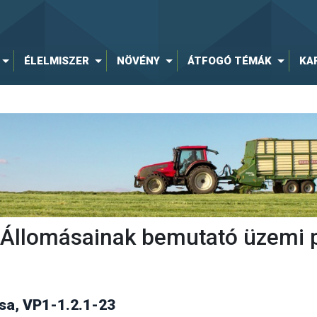
ÉLELMISZER
NÖVÉNY
ÁTFOGÓ TÉMÁK
KA
ti Állomásainak bemutató üzemi 
a, VP1-1.2.1-23