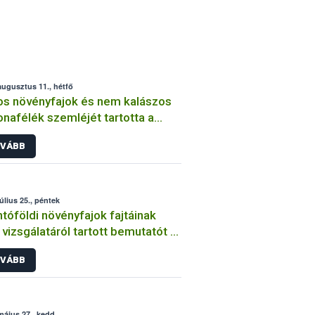
augusztus 11., hétfő
os növényfajok és nem kalászos
nafélék szemléjét tartotta a
ih
VÁBB
július 25., péntek
tóföldi növényfajok fajtáinak
vizsgálatáról tartott bemutatót a
ih
VÁBB
május 27., kedd