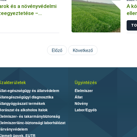
arok és a növényvédelmi
A k
eegyeztetése –
elle
 méhészet
Hogy
TO
rezi
Előző
Következő
Szakterületek
Ügyintézés
Állat-egészségügy és állatvédelem
Élelmiszer
Állategészségügyi diagnosztika
Állat
Állatgyógyászati termékek
Növény
Borászat és alkoholos italok
Labor/Egyéb
Élelmiszer- és takarmánybiztonság
Élelmiszerlánc-biztonsági laborhálózat
Járványvédelem
Kiemelt ügyek, EUTR