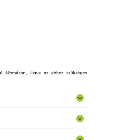
, melyekkel limitálhatóak a mezőgazdasági
zókkal, kártevőkkel szembeni ellenálló
n, a hagyományostól eltérő jellegű tudás
atokkal gazdagodhatnak, a fajtahasználaton
an innovatív ismereteket, növénykultúrákat
ő állomáson, illetve az ehhez szükséges
ermelést, csökkenthetik a szennyezőanyag
gazdálkodásra alkalmas fajták vizsgálata
ő) valósulna meg bemutató üzemi program.