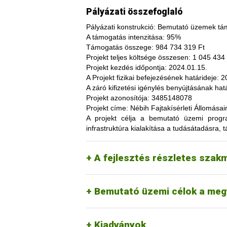
Pályázati összefoglaló
Pályázati konstrukció:
Bemutató üzemek tám
A támogatás intenzitása:
95%
Támogatás összege:
984 734 319 Ft
Projekt teljes költsége összesen:
1 045 434 
Projekt kezdés időpontja:
2024.01.15.
A fajtakísérleti és fajtakitermesztési á
A Projekt fizikai befejezésének határideje:
20
termesztés bizonytalanságából adódó neg
A záró kifizetési igénylés benyújtásának hatá
képesség. A fajtakísérlet során megszer
Projekt azonosítója:
3485148078
megszerzési lehetőség, amelynek során a
Projekt címe:
Nébih Fajtakísérleti Állomása
túl, az aktuális termelési eljárások és 
A projekt célja
a bemutató üzemi programo
(fajtákat), környezetvédelmi megoldások
infrastruktúra kialakítása a tudásátadásra, t
kibocsátást, valamint eredményesen alka
Tordas
kertészeti (zöldség, gyümö
A pályázat keretében 3 fajtakísérleti é
Pölöske
kertészeti (gyümölcs) fajo
A fejlesztés részletes szak
Székkutas
szántóföldi fajok vizsgálata
Monorierdő
erdészeti fajok vizsgálata, 
Bemutató üzemi célok a meg
Kiadványok