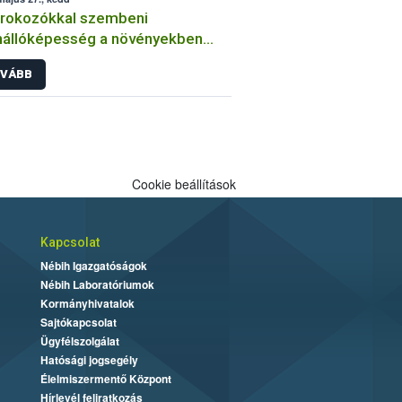
órokozókkal szembeni
nállóképesség a növényekben
an végzi a kórtani
VÁBB
sztenciavizsgálatokat a Nébih?
Cookie beállítások
Kapcsolat
Nébih Igazgatóságok
Nébih Laboratóriumok
Kormányhivatalok
Sajtókapcsolat
Ügyfélszolgálat
Hatósági jogsegély
Élelmiszermentő Központ
Hírlevél feliratkozás