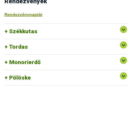
Rendezvények
Rendezvénynaptár
Székkutas
Tordas
Monorierdő
Pölöske