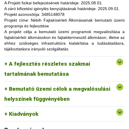
lehetőség, amelynek során a résztvevők elsősorban
A Projekt fizikai befejezésének határideje:
2025.08.01.
gyakorlatorientált ismeretanyaggal, tapasztalatokkal
A záró kifizetési igénylés benyújtásának határideje:
2025.09.01.
gazdagodhatnak, a fajtahasználaton túl, az aktuális termelési
Projekt azonosítója:
3485148078
eljárások és gazdaságszervezési minták alkalmazása
Projekt címe:
Nébih Fajtakísérleti Állomásainak bemutató üzemi
tekintetében. A gazdálkodók olyan innovatív ismereteket,
programja és fejlesztése
növénykultúrákat (fajtákat), környezetvédelmi megoldásokat
A projekt célja
a bemutató üzemi programok megvalósítása a
ismerhetnek meg, amelyek alkalmazása révén
fajtakísérleti állomásokon és fajtakitermesztő állomáson, illetve az
optimalizálhatják a termelést, csökkenthetik a szennyezőanyag
ehhez szükséges infrastruktúra kialakítása a tudásátadásra,
kibocsátást, valamint eredményesen alkalmazkodhatnak a
tájékoztatásra irányuló szolgáltatás.
fenntartható fejlődés feltételeihez.
A pályázat keretében 3 fajtakísérleti és 1 fajtakitermesztő
kertészeti (zöldség, gyümölcs) fajok, szántóföldi
A fejlesztés részletes szakmai
állomáson (Tordas, Pölöske, Székkutas, Monorierdő)
Tordas
és üvegházi termesztési körülmények, ökológiai
valósulna meg bemutató üzemi program.
gazdálkodásra alkalmas fajták vizsgálata
tartalmának bemutatása
Pölöske
kertészeti (gyümölcs) fajok
Bemutató üzemi célok a megvalósulási
Székkutas
szántóföldi fajok vizsgálata
Monorierdő
erdészeti fajok vizsgálata, fajtakitermesztés
helyszínek függvényében
Kiadványok