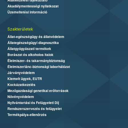
Akadálymentességi nyilatkozat
Üzemeltetési információ
Szakterületek
Állat-egészségügy és állatvédelem
Állategészségügyi diagnosztika
Állatgyógyászati termékek
Borászat és alkoholos italok
Élelmiszer- és takarmánybiztonság
Élelmiszerlánc-biztonsági laborhálózat
Járványvédelem
Kiemelt ügyek, EUTR
Kockázatkezelés
Mezőgazdasági genetikai erőforrások
Növényvédelem
Nyilvántartási és Felügyeleti Díj
Rendszerszervezés és felügyelet
Termékpálya-ellenőrzés