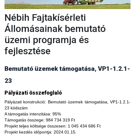
Nébih Fajtakísérleti
Állomásainak bemutató
üzemi programja és
fejlesztése
Bemutató üzemek támogatása, VP1-1.2.1-
23
A fajtakísérleti és fajtakitermesztési állomások
Pályázati összefoglaló
modernizálásával, olyan növényfajta kísérleteket lehet
végezni, melyekkel limitálhatóak a mezőgazdasági termesztés
Pályázati konstrukció:
Bemutató üzemek támogatása, VP1-1.2.1-
bizonytalanságából adódó negatív hatások, növelhető a
23 kódszám
termésbiztonság, valamint a növényi kórokozókkal, kártevőkkel
A támogatás intenzitása:
95%
szembeni ellenálló képesség. A fajtakísérlet során megszerzett
Támogatás összege:
984 734 319 Ft
tapasztalatok átadása az agrárgazdaság szereplői részére egy
Projekt teljes költsége összesen:
1 045 434 686 Ft
olyan, a hagyományostól eltérő jellegű tudás megszerzési
Projekt kezdés időpontja:
2024.01.15.