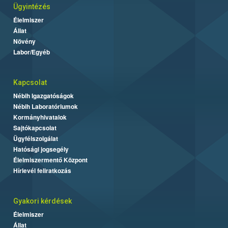
Ügyintézés
Élelmiszer
Állat
Növény
Labor/Egyéb
Kapcsolat
Nébih Igazgatóságok
Nébih Laboratóriumok
Kormányhivatalok
Sajtókapcsolat
Ügyfélszolgálat
Hatósági jogsegély
Élelmiszermentő Központ
Hírlevél feliratkozás
Gyakori kérdések
Élelmiszer
Állat