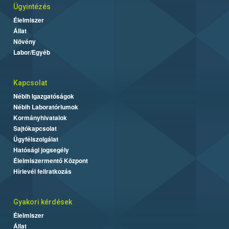
Ügyintézés
Élelmiszer
Állat
Növény
Labor/Egyéb
Kapcsolat
Nébih Igazgatóságok
Nébih Laboratóriumok
Kormányhivatalok
Sajtókapcsolat
Ügyfélszolgálat
Hatósági jogsegély
Élelmiszermentő Központ
Hírlevél feliratkozás
Gyakori kérdések
Élelmiszer
Állat