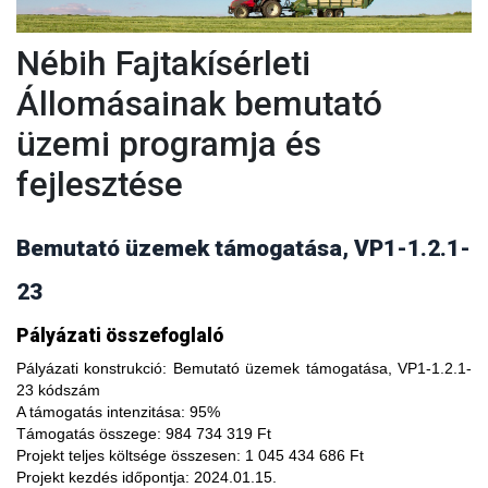
Nébih Fajtakísérleti
Állomásainak bemutató
üzemi programja és
fejlesztése
Bemutató üzemek támogatása, VP1-1.2.1-
23
A fajtakísérleti és fajtakitermesztési állomások
Pályázati összefoglaló
modernizálásával, olyan növényfajta kísérleteket lehet
végezni, melyekkel limitálhatóak a mezőgazdasági termesztés
Pályázati konstrukció:
Bemutató üzemek támogatása, VP1-1.2.1-
bizonytalanságából adódó negatív hatások, növelhető a
23 kódszám
termésbiztonság, valamint a növényi kórokozókkal, kártevőkkel
A támogatás intenzitása:
95%
szembeni ellenálló képesség. A fajtakísérlet során megszerzett
Támogatás összege:
984 734 319 Ft
tapasztalatok átadása az agrárgazdaság szereplői részére egy
Projekt teljes költsége összesen:
1 045 434 686 Ft
olyan, a hagyományostól eltérő jellegű tudás megszerzési
Projekt kezdés időpontja:
2024.01.15.