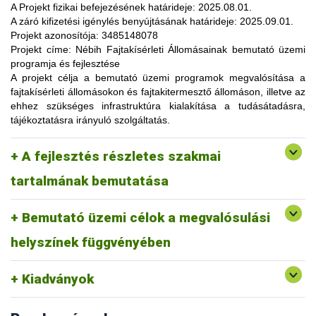
lehetőség, amelynek során a résztvevők elsősorban
A Projekt fizikai befejezésének határideje:
2025.08.01.
gyakorlatorientált ismeretanyaggal, tapasztalatokkal
A záró kifizetési igénylés benyújtásának határideje:
2025.09.01.
gazdagodhatnak, a fajtahasználaton túl, az aktuális termelési
Projekt azonosítója:
3485148078
eljárások és gazdaságszervezési minták alkalmazása
Projekt címe:
Nébih Fajtakísérleti Állomásainak bemutató üzemi
tekintetében. A gazdálkodók olyan innovatív ismereteket,
programja és fejlesztése
növénykultúrákat (fajtákat), környezetvédelmi megoldásokat
A projekt célja
a bemutató üzemi programok megvalósítása a
ismerhetnek meg, amelyek alkalmazása révén
fajtakísérleti állomásokon és fajtakitermesztő állomáson, illetve az
optimalizálhatják a termelést, csökkenthetik a szennyezőanyag
ehhez szükséges infrastruktúra kialakítása a tudásátadásra,
kibocsátást, valamint eredményesen alkalmazkodhatnak a
tájékoztatásra irányuló szolgáltatás.
fenntartható fejlődés feltételeihez.
A pályázat keretében 3 fajtakísérleti és 1 fajtakitermesztő
kertészeti (zöldség, gyümölcs) fajok, szántóföldi
A fejlesztés részletes szakmai
állomáson (Tordas, Pölöske, Székkutas, Monorierdő)
Tordas
és üvegházi termesztési körülmények, ökológiai
valósulna meg bemutató üzemi program.
gazdálkodásra alkalmas fajták vizsgálata
tartalmának bemutatása
Pölöske
kertészeti (gyümölcs) fajok
Bemutató üzemi célok a megvalósulási
Székkutas
szántóföldi fajok vizsgálata
Monorierdő
erdészeti fajok vizsgálata, fajtakitermesztés
helyszínek függvényében
Kiadványok