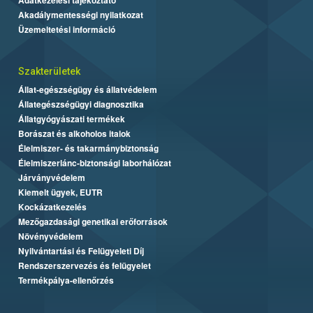
Akadálymentességi nyilatkozat
Üzemeltetési információ
Szakterületek
Állat-egészségügy és állatvédelem
Állategészségügyi diagnosztika
Állatgyógyászati termékek
Borászat és alkoholos italok
Élelmiszer- és takarmánybiztonság
Élelmiszerlánc-biztonsági laborhálózat
Járványvédelem
Kiemelt ügyek, EUTR
Kockázatkezelés
Mezőgazdasági genetikai erőforrások
Növényvédelem
Nyilvántartási és Felügyeleti Díj
Rendszerszervezés és felügyelet
Termékpálya-ellenőrzés