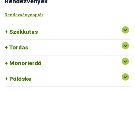
Rendezvények
Rendezvénynaptár
Székkutas
Tordas
Monorierdő
Pölöske