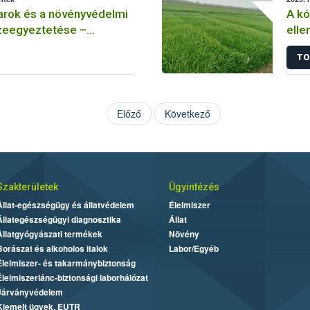
arok és a növényvédelmi
A k
eegyeztetése –
elle
 méhészet
Hogy
TO
rezi
Előző
Következő
Szakterületek
Ügyintézés
Állat-egészségügy és állatvédelem
Élelmiszer
Állategészségügyi diagnosztika
Állat
Állatgyógyászati termékek
Növény
Borászat és alkoholos italok
Labor/Egyéb
Élelmiszer- és takarmánybiztonság
Élelmiszerlánc-biztonsági laborhálózat
Járványvédelem
Kiemelt ügyek, EUTR