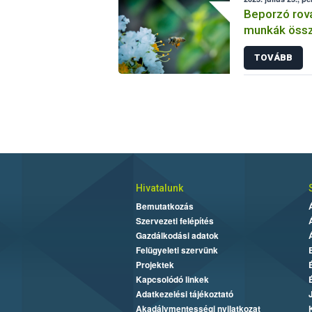
Beporzó rov
munkák össz
fókuszban a
TOVÁBB
Hivatalunk
Bemutatkozás
Szervezeti felépítés
Gazdálkodási adatok
Felügyeleti szervünk
Projektek
Kapcsolódó linkek
Adatkezelési tájékoztató
Akadálymentességi nyilatkozat