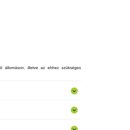
, melyekkel limitálhatóak a mezőgazdasági
zókkal, kártevőkkel szembeni ellenálló
n, a hagyományostól eltérő jellegű tudás
atokkal gazdagodhatnak, a fajtahasználaton
an innovatív ismereteket, növénykultúrákat
ő állomáson, illetve az ehhez szükséges
ermelést, csökkenthetik a szennyezőanyag
gazdálkodásra alkalmas fajták vizsgálata
ő) valósulna meg bemutató üzemi program.