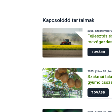
Kapcsolódó tartalmak
2025. szeptember 2
Fejlesztés é
mezőgazdasá
Sikeresen zá
TOVÁBB
üzemi projek
2025. július 28., hé
Szakmai talá
gyümölcsszap
TOVÁBB
2025. július 25., p