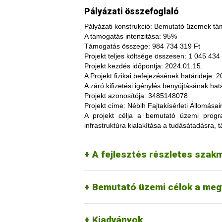
Pályázati összefoglaló
Pályázati konstrukció:
Bemutató üzemek tám
A támogatás intenzitása:
95%
Támogatás összege:
984 734 319 Ft
Projekt teljes költsége összesen:
1 045 434 
Projekt kezdés időpontja:
2024.01.15.
A fajtakísérleti és fajtakitermesztési á
A Projekt fizikai befejezésének határideje:
20
termesztés bizonytalanságából adódó neg
A záró kifizetési igénylés benyújtásának hatá
képesség. A fajtakísérlet során megszer
Projekt azonosítója:
3485148078
megszerzési lehetőség, amelynek során a
Projekt címe:
Nébih Fajtakísérleti Állomása
túl, az aktuális termelési eljárások és 
A projekt célja
a bemutató üzemi programo
(fajtákat), környezetvédelmi megoldások
infrastruktúra kialakítása a tudásátadásra, t
kibocsátást, valamint eredményesen alka
Tordas
kertészeti (zöldség, gyümö
A pályázat keretében 3 fajtakísérleti é
Pölöske
kertészeti (gyümölcs) fajo
A fejlesztés részletes szak
Székkutas
szántóföldi fajok vizsgálata
Monorierdő
erdészeti fajok vizsgálata, 
Bemutató üzemi célok a meg
Kiadványok