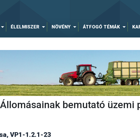
ÉLELMISZER
NÖVÉNY
ÁTFOGÓ TÉMÁK
KA
ti Állomásainak bemutató üzemi 
a, VP1-1.2.1-23