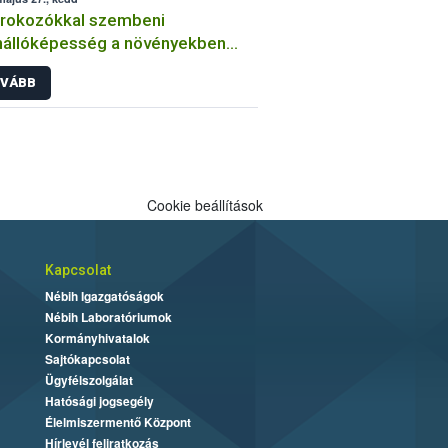
órokozókkal szembeni
nállóképesség a növényekben
an végzi a kórtani
VÁBB
sztenciavizsgálatokat a Nébih?
Cookie beállítások
Kapcsolat
Nébih Igazgatóságok
Nébih Laboratóriumok
Kormányhivatalok
Sajtókapcsolat
Ügyfélszolgálat
Hatósági jogsegély
Élelmiszermentő Központ
Hírlevél feliratkozás