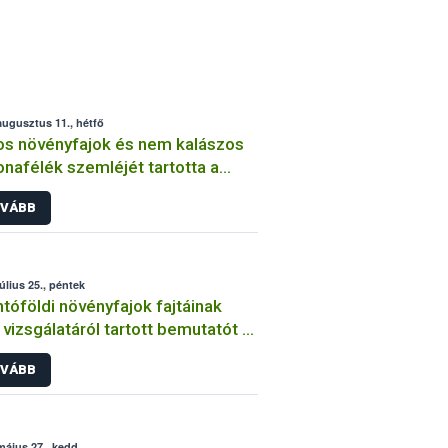
augusztus 11., hétfő
os növényfajok és nem kalászos
nafélék szemléjét tartotta a
ih
VÁBB
július 25., péntek
tóföldi növényfajok fajtáinak
vizsgálatáról tartott bemutatót a
ih
VÁBB
május 27., kedd