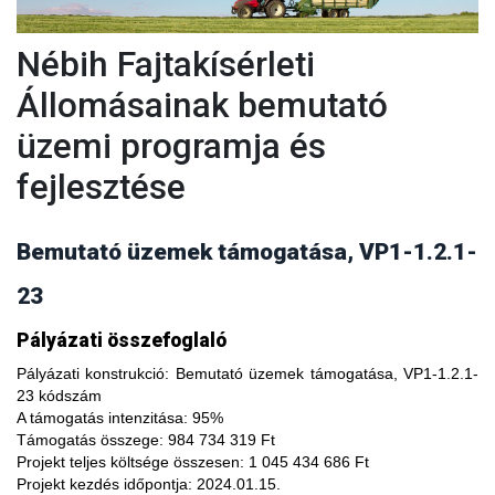
Nébih Fajtakísérleti
Állomásainak bemutató
üzemi programja és
fejlesztése
Bemutató üzemek támogatása, VP1-1.2.1-
23
A fajtakísérleti és fajtakitermesztési állomások
Pályázati összefoglaló
modernizálásával, olyan növényfajta kísérleteket lehet
végezni, melyekkel limitálhatóak a mezőgazdasági termesztés
Pályázati konstrukció:
Bemutató üzemek támogatása, VP1-1.2.1-
bizonytalanságából adódó negatív hatások, növelhető a
23 kódszám
termésbiztonság, valamint a növényi kórokozókkal, kártevőkkel
A támogatás intenzitása:
95%
szembeni ellenálló képesség. A fajtakísérlet során megszerzett
Támogatás összege:
984 734 319 Ft
tapasztalatok átadása az agrárgazdaság szereplői részére egy
Projekt teljes költsége összesen:
1 045 434 686 Ft
olyan, a hagyományostól eltérő jellegű tudás megszerzési
Projekt kezdés időpontja:
2024.01.15.