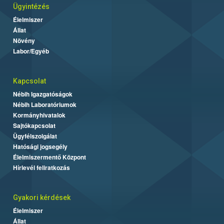
Ügyintézés
Élelmiszer
Állat
Növény
Labor/Egyéb
Kapcsolat
Nébih Igazgatóságok
Nébih Laboratóriumok
Kormányhivatalok
Sajtókapcsolat
Ügyfélszolgálat
Hatósági jogsegély
Élelmiszermentő Központ
Hírlevél feliratkozás
Gyakori kérdések
Élelmiszer
Állat