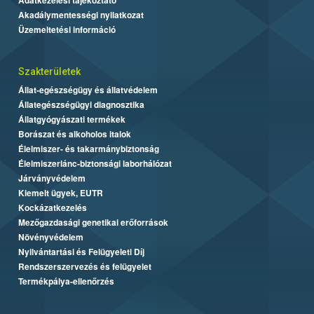
Akadálymentességi nyilatkozat
Üzemeltetési információ
Szakterületek
Állat-egészségügy és állatvédelem
Állategészségügyi diagnosztika
Állatgyógyászati termékek
Borászat és alkoholos italok
Élelmiszer- és takarmánybiztonság
Élelmiszerlánc-biztonsági laborhálózat
Járványvédelem
Kiemelt ügyek, EUTR
Kockázatkezelés
Mezőgazdasági genetikai erőforrások
Növényvédelem
Nyilvántartási és Felügyeleti Díj
Rendszerszervezés és felügyelet
Termékpálya-ellenőrzés