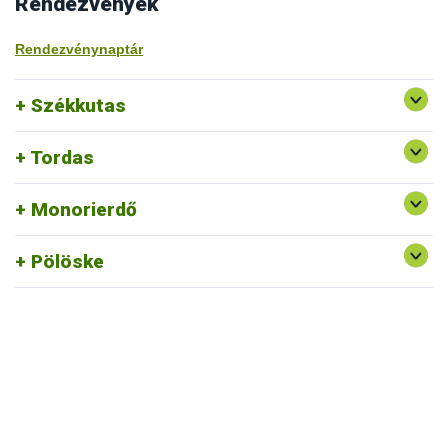
Rendezvények
Rendezvénynaptár
Székkutas
Tordas
Monorierdő
Pölöske