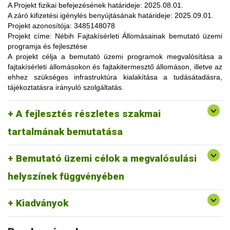
lehetőség, amelynek során a résztvevők elsősorban
A Projekt fizikai befejezésének határideje:
2025.08.01.
gyakorlatorientált ismeretanyaggal, tapasztalatokkal
A záró kifizetési igénylés benyújtásának határideje:
2025.09.01.
gazdagodhatnak, a fajtahasználaton túl, az aktuális termelési
Projekt azonosítója:
3485148078
eljárások és gazdaságszervezési minták alkalmazása
Projekt címe:
Nébih Fajtakísérleti Állomásainak bemutató üzemi
tekintetében. A gazdálkodók olyan innovatív ismereteket,
programja és fejlesztése
növénykultúrákat (fajtákat), környezetvédelmi megoldásokat
A projekt célja
a bemutató üzemi programok megvalósítása a
ismerhetnek meg, amelyek alkalmazása révén
fajtakísérleti állomásokon és fajtakitermesztő állomáson, illetve az
optimalizálhatják a termelést, csökkenthetik a szennyezőanyag
ehhez szükséges infrastruktúra kialakítása a tudásátadásra,
kibocsátást, valamint eredményesen alkalmazkodhatnak a
tájékoztatásra irányuló szolgáltatás.
fenntartható fejlődés feltételeihez.
A pályázat keretében 3 fajtakísérleti és 1 fajtakitermesztő
kertészeti (zöldség, gyümölcs) fajok, szántóföldi
A fejlesztés részletes szakmai
állomáson (Tordas, Pölöske, Székkutas, Monorierdő)
Tordas
és üvegházi termesztési körülmények, ökológiai
valósulna meg bemutató üzemi program.
gazdálkodásra alkalmas fajták vizsgálata
tartalmának bemutatása
Pölöske
kertészeti (gyümölcs) fajok
Bemutató üzemi célok a megvalósulási
Székkutas
szántóföldi fajok vizsgálata
Monorierdő
erdészeti fajok vizsgálata, fajtakitermesztés
helyszínek függvényében
Kiadványok