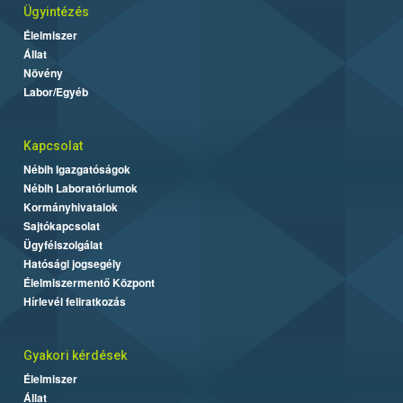
Ügyintézés
Élelmiszer
Állat
Növény
Labor/Egyéb
Kapcsolat
Nébih Igazgatóságok
Nébih Laboratóriumok
Kormányhivatalok
Sajtókapcsolat
Ügyfélszolgálat
Hatósági jogsegély
Élelmiszermentő Központ
Hírlevél feliratkozás
Gyakori kérdések
Élelmiszer
Állat