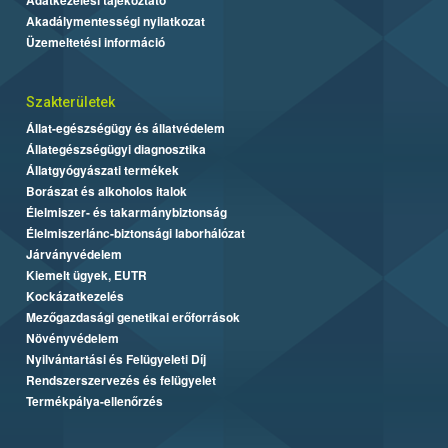
Akadálymentességi nyilatkozat
Üzemeltetési információ
Szakterületek
Állat-egészségügy és állatvédelem
Állategészségügyi diagnosztika
Állatgyógyászati termékek
Borászat és alkoholos italok
Élelmiszer- és takarmánybiztonság
Élelmiszerlánc-biztonsági laborhálózat
Járványvédelem
Kiemelt ügyek, EUTR
Kockázatkezelés
Mezőgazdasági genetikai erőforrások
Növényvédelem
Nyilvántartási és Felügyeleti Díj
Rendszerszervezés és felügyelet
Termékpálya-ellenőrzés