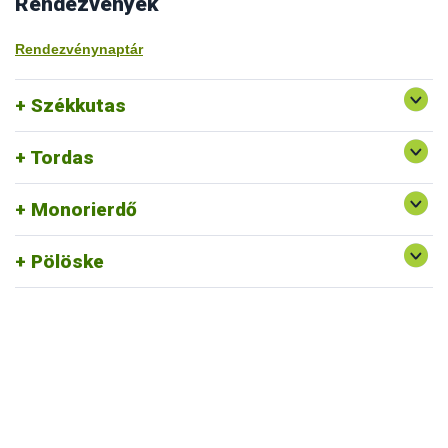
Rendezvények
Rendezvénynaptár
Székkutas
Tordas
Monorierdő
Pölöske