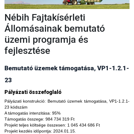
Nébih Fajtakísérleti
Állomásainak bemutató
üzemi programja és
fejlesztése
Bemutató üzemek támogatása, VP1-1.2.1-
23
A fajtakísérleti és fajtakitermesztési állomások
Pályázati összefoglaló
modernizálásával, olyan növényfajta kísérleteket lehet
végezni, melyekkel limitálhatóak a mezőgazdasági termesztés
Pályázati konstrukció:
Bemutató üzemek támogatása, VP1-1.2.1-
bizonytalanságából adódó negatív hatások, növelhető a
23 kódszám
termésbiztonság, valamint a növényi kórokozókkal, kártevőkkel
A támogatás intenzitása:
95%
szembeni ellenálló képesség. A fajtakísérlet során megszerzett
Támogatás összege:
984 734 319 Ft
tapasztalatok átadása az agrárgazdaság szereplői részére egy
Projekt teljes költsége összesen:
1 045 434 686 Ft
olyan, a hagyományostól eltérő jellegű tudás megszerzési
Projekt kezdés időpontja:
2024.01.15.