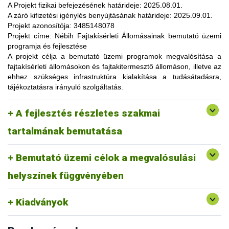
lehetőség, amelynek során a résztvevők elsősorban
A Projekt fizikai befejezésének határideje:
2025.08.01.
gyakorlatorientált ismeretanyaggal, tapasztalatokkal
A záró kifizetési igénylés benyújtásának határideje:
2025.09.01.
gazdagodhatnak, a fajtahasználaton túl, az aktuális termelési
Projekt azonosítója:
3485148078
eljárások és gazdaságszervezési minták alkalmazása
Projekt címe:
Nébih Fajtakísérleti Állomásainak bemutató üzemi
tekintetében. A gazdálkodók olyan innovatív ismereteket,
programja és fejlesztése
növénykultúrákat (fajtákat), környezetvédelmi megoldásokat
A projekt célja
a bemutató üzemi programok megvalósítása a
ismerhetnek meg, amelyek alkalmazása révén
fajtakísérleti állomásokon és fajtakitermesztő állomáson, illetve az
optimalizálhatják a termelést, csökkenthetik a szennyezőanyag
ehhez szükséges infrastruktúra kialakítása a tudásátadásra,
kibocsátást, valamint eredményesen alkalmazkodhatnak a
tájékoztatásra irányuló szolgáltatás.
fenntartható fejlődés feltételeihez.
A pályázat keretében 3 fajtakísérleti és 1 fajtakitermesztő
kertészeti (zöldség, gyümölcs) fajok, szántóföldi
A fejlesztés részletes szakmai
állomáson (Tordas, Pölöske, Székkutas, Monorierdő)
Tordas
és üvegházi termesztési körülmények, ökológiai
valósulna meg bemutató üzemi program.
gazdálkodásra alkalmas fajták vizsgálata
tartalmának bemutatása
Pölöske
kertészeti (gyümölcs) fajok
Bemutató üzemi célok a megvalósulási
Székkutas
szántóföldi fajok vizsgálata
Monorierdő
erdészeti fajok vizsgálata, fajtakitermesztés
helyszínek függvényében
Kiadványok