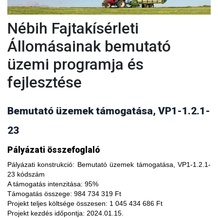
Nébih Fajtakísérleti
Állomásainak bemutató
üzemi programja és
fejlesztése
Bemutató üzemek támogatása, VP1-1.2.1-
23
A fajtakísérleti és fajtakitermesztési állomások
Pályázati összefoglaló
modernizálásával, olyan növényfajta kísérleteket lehet
végezni, melyekkel limitálhatóak a mezőgazdasági termesztés
Pályázati konstrukció:
Bemutató üzemek támogatása, VP1-1.2.1-
bizonytalanságából adódó negatív hatások, növelhető a
23 kódszám
termésbiztonság, valamint a növényi kórokozókkal, kártevőkkel
A támogatás intenzitása:
95%
szembeni ellenálló képesség. A fajtakísérlet során megszerzett
Támogatás összege:
984 734 319 Ft
tapasztalatok átadása az agrárgazdaság szereplői részére egy
Projekt teljes költsége összesen:
1 045 434 686 Ft
olyan, a hagyományostól eltérő jellegű tudás megszerzési
Projekt kezdés időpontja:
2024.01.15.