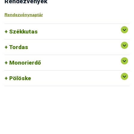
Rendezvények
Rendezvénynaptár
Székkutas
Tordas
Monorierdő
Pölöske