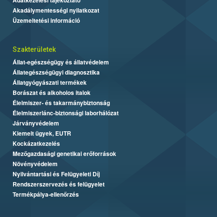
Akadálymentességi nyilatkozat
Üzemeltetési információ
Szakterületek
Állat-egészségügy és állatvédelem
Állategészségügyi diagnosztika
Állatgyógyászati termékek
Borászat és alkoholos italok
Élelmiszer- és takarmánybiztonság
Élelmiszerlánc-biztonsági laborhálózat
Járványvédelem
Kiemelt ügyek, EUTR
Kockázatkezelés
Mezőgazdasági genetikai erőforrások
Növényvédelem
Nyilvántartási és Felügyeleti Díj
Rendszerszervezés és felügyelet
Termékpálya-ellenőrzés