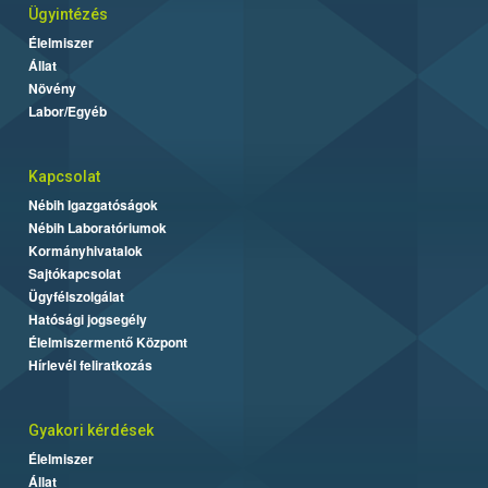
Ügyintézés
Élelmiszer
Állat
Növény
Labor/Egyéb
Kapcsolat
Nébih Igazgatóságok
Nébih Laboratóriumok
Kormányhivatalok
Sajtókapcsolat
Ügyfélszolgálat
Hatósági jogsegély
Élelmiszermentő Központ
Hírlevél feliratkozás
Gyakori kérdések
Élelmiszer
Állat