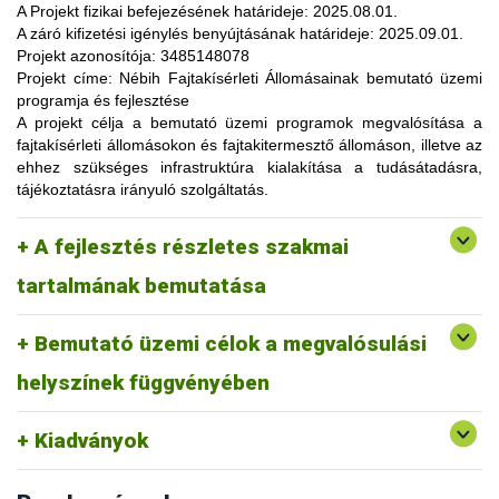
lehetőség, amelynek során a résztvevők elsősorban
A Projekt fizikai befejezésének határideje:
2025.08.01.
gyakorlatorientált ismeretanyaggal, tapasztalatokkal
A záró kifizetési igénylés benyújtásának határideje:
2025.09.01.
gazdagodhatnak, a fajtahasználaton túl, az aktuális termelési
Projekt azonosítója:
3485148078
eljárások és gazdaságszervezési minták alkalmazása
Projekt címe:
Nébih Fajtakísérleti Állomásainak bemutató üzemi
tekintetében. A gazdálkodók olyan innovatív ismereteket,
programja és fejlesztése
növénykultúrákat (fajtákat), környezetvédelmi megoldásokat
A projekt célja
a bemutató üzemi programok megvalósítása a
ismerhetnek meg, amelyek alkalmazása révén
fajtakísérleti állomásokon és fajtakitermesztő állomáson, illetve az
optimalizálhatják a termelést, csökkenthetik a szennyezőanyag
ehhez szükséges infrastruktúra kialakítása a tudásátadásra,
kibocsátást, valamint eredményesen alkalmazkodhatnak a
tájékoztatásra irányuló szolgáltatás.
fenntartható fejlődés feltételeihez.
A pályázat keretében 3 fajtakísérleti és 1 fajtakitermesztő
kertészeti (zöldség, gyümölcs) fajok, szántóföldi
A fejlesztés részletes szakmai
állomáson (Tordas, Pölöske, Székkutas, Monorierdő)
Tordas
és üvegházi termesztési körülmények, ökológiai
valósulna meg bemutató üzemi program.
gazdálkodásra alkalmas fajták vizsgálata
tartalmának bemutatása
Pölöske
kertészeti (gyümölcs) fajok
Bemutató üzemi célok a megvalósulási
Székkutas
szántóföldi fajok vizsgálata
Monorierdő
erdészeti fajok vizsgálata, fajtakitermesztés
helyszínek függvényében
Kiadványok