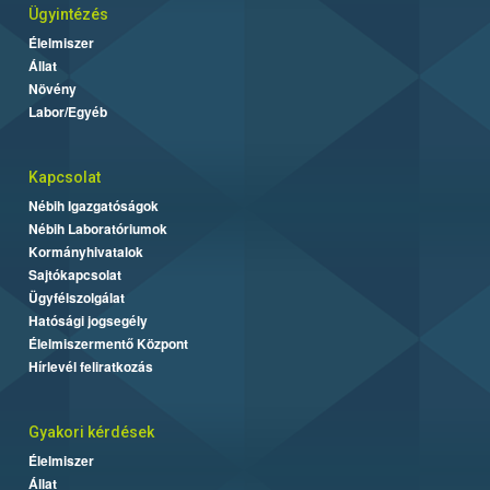
Ügyintézés
Élelmiszer
Állat
Növény
Labor/Egyéb
Kapcsolat
Nébih Igazgatóságok
Nébih Laboratóriumok
Kormányhivatalok
Sajtókapcsolat
Ügyfélszolgálat
Hatósági jogsegély
Élelmiszermentő Központ
Hírlevél feliratkozás
Gyakori kérdések
Élelmiszer
Állat