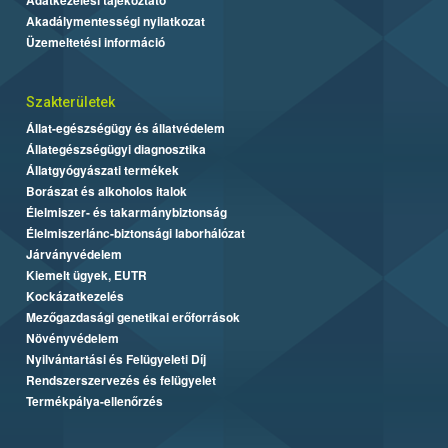
Akadálymentességi nyilatkozat
Üzemeltetési információ
Szakterületek
Állat-egészségügy és állatvédelem
Állategészségügyi diagnosztika
Állatgyógyászati termékek
Borászat és alkoholos italok
Élelmiszer- és takarmánybiztonság
Élelmiszerlánc-biztonsági laborhálózat
Járványvédelem
Kiemelt ügyek, EUTR
Kockázatkezelés
Mezőgazdasági genetikai erőforrások
Növényvédelem
Nyilvántartási és Felügyeleti Díj
Rendszerszervezés és felügyelet
Termékpálya-ellenőrzés