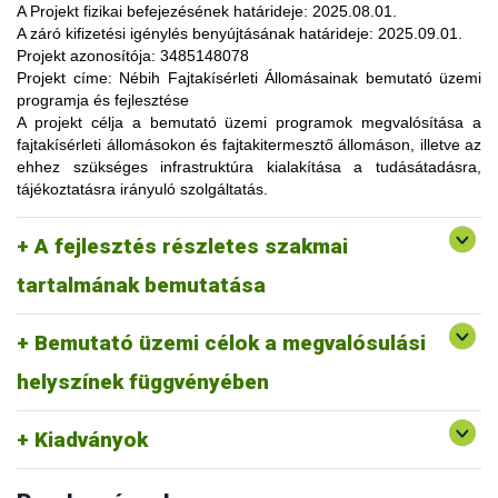
lehetőség, amelynek során a résztvevők elsősorban
A Projekt fizikai befejezésének határideje:
2025.08.01.
gyakorlatorientált ismeretanyaggal, tapasztalatokkal
A záró kifizetési igénylés benyújtásának határideje:
2025.09.01.
gazdagodhatnak, a fajtahasználaton túl, az aktuális termelési
Projekt azonosítója:
3485148078
eljárások és gazdaságszervezési minták alkalmazása
Projekt címe:
Nébih Fajtakísérleti Állomásainak bemutató üzemi
tekintetében. A gazdálkodók olyan innovatív ismereteket,
programja és fejlesztése
növénykultúrákat (fajtákat), környezetvédelmi megoldásokat
A projekt célja
a bemutató üzemi programok megvalósítása a
ismerhetnek meg, amelyek alkalmazása révén
fajtakísérleti állomásokon és fajtakitermesztő állomáson, illetve az
optimalizálhatják a termelést, csökkenthetik a szennyezőanyag
ehhez szükséges infrastruktúra kialakítása a tudásátadásra,
kibocsátást, valamint eredményesen alkalmazkodhatnak a
tájékoztatásra irányuló szolgáltatás.
fenntartható fejlődés feltételeihez.
A pályázat keretében 3 fajtakísérleti és 1 fajtakitermesztő
kertészeti (zöldség, gyümölcs) fajok, szántóföldi
A fejlesztés részletes szakmai
állomáson (Tordas, Pölöske, Székkutas, Monorierdő)
Tordas
és üvegházi termesztési körülmények, ökológiai
valósulna meg bemutató üzemi program.
gazdálkodásra alkalmas fajták vizsgálata
tartalmának bemutatása
Pölöske
kertészeti (gyümölcs) fajok
Bemutató üzemi célok a megvalósulási
Székkutas
szántóföldi fajok vizsgálata
Monorierdő
erdészeti fajok vizsgálata, fajtakitermesztés
helyszínek függvényében
Kiadványok