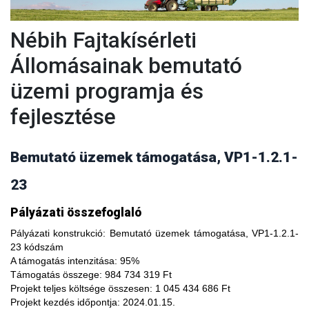
Nébih Fajtakísérleti
Állomásainak bemutató
üzemi programja és
fejlesztése
Bemutató üzemek támogatása, VP1-1.2.1-
23
A fajtakísérleti és fajtakitermesztési állomások
Pályázati összefoglaló
modernizálásával, olyan növényfajta kísérleteket lehet
végezni, melyekkel limitálhatóak a mezőgazdasági termesztés
Pályázati konstrukció:
Bemutató üzemek támogatása, VP1-1.2.1-
bizonytalanságából adódó negatív hatások, növelhető a
23 kódszám
termésbiztonság, valamint a növényi kórokozókkal, kártevőkkel
A támogatás intenzitása:
95%
szembeni ellenálló képesség. A fajtakísérlet során megszerzett
Támogatás összege:
984 734 319 Ft
tapasztalatok átadása az agrárgazdaság szereplői részére egy
Projekt teljes költsége összesen:
1 045 434 686 Ft
olyan, a hagyományostól eltérő jellegű tudás megszerzési
Projekt kezdés időpontja:
2024.01.15.