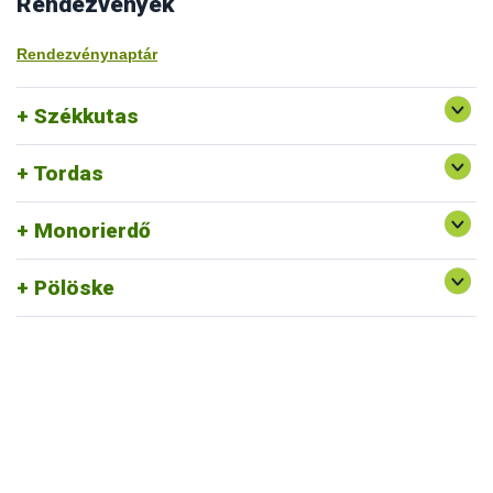
Rendezvények
Rendezvénynaptár
Székkutas
Tordas
Monorierdő
Pölöske