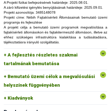
lehetőség, amelynek során a résztvevők elsősorban
A Projekt fizikai befejezésének határideje:
2025.08.01.
gyakorlatorientált ismeretanyaggal, tapasztalatokkal
A záró kifizetési igénylés benyújtásának határideje:
2025.09.01.
gazdagodhatnak, a fajtahasználaton túl, az aktuális termelési
Projekt azonosítója:
3485148078
eljárások és gazdaságszervezési minták alkalmazása
Projekt címe:
Nébih Fajtakísérleti Állomásainak bemutató üzemi
tekintetében. A gazdálkodók olyan innovatív ismereteket,
programja és fejlesztése
növénykultúrákat (fajtákat), környezetvédelmi megoldásokat
A projekt célja
a bemutató üzemi programok megvalósítása a
ismerhetnek meg, amelyek alkalmazása révén
fajtakísérleti állomásokon és fajtakitermesztő állomáson, illetve az
optimalizálhatják a termelést, csökkenthetik a szennyezőanyag
ehhez szükséges infrastruktúra kialakítása a tudásátadásra,
kibocsátást, valamint eredményesen alkalmazkodhatnak a
tájékoztatásra irányuló szolgáltatás.
fenntartható fejlődés feltételeihez.
A pályázat keretében 3 fajtakísérleti és 1 fajtakitermesztő
kertészeti (zöldség, gyümölcs) fajok, szántóföldi
A fejlesztés részletes szakmai
állomáson (Tordas, Pölöske, Székkutas, Monorierdő)
Tordas
és üvegházi termesztési körülmények, ökológiai
valósulna meg bemutató üzemi program.
gazdálkodásra alkalmas fajták vizsgálata
tartalmának bemutatása
Pölöske
kertészeti (gyümölcs) fajok
Bemutató üzemi célok a megvalósulási
Székkutas
szántóföldi fajok vizsgálata
Monorierdő
erdészeti fajok vizsgálata, fajtakitermesztés
helyszínek függvényében
Kiadványok