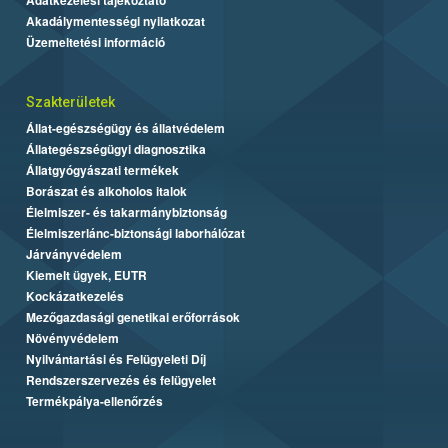
Akadálymentességi nyilatkozat
Üzemeltetési információ
Szakterületek
Állat-egészségügy és állatvédelem
Állategészségügyi diagnosztika
Állatgyógyászati termékek
Borászat és alkoholos italok
Élelmiszer- és takarmánybiztonság
Élelmiszerlánc-biztonsági laborhálózat
Járványvédelem
Kiemelt ügyek, EUTR
Kockázatkezelés
Mezőgazdasági genetikai erőforrások
Növényvédelem
Nyilvántartási és Felügyeleti Díj
Rendszerszervezés és felügyelet
Termékpálya-ellenőrzés