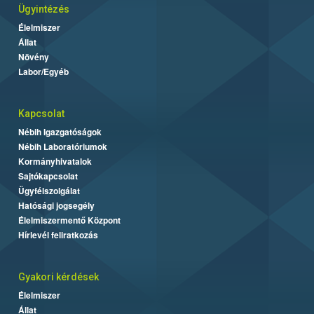
Ügyintézés
Élelmiszer
Állat
Növény
Labor/Egyéb
Kapcsolat
Nébih Igazgatóságok
Nébih Laboratóriumok
Kormányhivatalok
Sajtókapcsolat
Ügyfélszolgálat
Hatósági jogsegély
Élelmiszermentő Központ
Hírlevél feliratkozás
Gyakori kérdések
Élelmiszer
Állat