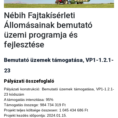
Nébih Fajtakísérleti
Állomásainak bemutató
üzemi programja és
fejlesztése
Bemutató üzemek támogatása, VP1-1.2.1-
23
A fajtakísérleti és fajtakitermesztési állomások
Pályázati összefoglaló
modernizálásával, olyan növényfajta kísérleteket lehet
végezni, melyekkel limitálhatóak a mezőgazdasági termesztés
Pályázati konstrukció:
Bemutató üzemek támogatása, VP1-1.2.1-
bizonytalanságából adódó negatív hatások, növelhető a
23 kódszám
termésbiztonság, valamint a növényi kórokozókkal, kártevőkkel
A támogatás intenzitása:
95%
szembeni ellenálló képesség. A fajtakísérlet során megszerzett
Támogatás összege:
984 734 319 Ft
tapasztalatok átadása az agrárgazdaság szereplői részére egy
Projekt teljes költsége összesen:
1 045 434 686 Ft
olyan, a hagyományostól eltérő jellegű tudás megszerzési
Projekt kezdés időpontja:
2024.01.15.