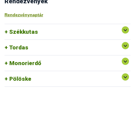
Rendezvények
Rendezvénynaptár
Székkutas
Tordas
Monorierdő
Pölöske