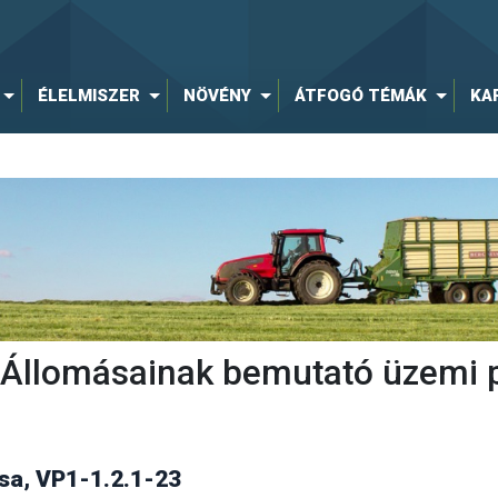
ÉLELMISZER
NÖVÉNY
ÁTFOGÓ TÉMÁK
KA
ti Állomásainak bemutató üzemi 
a, VP1-1.2.1-23