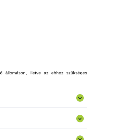
, melyekkel limitálhatóak a mezőgazdasági
zókkal, kártevőkkel szembeni ellenálló
n, a hagyományostól eltérő jellegű tudás
atokkal gazdagodhatnak, a fajtahasználaton
an innovatív ismereteket, növénykultúrákat
ő állomáson, illetve az ehhez szükséges
ermelést, csökkenthetik a szennyezőanyag
gazdálkodásra alkalmas fajták vizsgálata
ő) valósulna meg bemutató üzemi program.