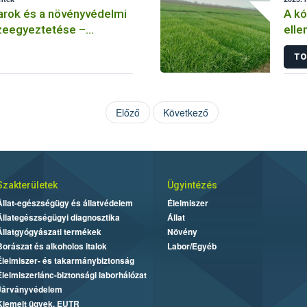
arok és a növényvédelmi
A k
eegyeztetése –
elle
 méhészet
Hogy
TO
rezi
Előző
Következő
Szakterületek
Ügyintézés
Állat-egészségügy és állatvédelem
Élelmiszer
Állategészségügyi diagnosztika
Állat
Állatgyógyászati termékek
Növény
Borászat és alkoholos italok
Labor/Egyéb
Élelmiszer- és takarmánybiztonság
Élelmiszerlánc-biztonsági laborhálózat
Járványvédelem
Kiemelt ügyek, EUTR