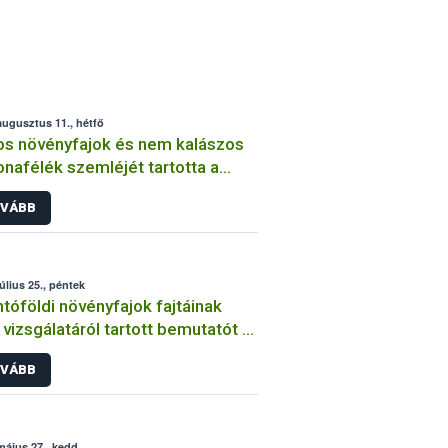
augusztus 11., hétfő
os növényfajok és nem kalászos
nafélék szemléjét tartotta a
ih
VÁBB
július 25., péntek
tóföldi növényfajok fajtáinak
vizsgálatáról tartott bemutatót a
ih
VÁBB
május 27., kedd