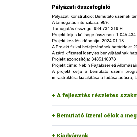
Pályázati összefoglaló
Pályázati konstrukció:
Bemutató üzemek tám
A támogatás intenzitása:
95%
Támogatás összege:
984 734 319 Ft
Projekt teljes költsége összesen:
1 045 434 
Projekt kezdés időpontja:
2024.01.15.
A fajtakísérleti és fajtakitermesztési á
A Projekt fizikai befejezésének határideje:
20
termesztés bizonytalanságából adódó neg
A záró kifizetési igénylés benyújtásának hatá
képesség. A fajtakísérlet során megszer
Projekt azonosítója:
3485148078
megszerzési lehetőség, amelynek során a
Projekt címe:
Nébih Fajtakísérleti Állomása
túl, az aktuális termelési eljárások és 
A projekt célja
a bemutató üzemi programo
(fajtákat), környezetvédelmi megoldások
infrastruktúra kialakítása a tudásátadásra, t
kibocsátást, valamint eredményesen alka
Tordas
kertészeti (zöldség, gyümö
A pályázat keretében 3 fajtakísérleti é
Pölöske
kertészeti (gyümölcs) fajo
A fejlesztés részletes szak
Székkutas
szántóföldi fajok vizsgálata
Monorierdő
erdészeti fajok vizsgálata, 
Bemutató üzemi célok a meg
Kiadványok