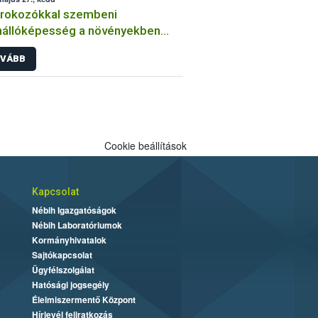
órokozókkal szembeni
nállóképesség a növényekben
an végzi a kórtani
VÁBB
sztenciavizsgálatokat a Nébih?
Cookie beállítások
Kapcsolat
Nébih Igazgatóságok
Nébih Laboratóriumok
Kormányhivatalok
Sajtókapcsolat
Ügyfélszolgálat
Hatósági jogsegély
Élelmiszermentő Központ
Hírlevél feliratkozás