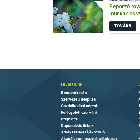
Beporzó rov
munkák össz
fókuszban a
TOVÁBB
Hivatalunk
Bemutatkozás
Szervezeti felépítés
Gazdálkodási adatok
Felügyeleti szervünk
Projektek
Kapcsolódó linkek
Adatkezelési tájékoztató
Akadálymentességi nyilatkozat