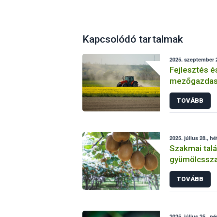
Kapcsolódó tartalmak
2025. szeptember 2
Fejlesztés é
mezőgazdasá
Sikeresen zá
TOVÁBB
üzemi projek
2025. július 28., hé
Szakmai talá
gyümölcsszap
TOVÁBB
2025. július 25., p