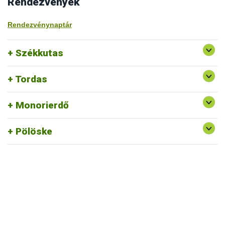
Rendezvények
Rendezvénynaptár
Székkutas
Tordas
Monorierdő
Pölöske