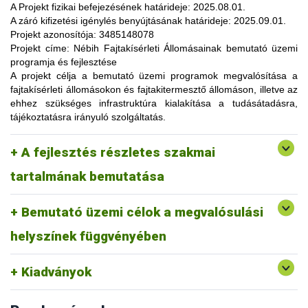
lehetőség, amelynek során a résztvevők elsősorban
A Projekt fizikai befejezésének határideje:
2025.08.01.
gyakorlatorientált ismeretanyaggal, tapasztalatokkal
A záró kifizetési igénylés benyújtásának határideje:
2025.09.01.
gazdagodhatnak, a fajtahasználaton túl, az aktuális termelési
Projekt azonosítója:
3485148078
eljárások és gazdaságszervezési minták alkalmazása
Projekt címe:
Nébih Fajtakísérleti Állomásainak bemutató üzemi
tekintetében. A gazdálkodók olyan innovatív ismereteket,
programja és fejlesztése
növénykultúrákat (fajtákat), környezetvédelmi megoldásokat
A projekt célja
a bemutató üzemi programok megvalósítása a
ismerhetnek meg, amelyek alkalmazása révén
fajtakísérleti állomásokon és fajtakitermesztő állomáson, illetve az
optimalizálhatják a termelést, csökkenthetik a szennyezőanyag
ehhez szükséges infrastruktúra kialakítása a tudásátadásra,
kibocsátást, valamint eredményesen alkalmazkodhatnak a
tájékoztatásra irányuló szolgáltatás.
fenntartható fejlődés feltételeihez.
A pályázat keretében 3 fajtakísérleti és 1 fajtakitermesztő
kertészeti (zöldség, gyümölcs) fajok, szántóföldi
A fejlesztés részletes szakmai
állomáson (Tordas, Pölöske, Székkutas, Monorierdő)
Tordas
és üvegházi termesztési körülmények, ökológiai
valósulna meg bemutató üzemi program.
gazdálkodásra alkalmas fajták vizsgálata
tartalmának bemutatása
Pölöske
kertészeti (gyümölcs) fajok
Bemutató üzemi célok a megvalósulási
Székkutas
szántóföldi fajok vizsgálata
Monorierdő
erdészeti fajok vizsgálata, fajtakitermesztés
helyszínek függvényében
Kiadványok