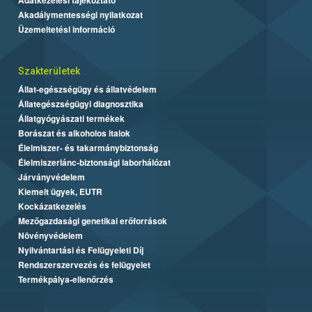
Akadálymentességi nyilatkozat
Üzemeltetési információ
Szakterületek
Állat-egészségügy és állatvédelem
Állategészségügyi diagnosztika
Állatgyógyászati termékek
Borászat és alkoholos italok
Élelmiszer- és takarmánybiztonság
Élelmiszerlánc-biztonsági laborhálózat
Járványvédelem
Kiemelt ügyek, EUTR
Kockázatkezelés
Mezőgazdasági genetikai erőforrások
Növényvédelem
Nyilvántartási és Felügyeleti Díj
Rendszerszervezés és felügyelet
Termékpálya-ellenőrzés