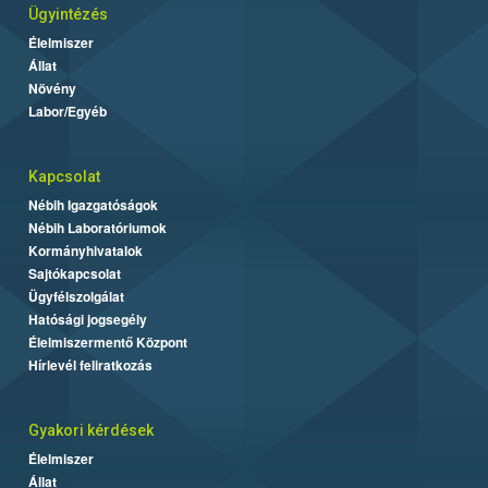
Ügyintézés
Élelmiszer
Állat
Növény
Labor/Egyéb
Kapcsolat
Nébih Igazgatóságok
Nébih Laboratóriumok
Kormányhivatalok
Sajtókapcsolat
Ügyfélszolgálat
Hatósági jogsegély
Élelmiszermentő Központ
Hírlevél feliratkozás
Gyakori kérdések
Élelmiszer
Állat