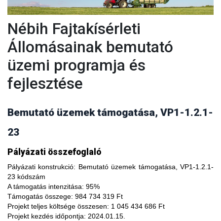
Nébih Fajtakísérleti
Állomásainak bemutató
üzemi programja és
fejlesztése
Bemutató üzemek támogatása, VP1-1.2.1-
23
A fajtakísérleti és fajtakitermesztési állomások
Pályázati összefoglaló
modernizálásával, olyan növényfajta kísérleteket lehet
végezni, melyekkel limitálhatóak a mezőgazdasági termesztés
Pályázati konstrukció:
Bemutató üzemek támogatása, VP1-1.2.1-
bizonytalanságából adódó negatív hatások, növelhető a
23 kódszám
termésbiztonság, valamint a növényi kórokozókkal, kártevőkkel
A támogatás intenzitása:
95%
szembeni ellenálló képesség. A fajtakísérlet során megszerzett
Támogatás összege:
984 734 319 Ft
tapasztalatok átadása az agrárgazdaság szereplői részére egy
Projekt teljes költsége összesen:
1 045 434 686 Ft
olyan, a hagyományostól eltérő jellegű tudás megszerzési
Projekt kezdés időpontja:
2024.01.15.