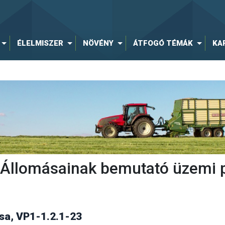
ÉLELMISZER
NÖVÉNY
ÁTFOGÓ TÉMÁK
KA
ti Állomásainak bemutató üzemi 
a, VP1-1.2.1-23