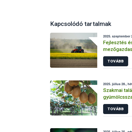
Kapcsolódó tartalmak
2025. szeptember 2
Fejlesztés é
mezőgazdasá
Sikeresen zá
TOVÁBB
üzemi projek
2025. július 28., hé
Szakmai talá
gyümölcsszap
TOVÁBB
2025. július 25., p