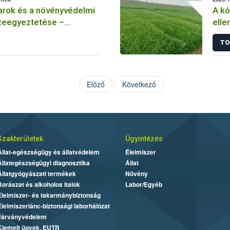
arok és a növényvédelmi
A k
eegyeztetése –
elle
 méhészet
Hogy
TO
rezi
Előző
Következő
Szakterületek
Ügyintézés
Állat-egészségügy és állatvédelem
Élelmiszer
Állategészségügyi diagnosztika
Állat
Állatgyógyászati termékek
Növény
Borászat és alkoholos italok
Labor/Egyéb
Élelmiszer- és takarmánybiztonság
Élelmiszerlánc-biztonsági laborhálózat
Járványvédelem
Kiemelt ügyek, EUTR