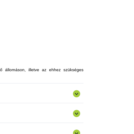
, melyekkel limitálhatóak a mezőgazdasági
zókkal, kártevőkkel szembeni ellenálló
n, a hagyományostól eltérő jellegű tudás
atokkal gazdagodhatnak, a fajtahasználaton
an innovatív ismereteket, növénykultúrákat
ő állomáson, illetve az ehhez szükséges
ermelést, csökkenthetik a szennyezőanyag
gazdálkodásra alkalmas fajták vizsgálata
ő) valósulna meg bemutató üzemi program.