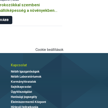
órokozókkal szembeni
nállóképesség a növényekben
an végzi a kórtani
VÁBB
sztenciavizsgálatokat a Nébih?
Cookie beállítások
Kapcsolat
Nébih Igazgatóságok
Nébih Laboratóriumok
Kormányhivatalok
Sajtókapcsolat
Ügyfélszolgálat
Hatósági jogsegély
Élelmiszermentő Központ
Hírlevél feliratkozás