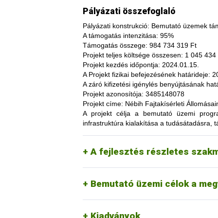
Pályázati összefoglaló
Pályázati konstrukció:
Bemutató üzemek tám
A támogatás intenzitása:
95%
Támogatás összege:
984 734 319 Ft
Projekt teljes költsége összesen:
1 045 434 
Projekt kezdés időpontja:
2024.01.15.
A fajtakísérleti és fajtakitermesztési á
A Projekt fizikai befejezésének határideje:
20
termesztés bizonytalanságából adódó neg
A záró kifizetési igénylés benyújtásának hatá
képesség. A fajtakísérlet során megszer
Projekt azonosítója:
3485148078
megszerzési lehetőség, amelynek során a
Projekt címe:
Nébih Fajtakísérleti Állomása
túl, az aktuális termelési eljárások és 
A projekt célja
a bemutató üzemi programo
(fajtákat), környezetvédelmi megoldások
infrastruktúra kialakítása a tudásátadásra, t
kibocsátást, valamint eredményesen alka
Tordas
kertészeti (zöldség, gyümö
A pályázat keretében 3 fajtakísérleti é
Pölöske
kertészeti (gyümölcs) fajo
A fejlesztés részletes szak
Székkutas
szántóföldi fajok vizsgálata
Monorierdő
erdészeti fajok vizsgálata, 
Bemutató üzemi célok a meg
Kiadványok