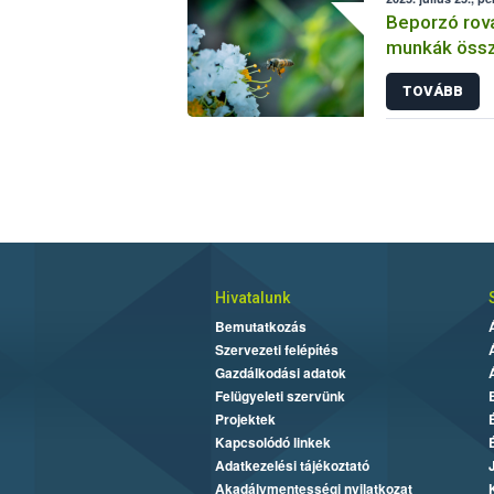
Beporzó rov
munkák össz
fókuszban a
TOVÁBB
Hivatalunk
Bemutatkozás
Szervezeti felépítés
Gazdálkodási adatok
Felügyeleti szervünk
Projektek
Kapcsolódó linkek
Adatkezelési tájékoztató
Akadálymentességi nyilatkozat