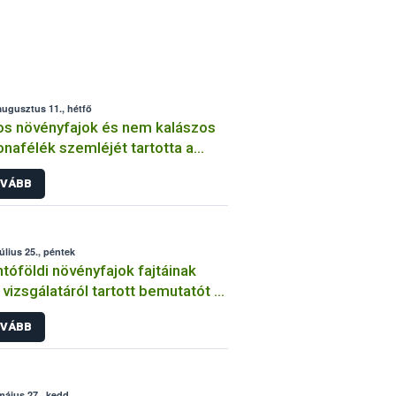
augusztus 11., hétfő
os növényfajok és nem kalászos
nafélék szemléjét tartotta a
ih
VÁBB
július 25., péntek
tóföldi növényfajok fajtáinak
vizsgálatáról tartott bemutatót a
ih
VÁBB
május 27., kedd