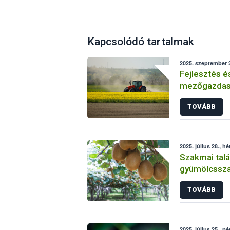
Kapcsolódó tartalmak
2025. szeptember 2
Fejlesztés é
mezőgazdasá
Sikeresen zá
TOVÁBB
üzemi projek
2025. július 28., hé
Szakmai talá
gyümölcsszap
TOVÁBB
2025. július 25., p