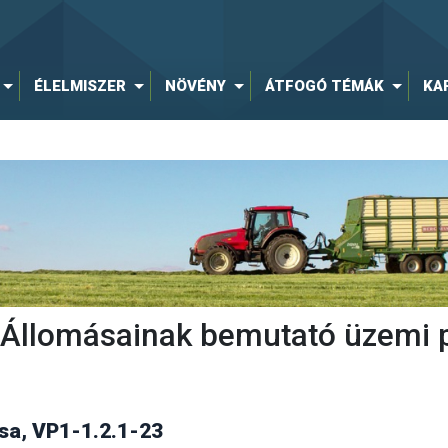
ÉLELMISZER
NÖVÉNY
ÁTFOGÓ TÉMÁK
KA
ti Állomásainak bemutató üzemi 
a, VP1-1.2.1-23