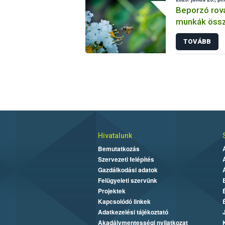
Beporzó rov
munkák össz
fókuszban a
TOVÁBB
Hivatalunk
Bemutatkozás
Szervezeti felépítés
Gazdálkodási adatok
Felügyeleti szervünk
Projektek
Kapcsolódó linkek
Adatkezelési tájékoztató
Akadálymentességi nyilatkozat