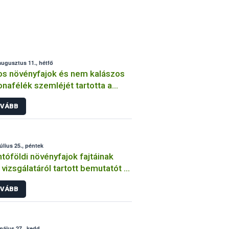
augusztus 11., hétfő
os növényfajok és nem kalászos
nafélék szemléjét tartotta a
ih
VÁBB
július 25., péntek
tóföldi növényfajok fajtáinak
vizsgálatáról tartott bemutatót a
ih
VÁBB
május 27., kedd