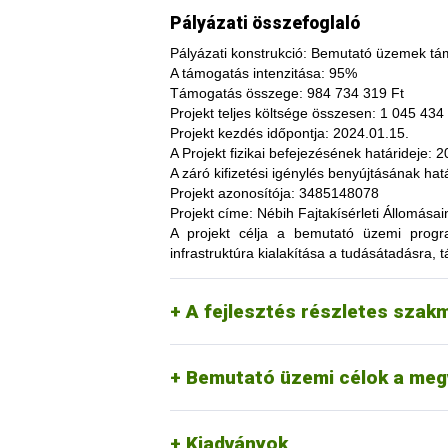
Pályázati összefoglaló
Pályázati konstrukció:
Bemutató üzemek tám
A támogatás intenzitása:
95%
Támogatás összege:
984 734 319 Ft
Projekt teljes költsége összesen:
1 045 434 
Projekt kezdés időpontja:
2024.01.15.
A fajtakísérleti és fajtakitermesztési á
A Projekt fizikai befejezésének határideje:
20
termesztés bizonytalanságából adódó neg
A záró kifizetési igénylés benyújtásának hatá
képesség. A fajtakísérlet során megszer
Projekt azonosítója:
3485148078
megszerzési lehetőség, amelynek során a
Projekt címe:
Nébih Fajtakísérleti Állomása
túl, az aktuális termelési eljárások és 
A projekt célja
a bemutató üzemi programo
(fajtákat), környezetvédelmi megoldások
infrastruktúra kialakítása a tudásátadásra, t
kibocsátást, valamint eredményesen alka
Tordas
kertészeti (zöldség, gyümö
A pályázat keretében 3 fajtakísérleti é
Pölöske
kertészeti (gyümölcs) fajo
A fejlesztés részletes szak
Székkutas
szántóföldi fajok vizsgálata
Monorierdő
erdészeti fajok vizsgálata, 
Bemutató üzemi célok a meg
Kiadványok