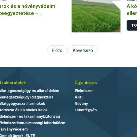
arok és a növényvédelmi
A k
eegyeztetése –
elle
 méhészet
Hogy
TO
rezi
Előző
Következő
Szakterületek
Ügyintézés
Állat-egészségügy és állatvédelem
Élelmiszer
Állategészségügyi diagnosztika
Állat
Állatgyógyászati termékek
Növény
Borászat és alkoholos italok
Labor/Egyéb
Élelmiszer- és takarmánybiztonság
Élelmiszerlánc-biztonsági laborhálózat
Járványvédelem
Kiemelt ügyek, EUTR