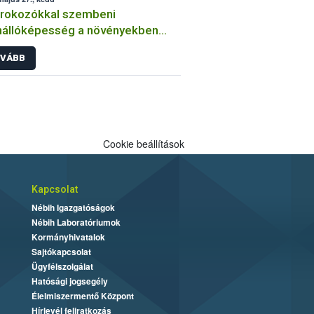
órokozókkal szembeni
nállóképesség a növényekben
an végzi a kórtani
VÁBB
sztenciavizsgálatokat a Nébih?
Cookie beállítások
Kapcsolat
Nébih Igazgatóságok
Nébih Laboratóriumok
Kormányhivatalok
Sajtókapcsolat
Ügyfélszolgálat
Hatósági jogsegély
Élelmiszermentő Központ
Hírlevél feliratkozás