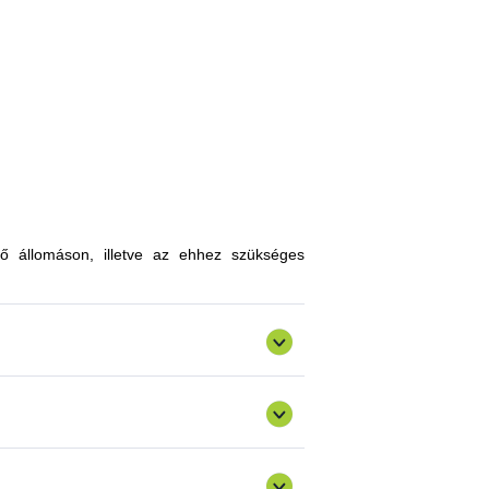
, melyekkel limitálhatóak a mezőgazdasági
zókkal, kártevőkkel szembeni ellenálló
n, a hagyományostól eltérő jellegű tudás
atokkal gazdagodhatnak, a fajtahasználaton
an innovatív ismereteket, növénykultúrákat
ő állomáson, illetve az ehhez szükséges
ermelést, csökkenthetik a szennyezőanyag
gazdálkodásra alkalmas fajták vizsgálata
ő) valósulna meg bemutató üzemi program.