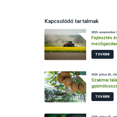
Kapcsolódó tartalmak
2025. szeptember 2
Fejlesztés é
mezőgazdasá
Sikeresen zá
TOVÁBB
üzemi projek
2025. július 28., hé
Szakmai talá
gyümölcsszap
TOVÁBB
2025. július 25., p