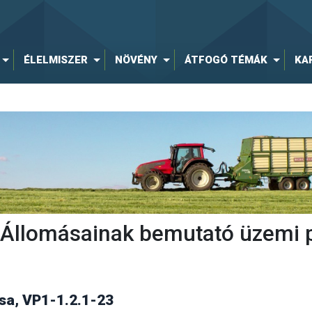
ÉLELMISZER
NÖVÉNY
ÁTFOGÓ TÉMÁK
KA
ti Állomásainak bemutató üzemi 
a, VP1-1.2.1-23