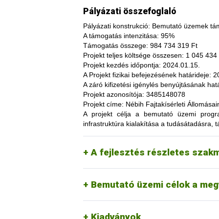
Pályázati összefoglaló
Pályázati konstrukció:
Bemutató üzemek tám
A támogatás intenzitása:
95%
Támogatás összege:
984 734 319 Ft
Projekt teljes költsége összesen:
1 045 434 
Projekt kezdés időpontja:
2024.01.15.
A fajtakísérleti és fajtakitermesztési á
A Projekt fizikai befejezésének határideje:
20
termesztés bizonytalanságából adódó neg
A záró kifizetési igénylés benyújtásának hatá
képesség. A fajtakísérlet során megszer
Projekt azonosítója:
3485148078
megszerzési lehetőség, amelynek során a
Projekt címe:
Nébih Fajtakísérleti Állomása
túl, az aktuális termelési eljárások és 
A projekt célja
a bemutató üzemi programo
(fajtákat), környezetvédelmi megoldások
infrastruktúra kialakítása a tudásátadásra, t
kibocsátást, valamint eredményesen alka
Tordas
kertészeti (zöldség, gyümö
A pályázat keretében 3 fajtakísérleti é
Pölöske
kertészeti (gyümölcs) fajo
A fejlesztés részletes szak
Székkutas
szántóföldi fajok vizsgálata
Monorierdő
erdészeti fajok vizsgálata, 
Bemutató üzemi célok a meg
Kiadványok