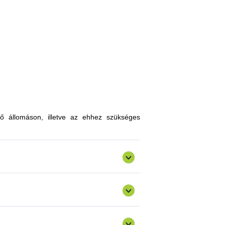
, melyekkel limitálhatóak a mezőgazdasági
zókkal, kártevőkkel szembeni ellenálló
n, a hagyományostól eltérő jellegű tudás
atokkal gazdagodhatnak, a fajtahasználaton
an innovatív ismereteket, növénykultúrákat
ő állomáson, illetve az ehhez szükséges
ermelést, csökkenthetik a szennyezőanyag
gazdálkodásra alkalmas fajták vizsgálata
ő) valósulna meg bemutató üzemi program.