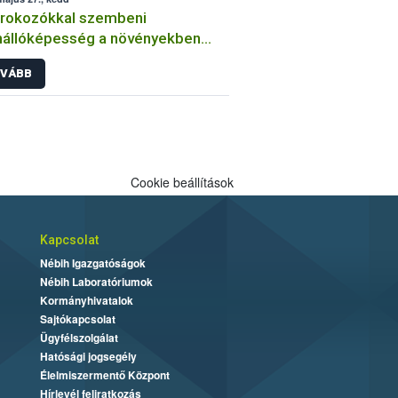
órokozókkal szembeni
nállóképesség a növényekben
an végzi a kórtani
VÁBB
sztenciavizsgálatokat a Nébih?
Cookie beállítások
Kapcsolat
Nébih Igazgatóságok
Nébih Laboratóriumok
Kormányhivatalok
Sajtókapcsolat
Ügyfélszolgálat
Hatósági jogsegély
Élelmiszermentő Központ
Hírlevél feliratkozás