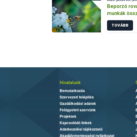
Beporzó rov
munkák össz
fókuszban a
TOVÁBB
Hivatalunk
Bemutatkozás
Szervezeti felépítés
Gazdálkodási adatok
Felügyeleti szervünk
Projektek
Kapcsolódó linkek
Adatkezelési tájékoztató
Akadálymentességi nyilatkozat