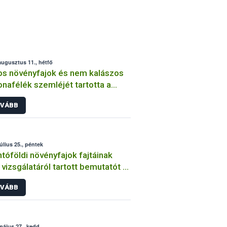
augusztus 11., hétfő
os növényfajok és nem kalászos
nafélék szemléjét tartotta a
ih
VÁBB
július 25., péntek
tóföldi növényfajok fajtáinak
vizsgálatáról tartott bemutatót a
ih
VÁBB
május 27., kedd