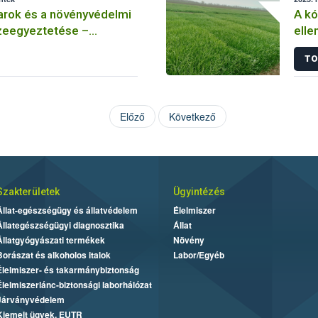
arok és a növényvédelmi
A k
eegyeztetése –
elle
 méhészet
Hogy
TO
rezi
Előző
Következő
Szakterületek
Ügyintézés
Állat-egészségügy és állatvédelem
Élelmiszer
Állategészségügyi diagnosztika
Állat
Állatgyógyászati termékek
Növény
Borászat és alkoholos italok
Labor/Egyéb
Élelmiszer- és takarmánybiztonság
Élelmiszerlánc-biztonsági laborhálózat
Járványvédelem
Kiemelt ügyek, EUTR