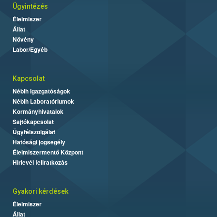
Ügyintézés
Élelmiszer
Állat
Növény
Labor/Egyéb
Kapcsolat
Nébih Igazgatóságok
Nébih Laboratóriumok
Kormányhivatalok
Sajtókapcsolat
Ügyfélszolgálat
Hatósági jogsegély
Élelmiszermentő Központ
Hírlevél feliratkozás
Gyakori kérdések
Élelmiszer
Állat