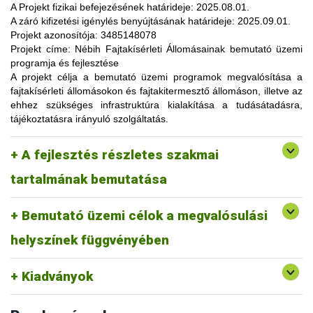
lehetőség, amelynek során a résztvevők elsősorban
A Projekt fizikai befejezésének határideje:
2025.08.01.
gyakorlatorientált ismeretanyaggal, tapasztalatokkal
A záró kifizetési igénylés benyújtásának határideje:
2025.09.01.
gazdagodhatnak, a fajtahasználaton túl, az aktuális termelési
Projekt azonosítója:
3485148078
eljárások és gazdaságszervezési minták alkalmazása
Projekt címe:
Nébih Fajtakísérleti Állomásainak bemutató üzemi
tekintetében. A gazdálkodók olyan innovatív ismereteket,
programja és fejlesztése
növénykultúrákat (fajtákat), környezetvédelmi megoldásokat
A projekt célja
a bemutató üzemi programok megvalósítása a
ismerhetnek meg, amelyek alkalmazása révén
fajtakísérleti állomásokon és fajtakitermesztő állomáson, illetve az
optimalizálhatják a termelést, csökkenthetik a szennyezőanyag
ehhez szükséges infrastruktúra kialakítása a tudásátadásra,
kibocsátást, valamint eredményesen alkalmazkodhatnak a
tájékoztatásra irányuló szolgáltatás.
fenntartható fejlődés feltételeihez.
A pályázat keretében 3 fajtakísérleti és 1 fajtakitermesztő
kertészeti (zöldség, gyümölcs) fajok, szántóföldi
A fejlesztés részletes szakmai
állomáson (Tordas, Pölöske, Székkutas, Monorierdő)
Tordas
és üvegházi termesztési körülmények, ökológiai
valósulna meg bemutató üzemi program.
gazdálkodásra alkalmas fajták vizsgálata
tartalmának bemutatása
Pölöske
kertészeti (gyümölcs) fajok
Bemutató üzemi célok a megvalósulási
Székkutas
szántóföldi fajok vizsgálata
Monorierdő
erdészeti fajok vizsgálata, fajtakitermesztés
helyszínek függvényében
Kiadványok