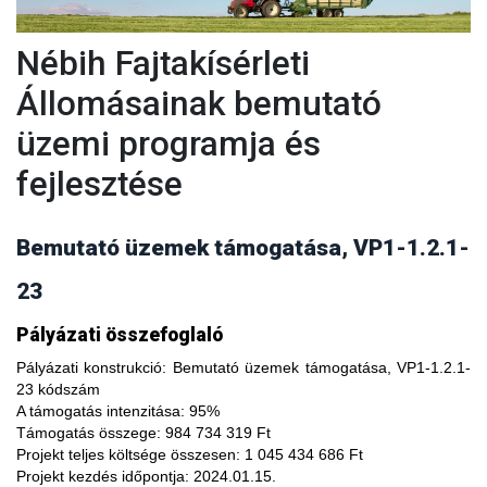
Nébih Fajtakísérleti
Állomásainak bemutató
üzemi programja és
fejlesztése
Bemutató üzemek támogatása, VP1-1.2.1-
23
A fajtakísérleti és fajtakitermesztési állomások
Pályázati összefoglaló
modernizálásával, olyan növényfajta kísérleteket lehet
végezni, melyekkel limitálhatóak a mezőgazdasági termesztés
Pályázati konstrukció:
Bemutató üzemek támogatása, VP1-1.2.1-
bizonytalanságából adódó negatív hatások, növelhető a
23 kódszám
termésbiztonság, valamint a növényi kórokozókkal, kártevőkkel
A támogatás intenzitása:
95%
szembeni ellenálló képesség. A fajtakísérlet során megszerzett
Támogatás összege:
984 734 319 Ft
tapasztalatok átadása az agrárgazdaság szereplői részére egy
Projekt teljes költsége összesen:
1 045 434 686 Ft
olyan, a hagyományostól eltérő jellegű tudás megszerzési
Projekt kezdés időpontja:
2024.01.15.