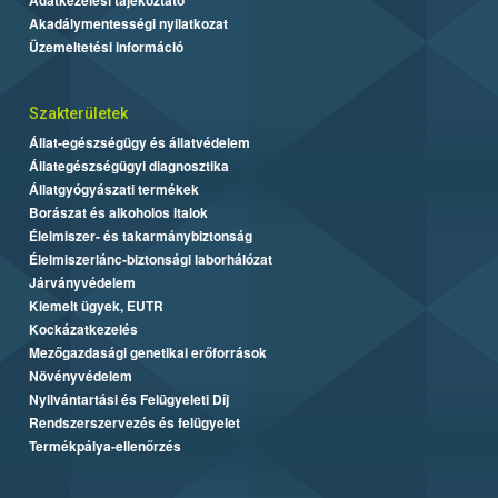
Akadálymentességi nyilatkozat
Üzemeltetési információ
Szakterületek
Állat-egészségügy és állatvédelem
Állategészségügyi diagnosztika
Állatgyógyászati termékek
Borászat és alkoholos italok
Élelmiszer- és takarmánybiztonság
Élelmiszerlánc-biztonsági laborhálózat
Járványvédelem
Kiemelt ügyek, EUTR
Kockázatkezelés
Mezőgazdasági genetikai erőforrások
Növényvédelem
Nyilvántartási és Felügyeleti Díj
Rendszerszervezés és felügyelet
Termékpálya-ellenőrzés