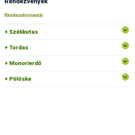
Rendezvények
Rendezvénynaptár
Székkutas
Tordas
Monorierdő
Pölöske