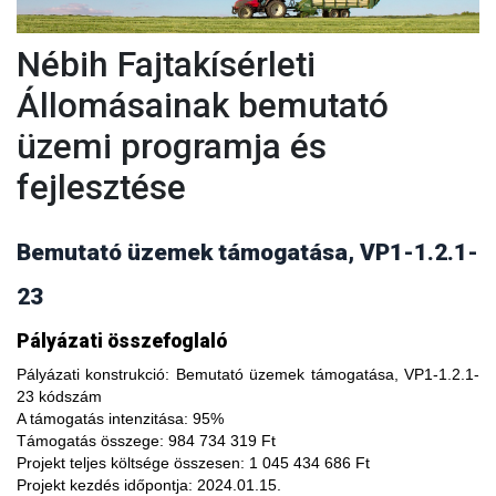
Nébih Fajtakísérleti
Állomásainak bemutató
üzemi programja és
fejlesztése
Bemutató üzemek támogatása, VP1-1.2.1-
23
A fajtakísérleti és fajtakitermesztési állomások
Pályázati összefoglaló
modernizálásával, olyan növényfajta kísérleteket lehet
végezni, melyekkel limitálhatóak a mezőgazdasági termesztés
Pályázati konstrukció:
Bemutató üzemek támogatása, VP1-1.2.1-
bizonytalanságából adódó negatív hatások, növelhető a
23 kódszám
termésbiztonság, valamint a növényi kórokozókkal, kártevőkkel
A támogatás intenzitása:
95%
szembeni ellenálló képesség. A fajtakísérlet során megszerzett
Támogatás összege:
984 734 319 Ft
tapasztalatok átadása az agrárgazdaság szereplői részére egy
Projekt teljes költsége összesen:
1 045 434 686 Ft
olyan, a hagyományostól eltérő jellegű tudás megszerzési
Projekt kezdés időpontja:
2024.01.15.