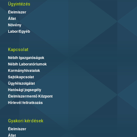
Ügyintézés
Élelmiszer
Állat
Növény
Labor/Egyéb
Kapcsolat
Nébih Igazgatóságok
Nébih Laboratóriumok
Kormányhivatalok
Sajtókapcsolat
Ügyfélszolgálat
Hatósági jogsegély
Élelmiszermentő Központ
Hírlevél feliratkozás
Gyakori kérdések
Élelmiszer
Állat