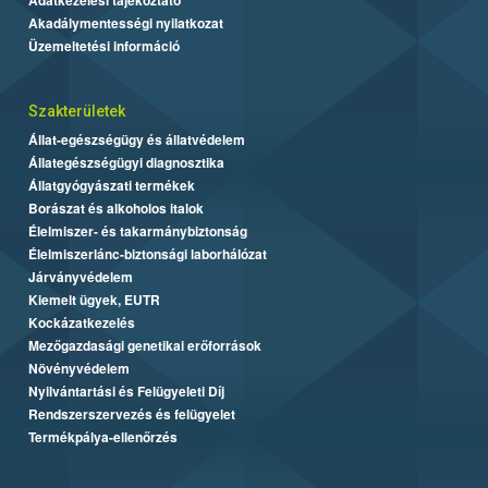
Akadálymentességi nyilatkozat
Üzemeltetési információ
Szakterületek
Állat-egészségügy és állatvédelem
Állategészségügyi diagnosztika
Állatgyógyászati termékek
Borászat és alkoholos italok
Élelmiszer- és takarmánybiztonság
Élelmiszerlánc-biztonsági laborhálózat
Járványvédelem
Kiemelt ügyek, EUTR
Kockázatkezelés
Mezőgazdasági genetikai erőforrások
Növényvédelem
Nyilvántartási és Felügyeleti Díj
Rendszerszervezés és felügyelet
Termékpálya-ellenőrzés