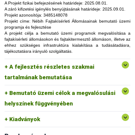
lehetőség, amelynek során a résztvevők elsősorban
A Projekt fizikai befejezésének határideje:
2025.08.01.
gyakorlatorientált ismeretanyaggal, tapasztalatokkal
A záró kifizetési igénylés benyújtásának határideje:
2025.09.01.
gazdagodhatnak, a fajtahasználaton túl, az aktuális termelési
Projekt azonosítója:
3485148078
eljárások és gazdaságszervezési minták alkalmazása
Projekt címe:
Nébih Fajtakísérleti Állomásainak bemutató üzemi
tekintetében. A gazdálkodók olyan innovatív ismereteket,
programja és fejlesztése
növénykultúrákat (fajtákat), környezetvédelmi megoldásokat
A projekt célja
a bemutató üzemi programok megvalósítása a
ismerhetnek meg, amelyek alkalmazása révén
fajtakísérleti állomásokon és fajtakitermesztő állomáson, illetve az
optimalizálhatják a termelést, csökkenthetik a szennyezőanyag
ehhez szükséges infrastruktúra kialakítása a tudásátadásra,
kibocsátást, valamint eredményesen alkalmazkodhatnak a
tájékoztatásra irányuló szolgáltatás.
fenntartható fejlődés feltételeihez.
A pályázat keretében 3 fajtakísérleti és 1 fajtakitermesztő
kertészeti (zöldség, gyümölcs) fajok, szántóföldi
A fejlesztés részletes szakmai
állomáson (Tordas, Pölöske, Székkutas, Monorierdő)
Tordas
és üvegházi termesztési körülmények, ökológiai
valósulna meg bemutató üzemi program.
gazdálkodásra alkalmas fajták vizsgálata
tartalmának bemutatása
Pölöske
kertészeti (gyümölcs) fajok
Bemutató üzemi célok a megvalósulási
Székkutas
szántóföldi fajok vizsgálata
Monorierdő
erdészeti fajok vizsgálata, fajtakitermesztés
helyszínek függvényében
Kiadványok