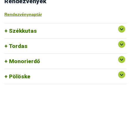
Rendezvények
Rendezvénynaptár
Székkutas
Tordas
Monorierdő
Pölöske