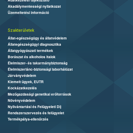
Akadálymentességi nyilatkozat
Üzemeltetési információ
Szakterületek
Állat-egészségügy és állatvédelem
Állategészségügyi diagnosztika
Állatgyógyászati termékek
Borászat és alkoholos italok
Élelmiszer- és takarmánybiztonság
Élelmiszerlánc-biztonsági laborhálózat
Járványvédelem
Kiemelt ügyek, EUTR
Kockázatkezelés
Mezőgazdasági genetikai erőforrások
Növényvédelem
Nyilvántartási és Felügyeleti Díj
Rendszerszervezés és felügyelet
Termékpálya-ellenőrzés