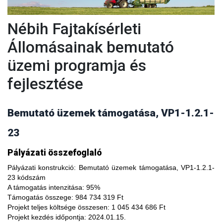
Nébih Fajtakísérleti
Állomásainak bemutató
üzemi programja és
fejlesztése
Bemutató üzemek támogatása, VP1-1.2.1-
23
A fajtakísérleti és fajtakitermesztési állomások
Pályázati összefoglaló
modernizálásával, olyan növényfajta kísérleteket lehet
végezni, melyekkel limitálhatóak a mezőgazdasági termesztés
Pályázati konstrukció:
Bemutató üzemek támogatása, VP1-1.2.1-
bizonytalanságából adódó negatív hatások, növelhető a
23 kódszám
termésbiztonság, valamint a növényi kórokozókkal, kártevőkkel
A támogatás intenzitása:
95%
szembeni ellenálló képesség. A fajtakísérlet során megszerzett
Támogatás összege:
984 734 319 Ft
tapasztalatok átadása az agrárgazdaság szereplői részére egy
Projekt teljes költsége összesen:
1 045 434 686 Ft
olyan, a hagyományostól eltérő jellegű tudás megszerzési
Projekt kezdés időpontja:
2024.01.15.