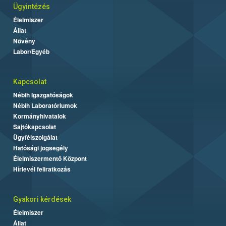
Ügyintézés
Élelmiszer
Állat
Növény
Labor/Egyéb
Kapcsolat
Nébih Igazgatóságok
Nébih Laboratóriumok
Kormányhivatalok
Sajtókapcsolat
Ügyfélszolgálat
Hatósági jogsegély
Élelmiszermentő Központ
Hírlevél feliratkozás
Gyakori kérdések
Élelmiszer
Állat