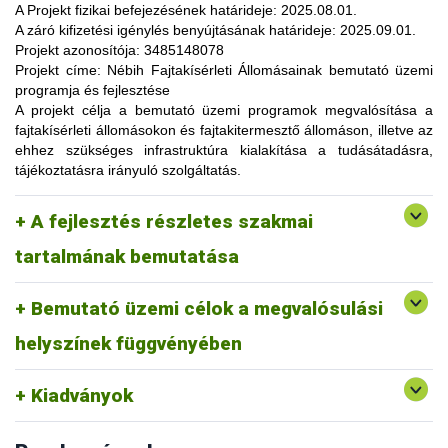
lehetőség, amelynek során a résztvevők elsősorban
A Projekt fizikai befejezésének határideje:
2025.08.01.
gyakorlatorientált ismeretanyaggal, tapasztalatokkal
A záró kifizetési igénylés benyújtásának határideje:
2025.09.01.
gazdagodhatnak, a fajtahasználaton túl, az aktuális termelési
Projekt azonosítója:
3485148078
eljárások és gazdaságszervezési minták alkalmazása
Projekt címe:
Nébih Fajtakísérleti Állomásainak bemutató üzemi
tekintetében. A gazdálkodók olyan innovatív ismereteket,
programja és fejlesztése
növénykultúrákat (fajtákat), környezetvédelmi megoldásokat
A projekt célja
a bemutató üzemi programok megvalósítása a
ismerhetnek meg, amelyek alkalmazása révén
fajtakísérleti állomásokon és fajtakitermesztő állomáson, illetve az
optimalizálhatják a termelést, csökkenthetik a szennyezőanyag
ehhez szükséges infrastruktúra kialakítása a tudásátadásra,
kibocsátást, valamint eredményesen alkalmazkodhatnak a
tájékoztatásra irányuló szolgáltatás.
fenntartható fejlődés feltételeihez.
A pályázat keretében 3 fajtakísérleti és 1 fajtakitermesztő
kertészeti (zöldség, gyümölcs) fajok, szántóföldi
A fejlesztés részletes szakmai
állomáson (Tordas, Pölöske, Székkutas, Monorierdő)
Tordas
és üvegházi termesztési körülmények, ökológiai
valósulna meg bemutató üzemi program.
gazdálkodásra alkalmas fajták vizsgálata
tartalmának bemutatása
Pölöske
kertészeti (gyümölcs) fajok
Bemutató üzemi célok a megvalósulási
Székkutas
szántóföldi fajok vizsgálata
Monorierdő
erdészeti fajok vizsgálata, fajtakitermesztés
helyszínek függvényében
Kiadványok