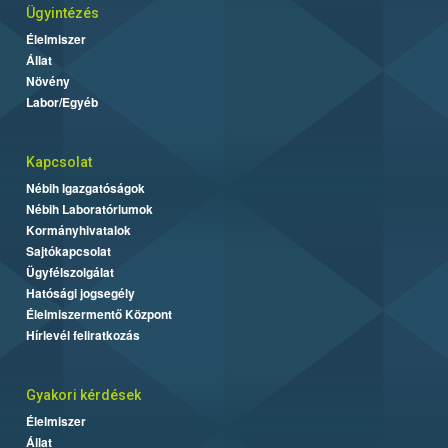
Ügyintézés
Élelmiszer
Állat
Növény
Labor/Egyéb
Kapcsolat
Nébih Igazgatóságok
Nébih Laboratóriumok
Kormányhivatalok
Sajtókapcsolat
Ügyfélszolgálat
Hatósági jogsegély
Élelmiszermentő Központ
Hírlevél feliratkozás
Gyakori kérdések
Élelmiszer
Állat