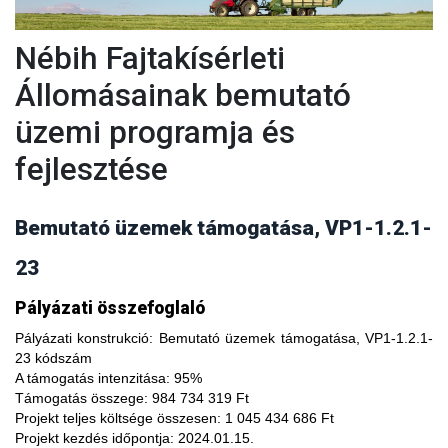
Nébih Fajtakísérleti
Állomásainak bemutató
üzemi programja és
fejlesztése
Bemutató üzemek támogatása, VP1-1.2.1-
23
A fajtakísérleti és fajtakitermesztési állomások
Pályázati összefoglaló
modernizálásával, olyan növényfajta kísérleteket lehet
végezni, melyekkel limitálhatóak a mezőgazdasági termesztés
Pályázati konstrukció:
Bemutató üzemek támogatása, VP1-1.2.1-
bizonytalanságából adódó negatív hatások, növelhető a
23 kódszám
termésbiztonság, valamint a növényi kórokozókkal, kártevőkkel
A támogatás intenzitása:
95%
szembeni ellenálló képesség. A fajtakísérlet során megszerzett
Támogatás összege:
984 734 319 Ft
tapasztalatok átadása az agrárgazdaság szereplői részére egy
Projekt teljes költsége összesen:
1 045 434 686 Ft
olyan, a hagyományostól eltérő jellegű tudás megszerzési
Projekt kezdés időpontja:
2024.01.15.