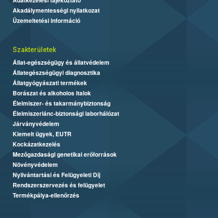
Akadálymentességi nyilatkozat
Üzemeltetési információ
Szakterületek
Állat-egészségügy és állatvédelem
Állategészségügyi diagnosztika
Állatgyógyászati termékek
Borászat és alkoholos italok
Élelmiszer- és takarmánybiztonság
Élelmiszerlánc-biztonsági laborhálózat
Járványvédelem
Kiemelt ügyek, EUTR
Kockázatkezelés
Mezőgazdasági genetikai erőforrások
Növényvédelem
Nyilvántartási és Felügyeleti Díj
Rendszerszervezés és felügyelet
Termékpálya-ellenőrzés