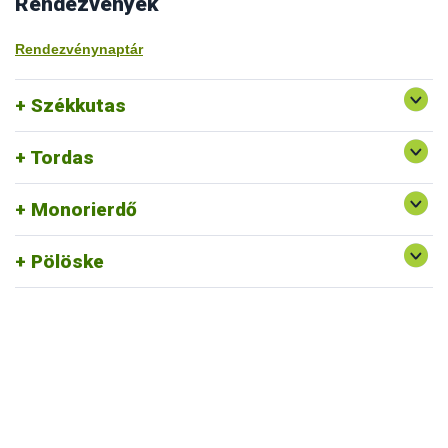
Rendezvények
Rendezvénynaptár
Székkutas
Tordas
Monorierdő
Pölöske