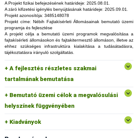
lehetőség, amelynek során a résztvevők elsősorban
A Projekt fizikai befejezésének határideje:
2025.08.01.
gyakorlatorientált ismeretanyaggal, tapasztalatokkal
A záró kifizetési igénylés benyújtásának határideje:
2025.09.01.
gazdagodhatnak, a fajtahasználaton túl, az aktuális termelési
Projekt azonosítója:
3485148078
eljárások és gazdaságszervezési minták alkalmazása
Projekt címe:
Nébih Fajtakísérleti Állomásainak bemutató üzemi
tekintetében. A gazdálkodók olyan innovatív ismereteket,
programja és fejlesztése
növénykultúrákat (fajtákat), környezetvédelmi megoldásokat
A projekt célja
a bemutató üzemi programok megvalósítása a
ismerhetnek meg, amelyek alkalmazása révén
fajtakísérleti állomásokon és fajtakitermesztő állomáson, illetve az
optimalizálhatják a termelést, csökkenthetik a szennyezőanyag
ehhez szükséges infrastruktúra kialakítása a tudásátadásra,
kibocsátást, valamint eredményesen alkalmazkodhatnak a
tájékoztatásra irányuló szolgáltatás.
fenntartható fejlődés feltételeihez.
A pályázat keretében 3 fajtakísérleti és 1 fajtakitermesztő
kertészeti (zöldség, gyümölcs) fajok, szántóföldi
A fejlesztés részletes szakmai
állomáson (Tordas, Pölöske, Székkutas, Monorierdő)
Tordas
és üvegházi termesztési körülmények, ökológiai
valósulna meg bemutató üzemi program.
gazdálkodásra alkalmas fajták vizsgálata
tartalmának bemutatása
Pölöske
kertészeti (gyümölcs) fajok
Bemutató üzemi célok a megvalósulási
Székkutas
szántóföldi fajok vizsgálata
Monorierdő
erdészeti fajok vizsgálata, fajtakitermesztés
helyszínek függvényében
Kiadványok