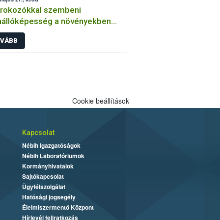
órokozókkal szembeni
nállóképesség a növényekben
an végzi a kórtani
VÁBB
sztenciavizsgálatokat a Nébih?
Cookie beállítások
Kapcsolat
Nébih Igazgatóságok
Nébih Laboratóriumok
Kormányhivatalok
Sajtókapcsolat
Ügyfélszolgálat
Hatósági jogsegély
Élelmiszermentő Központ
Hírlevél feliratkozás