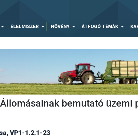
ÉLELMISZER
NÖVÉNY
ÁTFOGÓ TÉMÁK
KA
ti Állomásainak bemutató üzemi 
a, VP1-1.2.1-23