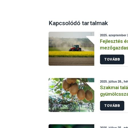
Kapcsolódó tartalmak
2025. szeptember 2
Fejlesztés é
mezőgazdasá
Sikeresen zá
TOVÁBB
üzemi projek
2025. július 28., hé
Szakmai talá
gyümölcsszap
TOVÁBB
2025. július 25., p