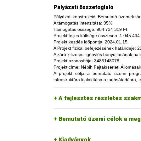
Pályázati összefoglaló
Pályázati konstrukció:
Bemutató üzemek tám
A támogatás intenzitása:
95%
Támogatás összege:
984 734 319 Ft
Projekt teljes költsége összesen:
1 045 434 
Projekt kezdés időpontja:
2024.01.15.
A fajtakísérleti és fajtakitermesztési á
A Projekt fizikai befejezésének határideje:
20
termesztés bizonytalanságából adódó neg
A záró kifizetési igénylés benyújtásának hatá
képesség. A fajtakísérlet során megszer
Projekt azonosítója:
3485148078
megszerzési lehetőség, amelynek során a
Projekt címe:
Nébih Fajtakísérleti Állomása
túl, az aktuális termelési eljárások és 
A projekt célja
a bemutató üzemi programo
(fajtákat), környezetvédelmi megoldások
infrastruktúra kialakítása a tudásátadásra, t
kibocsátást, valamint eredményesen alka
Tordas
kertészeti (zöldség, gyümö
A pályázat keretében 3 fajtakísérleti é
Pölöske
kertészeti (gyümölcs) fajo
A fejlesztés részletes szak
Székkutas
szántóföldi fajok vizsgálata
Monorierdő
erdészeti fajok vizsgálata, 
Bemutató üzemi célok a meg
Kiadványok