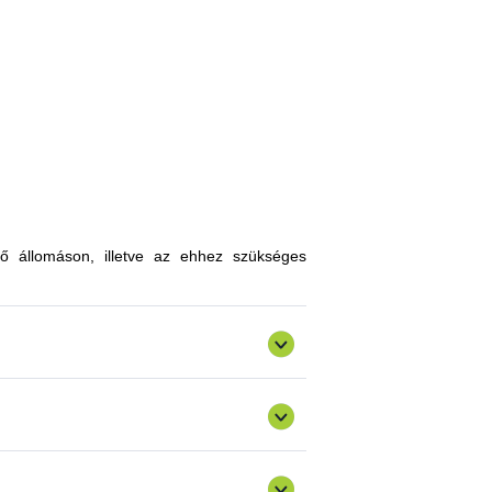
, melyekkel limitálhatóak a mezőgazdasági
zókkal, kártevőkkel szembeni ellenálló
n, a hagyományostól eltérő jellegű tudás
atokkal gazdagodhatnak, a fajtahasználaton
an innovatív ismereteket, növénykultúrákat
ő állomáson, illetve az ehhez szükséges
ermelést, csökkenthetik a szennyezőanyag
gazdálkodásra alkalmas fajták vizsgálata
ő) valósulna meg bemutató üzemi program.