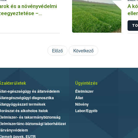
arok és a növényvédelmi
A k
eegyeztetése –
elle
 méhészet
Hogy
TO
rezi
Előző
Következő
Szakterületek
Ügyintézés
Állat-egészségügy és állatvédelem
Élelmiszer
Állategészségügyi diagnosztika
Állat
Állatgyógyászati termékek
Növény
Borászat és alkoholos italok
Labor/Egyéb
Élelmiszer- és takarmánybiztonság
Élelmiszerlánc-biztonsági laborhálózat
Járványvédelem
Kiemelt ügyek, EUTR