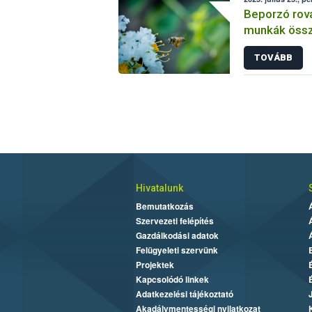
Beporzó rov
munkák össz
fókuszban a
TOVÁBB
Hivatalunk
Bemutatkozás
Szervezeti felépítés
Gazdálkodási adatok
Felügyeleti szervünk
Projektek
Kapcsolódó linkek
Adatkezelési tájékoztató
Akadálymentességi nyilatkozat