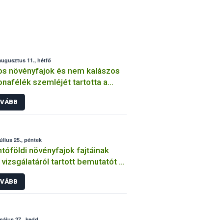
augusztus 11., hétfő
os növényfajok és nem kalászos
nafélék szemléjét tartotta a
ih
VÁBB
július 25., péntek
tóföldi növényfajok fajtáinak
vizsgálatáról tartott bemutatót a
ih
VÁBB
május 27., kedd