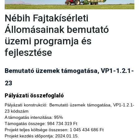
Nébih Fajtakísérleti
Állomásainak bemutató
üzemi programja és
fejlesztése
Bemutató üzemek támogatása, VP1-1.2.1-
23
A fajtakísérleti és fajtakitermesztési állomások
Pályázati összefoglaló
modernizálásával, olyan növényfajta kísérleteket lehet
végezni, melyekkel limitálhatóak a mezőgazdasági termesztés
Pályázati konstrukció:
Bemutató üzemek támogatása, VP1-1.2.1-
bizonytalanságából adódó negatív hatások, növelhető a
23 kódszám
termésbiztonság, valamint a növényi kórokozókkal, kártevőkkel
A támogatás intenzitása:
95%
szembeni ellenálló képesség. A fajtakísérlet során megszerzett
Támogatás összege:
984 734 319 Ft
tapasztalatok átadása az agrárgazdaság szereplői részére egy
Projekt teljes költsége összesen:
1 045 434 686 Ft
olyan, a hagyományostól eltérő jellegű tudás megszerzési
Projekt kezdés időpontja:
2024.01.15.