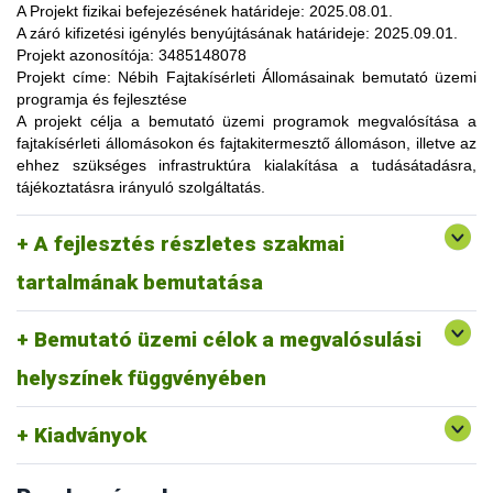
lehetőség, amelynek során a résztvevők elsősorban
A Projekt fizikai befejezésének határideje:
2025.08.01.
gyakorlatorientált ismeretanyaggal, tapasztalatokkal
A záró kifizetési igénylés benyújtásának határideje:
2025.09.01.
gazdagodhatnak, a fajtahasználaton túl, az aktuális termelési
Projekt azonosítója:
3485148078
eljárások és gazdaságszervezési minták alkalmazása
Projekt címe:
Nébih Fajtakísérleti Állomásainak bemutató üzemi
tekintetében. A gazdálkodók olyan innovatív ismereteket,
programja és fejlesztése
növénykultúrákat (fajtákat), környezetvédelmi megoldásokat
A projekt célja
a bemutató üzemi programok megvalósítása a
ismerhetnek meg, amelyek alkalmazása révén
fajtakísérleti állomásokon és fajtakitermesztő állomáson, illetve az
optimalizálhatják a termelést, csökkenthetik a szennyezőanyag
ehhez szükséges infrastruktúra kialakítása a tudásátadásra,
kibocsátást, valamint eredményesen alkalmazkodhatnak a
tájékoztatásra irányuló szolgáltatás.
fenntartható fejlődés feltételeihez.
A pályázat keretében 3 fajtakísérleti és 1 fajtakitermesztő
kertészeti (zöldség, gyümölcs) fajok, szántóföldi
A fejlesztés részletes szakmai
állomáson (Tordas, Pölöske, Székkutas, Monorierdő)
Tordas
és üvegházi termesztési körülmények, ökológiai
valósulna meg bemutató üzemi program.
gazdálkodásra alkalmas fajták vizsgálata
tartalmának bemutatása
Pölöske
kertészeti (gyümölcs) fajok
Bemutató üzemi célok a megvalósulási
Székkutas
szántóföldi fajok vizsgálata
Monorierdő
erdészeti fajok vizsgálata, fajtakitermesztés
helyszínek függvényében
Kiadványok