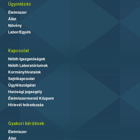
Ügyintézés
Élelmiszer
Állat
Növény
Labor/Egyéb
Kapcsolat
Nébih Igazgatóságok
Nébih Laboratóriumok
Kormányhivatalok
Sajtókapcsolat
Ügyfélszolgálat
Hatósági jogsegély
Élelmiszermentő Központ
Hírlevél feliratkozás
Gyakori kérdések
Élelmiszer
Állat