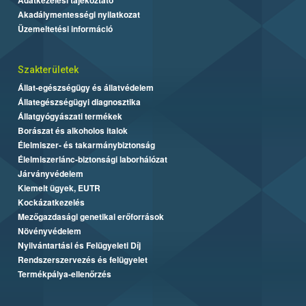
Akadálymentességi nyilatkozat
Üzemeltetési információ
Szakterületek
Állat-egészségügy és állatvédelem
Állategészségügyi diagnosztika
Állatgyógyászati termékek
Borászat és alkoholos italok
Élelmiszer- és takarmánybiztonság
Élelmiszerlánc-biztonsági laborhálózat
Járványvédelem
Kiemelt ügyek, EUTR
Kockázatkezelés
Mezőgazdasági genetikai erőforrások
Növényvédelem
Nyilvántartási és Felügyeleti Díj
Rendszerszervezés és felügyelet
Termékpálya-ellenőrzés