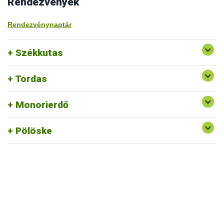
Rendezvények
Rendezvénynaptár
Székkutas
Tordas
Monorierdő
Pölöske