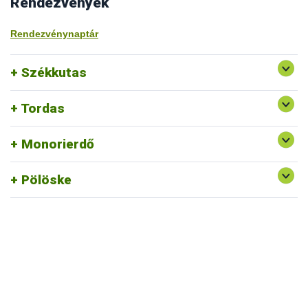
Rendezvények
Rendezvénynaptár
Székkutas
Tordas
Monorierdő
Pölöske