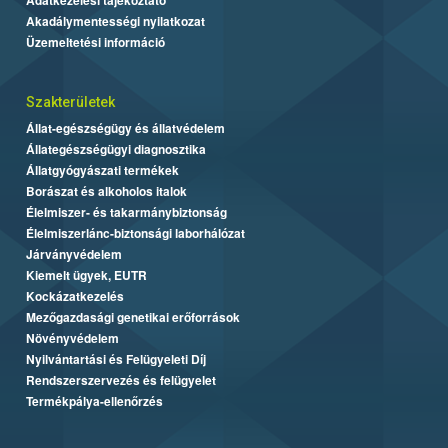
Akadálymentességi nyilatkozat
Üzemeltetési információ
Szakterületek
Állat-egészségügy és állatvédelem
Állategészségügyi diagnosztika
Állatgyógyászati termékek
Borászat és alkoholos italok
Élelmiszer- és takarmánybiztonság
Élelmiszerlánc-biztonsági laborhálózat
Járványvédelem
Kiemelt ügyek, EUTR
Kockázatkezelés
Mezőgazdasági genetikai erőforrások
Növényvédelem
Nyilvántartási és Felügyeleti Díj
Rendszerszervezés és felügyelet
Termékpálya-ellenőrzés