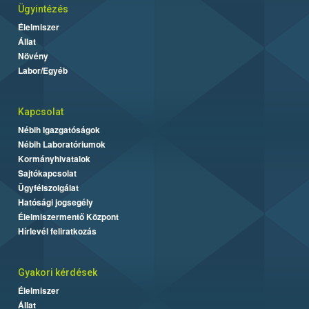
Ügyintézés
Élelmiszer
Állat
Növény
Labor/Egyéb
Kapcsolat
Nébih Igazgatóságok
Nébih Laboratóriumok
Kormányhivatalok
Sajtókapcsolat
Ügyfélszolgálat
Hatósági jogsegély
Élelmiszermentő Központ
Hírlevél feliratkozás
Gyakori kérdések
Élelmiszer
Állat