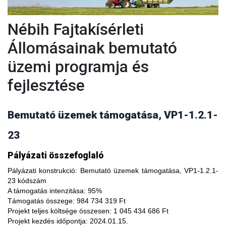
Nébih Fajtakísérleti
Állomásainak bemutató
üzemi programja és
fejlesztése
Bemutató üzemek támogatása, VP1-1.2.1-
23
A fajtakísérleti és fajtakitermesztési állomások
Pályázati összefoglaló
modernizálásával, olyan növényfajta kísérleteket lehet
végezni, melyekkel limitálhatóak a mezőgazdasági termesztés
Pályázati konstrukció:
Bemutató üzemek támogatása, VP1-1.2.1-
bizonytalanságából adódó negatív hatások, növelhető a
23 kódszám
termésbiztonság, valamint a növényi kórokozókkal, kártevőkkel
A támogatás intenzitása:
95%
szembeni ellenálló képesség. A fajtakísérlet során megszerzett
Támogatás összege:
984 734 319 Ft
tapasztalatok átadása az agrárgazdaság szereplői részére egy
Projekt teljes költsége összesen:
1 045 434 686 Ft
olyan, a hagyományostól eltérő jellegű tudás megszerzési
Projekt kezdés időpontja:
2024.01.15.