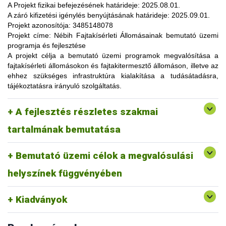
lehetőség, amelynek során a résztvevők elsősorban
A Projekt fizikai befejezésének határideje:
2025.08.01.
gyakorlatorientált ismeretanyaggal, tapasztalatokkal
A záró kifizetési igénylés benyújtásának határideje:
2025.09.01.
gazdagodhatnak, a fajtahasználaton túl, az aktuális termelési
Projekt azonosítója:
3485148078
eljárások és gazdaságszervezési minták alkalmazása
Projekt címe:
Nébih Fajtakísérleti Állomásainak bemutató üzemi
tekintetében. A gazdálkodók olyan innovatív ismereteket,
programja és fejlesztése
növénykultúrákat (fajtákat), környezetvédelmi megoldásokat
A projekt célja
a bemutató üzemi programok megvalósítása a
ismerhetnek meg, amelyek alkalmazása révén
fajtakísérleti állomásokon és fajtakitermesztő állomáson, illetve az
optimalizálhatják a termelést, csökkenthetik a szennyezőanyag
ehhez szükséges infrastruktúra kialakítása a tudásátadásra,
kibocsátást, valamint eredményesen alkalmazkodhatnak a
tájékoztatásra irányuló szolgáltatás.
fenntartható fejlődés feltételeihez.
A pályázat keretében 3 fajtakísérleti és 1 fajtakitermesztő
kertészeti (zöldség, gyümölcs) fajok, szántóföldi
A fejlesztés részletes szakmai
állomáson (Tordas, Pölöske, Székkutas, Monorierdő)
Tordas
és üvegházi termesztési körülmények, ökológiai
valósulna meg bemutató üzemi program.
gazdálkodásra alkalmas fajták vizsgálata
tartalmának bemutatása
Pölöske
kertészeti (gyümölcs) fajok
Bemutató üzemi célok a megvalósulási
Székkutas
szántóföldi fajok vizsgálata
Monorierdő
erdészeti fajok vizsgálata, fajtakitermesztés
helyszínek függvényében
Kiadványok