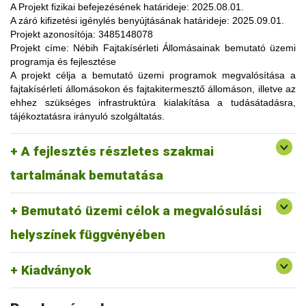
lehetőség, amelynek során a résztvevők elsősorban
A Projekt fizikai befejezésének határideje:
2025.08.01.
gyakorlatorientált ismeretanyaggal, tapasztalatokkal
A záró kifizetési igénylés benyújtásának határideje:
2025.09.01.
gazdagodhatnak, a fajtahasználaton túl, az aktuális termelési
Projekt azonosítója:
3485148078
eljárások és gazdaságszervezési minták alkalmazása
Projekt címe:
Nébih Fajtakísérleti Állomásainak bemutató üzemi
tekintetében. A gazdálkodók olyan innovatív ismereteket,
programja és fejlesztése
növénykultúrákat (fajtákat), környezetvédelmi megoldásokat
A projekt célja
a bemutató üzemi programok megvalósítása a
ismerhetnek meg, amelyek alkalmazása révén
fajtakísérleti állomásokon és fajtakitermesztő állomáson, illetve az
optimalizálhatják a termelést, csökkenthetik a szennyezőanyag
ehhez szükséges infrastruktúra kialakítása a tudásátadásra,
kibocsátást, valamint eredményesen alkalmazkodhatnak a
tájékoztatásra irányuló szolgáltatás.
fenntartható fejlődés feltételeihez.
A pályázat keretében 3 fajtakísérleti és 1 fajtakitermesztő
kertészeti (zöldség, gyümölcs) fajok, szántóföldi
A fejlesztés részletes szakmai
állomáson (Tordas, Pölöske, Székkutas, Monorierdő)
Tordas
és üvegházi termesztési körülmények, ökológiai
valósulna meg bemutató üzemi program.
gazdálkodásra alkalmas fajták vizsgálata
tartalmának bemutatása
Pölöske
kertészeti (gyümölcs) fajok
Bemutató üzemi célok a megvalósulási
Székkutas
szántóföldi fajok vizsgálata
Monorierdő
erdészeti fajok vizsgálata, fajtakitermesztés
helyszínek függvényében
Kiadványok