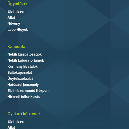
Ügyintézés
Élelmiszer
Állat
Növény
Labor/Egyéb
Kapcsolat
Nébih Igazgatóságok
Nébih Laboratóriumok
Kormányhivatalok
Sajtókapcsolat
Ügyfélszolgálat
Hatósági jogsegély
Élelmiszermentő Központ
Hírlevél feliratkozás
Gyakori kérdések
Élelmiszer
Állat