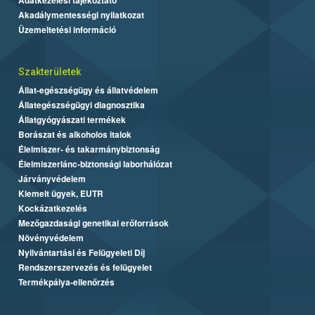
Akadálymentességi nyilatkozat
Üzemeltetési információ
Szakterületek
Állat-egészségügy és állatvédelem
Állategészségügyi diagnosztika
Állatgyógyászati termékek
Borászat és alkoholos italok
Élelmiszer- és takarmánybiztonság
Élelmiszerlánc-biztonsági laborhálózat
Járványvédelem
Kiemelt ügyek, EUTR
Kockázatkezelés
Mezőgazdasági genetikai erőforrások
Növényvédelem
Nyilvántartási és Felügyeleti Díj
Rendszerszervezés és felügyelet
Termékpálya-ellenőrzés