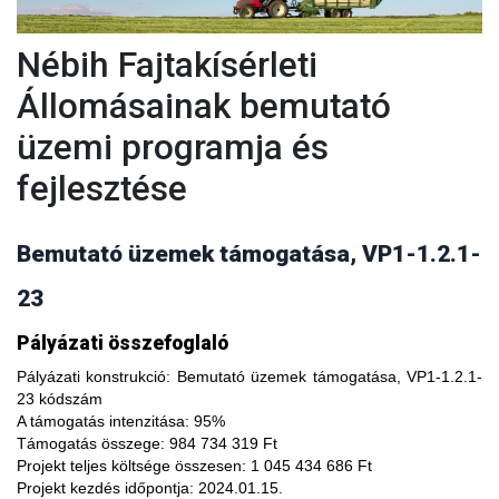
Nébih Fajtakísérleti
Állomásainak bemutató
üzemi programja és
fejlesztése
Bemutató üzemek támogatása, VP1-1.2.1-
23
A fajtakísérleti és fajtakitermesztési állomások
Pályázati összefoglaló
modernizálásával, olyan növényfajta kísérleteket lehet
végezni, melyekkel limitálhatóak a mezőgazdasági termesztés
Pályázati konstrukció:
Bemutató üzemek támogatása, VP1-1.2.1-
bizonytalanságából adódó negatív hatások, növelhető a
23 kódszám
termésbiztonság, valamint a növényi kórokozókkal, kártevőkkel
A támogatás intenzitása:
95%
szembeni ellenálló képesség. A fajtakísérlet során megszerzett
Támogatás összege:
984 734 319 Ft
tapasztalatok átadása az agrárgazdaság szereplői részére egy
Projekt teljes költsége összesen:
1 045 434 686 Ft
olyan, a hagyományostól eltérő jellegű tudás megszerzési
Projekt kezdés időpontja:
2024.01.15.