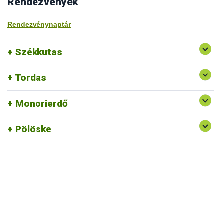
Rendezvények
Rendezvénynaptár
Székkutas
Tordas
Monorierdő
Pölöske