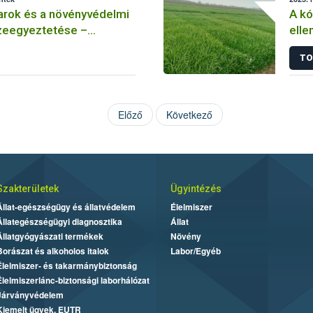
arok és a növényvédelmi
A k
eegyeztetése –
elle
 méhészet
Hogy
TO
rezi
Előző
Következő
Szakterületek
Ügyintézés
Állat-egészségügy és állatvédelem
Élelmiszer
Állategészségügyi diagnosztika
Állat
Állatgyógyászati termékek
Növény
Borászat és alkoholos italok
Labor/Egyéb
Élelmiszer- és takarmánybiztonság
Élelmiszerlánc-biztonsági laborhálózat
Járványvédelem
Kiemelt ügyek, EUTR