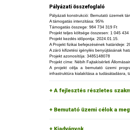
Pályázati összefoglaló
Pályázati konstrukció:
Bemutató üzemek tám
A támogatás intenzitása:
95%
Támogatás összege:
984 734 319 Ft
Projekt teljes költsége összesen:
1 045 434 
Projekt kezdés időpontja:
2024.01.15.
A fajtakísérleti és fajtakitermesztési á
A Projekt fizikai befejezésének határideje:
20
termesztés bizonytalanságából adódó neg
A záró kifizetési igénylés benyújtásának hatá
képesség. A fajtakísérlet során megszer
Projekt azonosítója:
3485148078
megszerzési lehetőség, amelynek során a
Projekt címe:
Nébih Fajtakísérleti Állomása
túl, az aktuális termelési eljárások és 
A projekt célja
a bemutató üzemi programo
(fajtákat), környezetvédelmi megoldások
infrastruktúra kialakítása a tudásátadásra, t
kibocsátást, valamint eredményesen alka
Tordas
kertészeti (zöldség, gyümö
A pályázat keretében 3 fajtakísérleti é
Pölöske
kertészeti (gyümölcs) fajo
A fejlesztés részletes szak
Székkutas
szántóföldi fajok vizsgálata
Monorierdő
erdészeti fajok vizsgálata, 
Bemutató üzemi célok a meg
Kiadványok