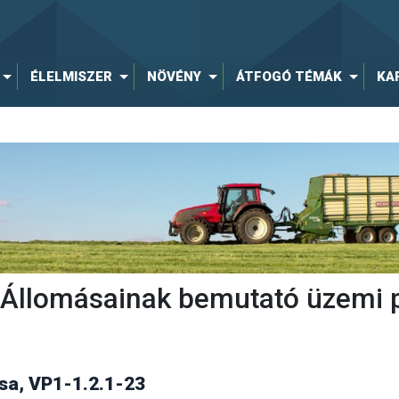
ÉLELMISZER
NÖVÉNY
ÁTFOGÓ TÉMÁK
KA
ti Állomásainak bemutató üzemi 
a, VP1-1.2.1-23