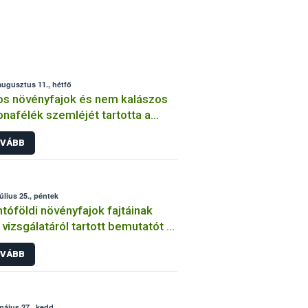
augusztus 11., hétfő
os növényfajok és nem kalászos
nafélék szemléjét tartotta a
ih
VÁBB
július 25., péntek
tóföldi növényfajok fajtáinak
vizsgálatáról tartott bemutatót a
ih
VÁBB
május 27., kedd