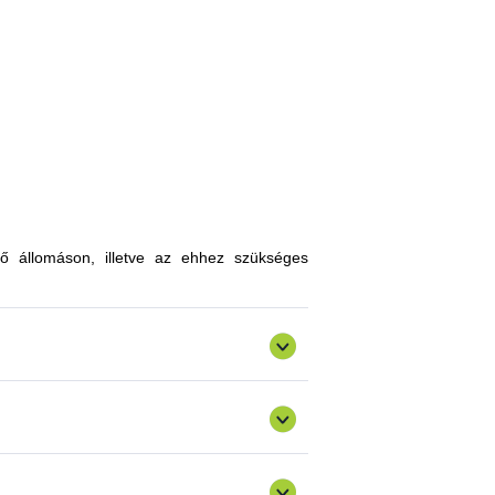
, melyekkel limitálhatóak a mezőgazdasági
zókkal, kártevőkkel szembeni ellenálló
n, a hagyományostól eltérő jellegű tudás
atokkal gazdagodhatnak, a fajtahasználaton
an innovatív ismereteket, növénykultúrákat
ő állomáson, illetve az ehhez szükséges
ermelést, csökkenthetik a szennyezőanyag
gazdálkodásra alkalmas fajták vizsgálata
ő) valósulna meg bemutató üzemi program.