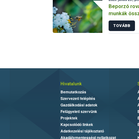
Beporzó rov
munkák össz
fókuszban a
TOVÁBB
Hivatalunk
Bemutatkozás
Szervezeti felépítés
Gazdálkodási adatok
Felügyeleti szervünk
Projektek
Kapcsolódó linkek
Adatkezelési tájékoztató
Akadálymentességi nyilatkozat