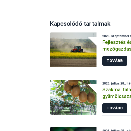
Kapcsolódó tartalmak
2025. szeptember 2
Fejlesztés é
mezőgazdasá
Sikeresen zá
TOVÁBB
üzemi projek
2025. július 28., hé
Szakmai talá
gyümölcsszap
TOVÁBB
2025. július 25., p