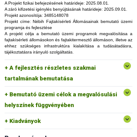
lehetőség, amelynek során a résztvevők elsősorban
A Projekt fizikai befejezésének határideje:
2025.08.01.
gyakorlatorientált ismeretanyaggal, tapasztalatokkal
A záró kifizetési igénylés benyújtásának határideje:
2025.09.01.
gazdagodhatnak, a fajtahasználaton túl, az aktuális termelési
Projekt azonosítója:
3485148078
eljárások és gazdaságszervezési minták alkalmazása
Projekt címe:
Nébih Fajtakísérleti Állomásainak bemutató üzemi
tekintetében. A gazdálkodók olyan innovatív ismereteket,
programja és fejlesztése
növénykultúrákat (fajtákat), környezetvédelmi megoldásokat
A projekt célja
a bemutató üzemi programok megvalósítása a
ismerhetnek meg, amelyek alkalmazása révén
fajtakísérleti állomásokon és fajtakitermesztő állomáson, illetve az
optimalizálhatják a termelést, csökkenthetik a szennyezőanyag
ehhez szükséges infrastruktúra kialakítása a tudásátadásra,
kibocsátást, valamint eredményesen alkalmazkodhatnak a
tájékoztatásra irányuló szolgáltatás.
fenntartható fejlődés feltételeihez.
A pályázat keretében 3 fajtakísérleti és 1 fajtakitermesztő
kertészeti (zöldség, gyümölcs) fajok, szántóföldi
A fejlesztés részletes szakmai
állomáson (Tordas, Pölöske, Székkutas, Monorierdő)
Tordas
és üvegházi termesztési körülmények, ökológiai
valósulna meg bemutató üzemi program.
gazdálkodásra alkalmas fajták vizsgálata
tartalmának bemutatása
Pölöske
kertészeti (gyümölcs) fajok
Bemutató üzemi célok a megvalósulási
Székkutas
szántóföldi fajok vizsgálata
Monorierdő
erdészeti fajok vizsgálata, fajtakitermesztés
helyszínek függvényében
Kiadványok