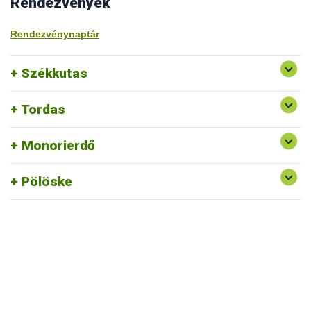
Rendezvények
Rendezvénynaptár
Székkutas
Tordas
Monorierdő
Pölöske