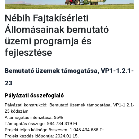
Nébih Fajtakísérleti
Állomásainak bemutató
üzemi programja és
fejlesztése
Bemutató üzemek támogatása, VP1-1.2.1-
23
A fajtakísérleti és fajtakitermesztési állomások
Pályázati összefoglaló
modernizálásával, olyan növényfajta kísérleteket lehet
végezni, melyekkel limitálhatóak a mezőgazdasági termesztés
Pályázati konstrukció:
Bemutató üzemek támogatása, VP1-1.2.1-
bizonytalanságából adódó negatív hatások, növelhető a
23 kódszám
termésbiztonság, valamint a növényi kórokozókkal, kártevőkkel
A támogatás intenzitása:
95%
szembeni ellenálló képesség. A fajtakísérlet során megszerzett
Támogatás összege:
984 734 319 Ft
tapasztalatok átadása az agrárgazdaság szereplői részére egy
Projekt teljes költsége összesen:
1 045 434 686 Ft
olyan, a hagyományostól eltérő jellegű tudás megszerzési
Projekt kezdés időpontja:
2024.01.15.