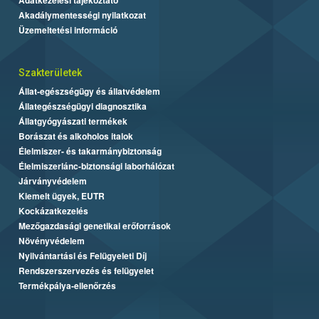
Akadálymentességi nyilatkozat
Üzemeltetési információ
Szakterületek
Állat-egészségügy és állatvédelem
Állategészségügyi diagnosztika
Állatgyógyászati termékek
Borászat és alkoholos italok
Élelmiszer- és takarmánybiztonság
Élelmiszerlánc-biztonsági laborhálózat
Járványvédelem
Kiemelt ügyek, EUTR
Kockázatkezelés
Mezőgazdasági genetikai erőforrások
Növényvédelem
Nyilvántartási és Felügyeleti Díj
Rendszerszervezés és felügyelet
Termékpálya-ellenőrzés