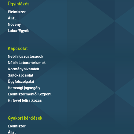
Ügyintézés
Élelmiszer
Állat
Növény
Labor/Egyéb
Kapcsolat
Nébih Igazgatóságok
Nébih Laboratóriumok
Kormányhivatalok
Sajtókapcsolat
Ügyfélszolgálat
Hatósági jogsegély
Élelmiszermentő Központ
Hírlevél feliratkozás
Gyakori kérdések
Élelmiszer
Állat