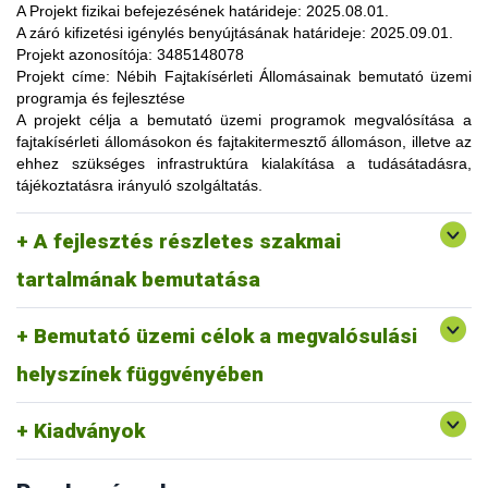
lehetőség, amelynek során a résztvevők elsősorban
A Projekt fizikai befejezésének határideje:
2025.08.01.
gyakorlatorientált ismeretanyaggal, tapasztalatokkal
A záró kifizetési igénylés benyújtásának határideje:
2025.09.01.
gazdagodhatnak, a fajtahasználaton túl, az aktuális termelési
Projekt azonosítója:
3485148078
eljárások és gazdaságszervezési minták alkalmazása
Projekt címe:
Nébih Fajtakísérleti Állomásainak bemutató üzemi
tekintetében. A gazdálkodók olyan innovatív ismereteket,
programja és fejlesztése
növénykultúrákat (fajtákat), környezetvédelmi megoldásokat
A projekt célja
a bemutató üzemi programok megvalósítása a
ismerhetnek meg, amelyek alkalmazása révén
fajtakísérleti állomásokon és fajtakitermesztő állomáson, illetve az
optimalizálhatják a termelést, csökkenthetik a szennyezőanyag
ehhez szükséges infrastruktúra kialakítása a tudásátadásra,
kibocsátást, valamint eredményesen alkalmazkodhatnak a
tájékoztatásra irányuló szolgáltatás.
fenntartható fejlődés feltételeihez.
A pályázat keretében 3 fajtakísérleti és 1 fajtakitermesztő
kertészeti (zöldség, gyümölcs) fajok, szántóföldi
A fejlesztés részletes szakmai
állomáson (Tordas, Pölöske, Székkutas, Monorierdő)
Tordas
és üvegházi termesztési körülmények, ökológiai
valósulna meg bemutató üzemi program.
gazdálkodásra alkalmas fajták vizsgálata
tartalmának bemutatása
Pölöske
kertészeti (gyümölcs) fajok
Bemutató üzemi célok a megvalósulási
Székkutas
szántóföldi fajok vizsgálata
Monorierdő
erdészeti fajok vizsgálata, fajtakitermesztés
helyszínek függvényében
Kiadványok