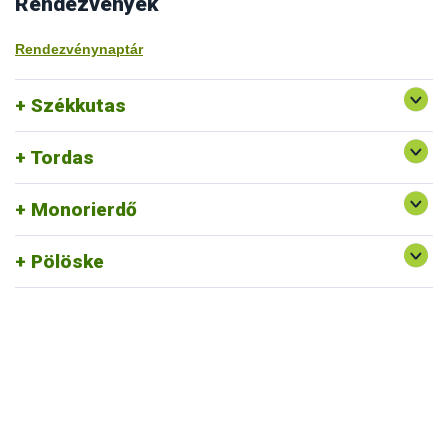
Rendezvények
Rendezvénynaptár
Székkutas
Tordas
Monorierdő
Pölöske