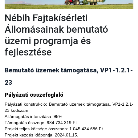
Nébih Fajtakísérleti
Állomásainak bemutató
üzemi programja és
fejlesztése
Bemutató üzemek támogatása, VP1-1.2.1-
23
A fajtakísérleti és fajtakitermesztési állomások
Pályázati összefoglaló
modernizálásával, olyan növényfajta kísérleteket lehet
végezni, melyekkel limitálhatóak a mezőgazdasági termesztés
Pályázati konstrukció:
Bemutató üzemek támogatása, VP1-1.2.1-
bizonytalanságából adódó negatív hatások, növelhető a
23 kódszám
termésbiztonság, valamint a növényi kórokozókkal, kártevőkkel
A támogatás intenzitása:
95%
szembeni ellenálló képesség. A fajtakísérlet során megszerzett
Támogatás összege:
984 734 319 Ft
tapasztalatok átadása az agrárgazdaság szereplői részére egy
Projekt teljes költsége összesen:
1 045 434 686 Ft
olyan, a hagyományostól eltérő jellegű tudás megszerzési
Projekt kezdés időpontja:
2024.01.15.