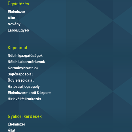
Ügyintézés
Élelmiszer
Állat
Növény
Labor/Egyéb
Kapcsolat
Nébih Igazgatóságok
Nébih Laboratóriumok
Kormányhivatalok
Sajtókapcsolat
Ügyfélszolgálat
Hatósági jogsegély
Élelmiszermentő Központ
Hírlevél feliratkozás
Gyakori kérdések
Élelmiszer
Állat