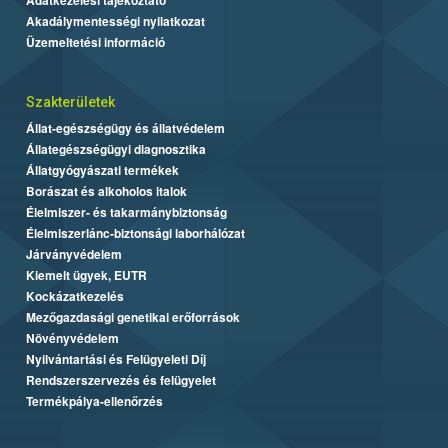
Akadálymentességi nyilatkozat
Üzemeltetési információ
Szakterületek
Állat-egészségügy és állatvédelem
Állategészségügyi diagnosztika
Állatgyógyászati termékek
Borászat és alkoholos italok
Élelmiszer- és takarmánybiztonság
Élelmiszerlánc-biztonsági laborhálózat
Járványvédelem
Kiemelt ügyek, EUTR
Kockázatkezelés
Mezőgazdasági genetikai erőforrások
Növényvédelem
Nyilvántartási és Felügyeleti Díj
Rendszerszervezés és felügyelet
Termékpálya-ellenőrzés