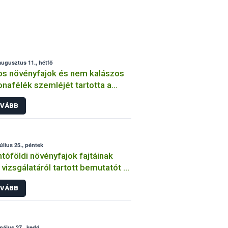
augusztus 11., hétfő
os növényfajok és nem kalászos
nafélék szemléjét tartotta a
ih
VÁBB
július 25., péntek
tóföldi növényfajok fajtáinak
vizsgálatáról tartott bemutatót a
ih
VÁBB
május 27., kedd