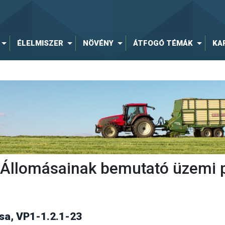
ÉLELMISZER
NÖVÉNY
ÁTFOGÓ TÉMÁK
KA
ti Állomásainak bemutató üzemi 
a, VP1-1.2.1-23