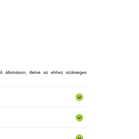
, melyekkel limitálhatóak a mezőgazdasági
zókkal, kártevőkkel szembeni ellenálló
n, a hagyományostól eltérő jellegű tudás
atokkal gazdagodhatnak, a fajtahasználaton
an innovatív ismereteket, növénykultúrákat
ő állomáson, illetve az ehhez szükséges
ermelést, csökkenthetik a szennyezőanyag
gazdálkodásra alkalmas fajták vizsgálata
ő) valósulna meg bemutató üzemi program.