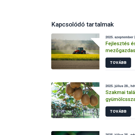
Kapcsolódó tartalmak
2025. szeptember 2
Fejlesztés é
mezőgazdasá
Sikeresen zá
TOVÁBB
üzemi projek
2025. július 28., hé
Szakmai talá
gyümölcsszap
TOVÁBB
2025. július 25., p