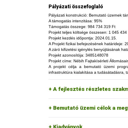
Pályázati összefoglaló
Pályázati konstrukció:
Bemutató üzemek tám
A támogatás intenzitása:
95%
Támogatás összege:
984 734 319 Ft
Projekt teljes költsége összesen:
1 045 434 
Projekt kezdés időpontja:
2024.01.15.
A fajtakísérleti és fajtakitermesztési á
A Projekt fizikai befejezésének határideje:
20
termesztés bizonytalanságából adódó neg
A záró kifizetési igénylés benyújtásának hatá
képesség. A fajtakísérlet során megszer
Projekt azonosítója:
3485148078
megszerzési lehetőség, amelynek során a
Projekt címe:
Nébih Fajtakísérleti Állomása
túl, az aktuális termelési eljárások és 
A projekt célja
a bemutató üzemi programo
(fajtákat), környezetvédelmi megoldások
infrastruktúra kialakítása a tudásátadásra, t
kibocsátást, valamint eredményesen alka
Tordas
kertészeti (zöldség, gyümö
A pályázat keretében 3 fajtakísérleti é
Pölöske
kertészeti (gyümölcs) fajo
A fejlesztés részletes szak
Székkutas
szántóföldi fajok vizsgálata
Monorierdő
erdészeti fajok vizsgálata, 
Bemutató üzemi célok a meg
Kiadványok