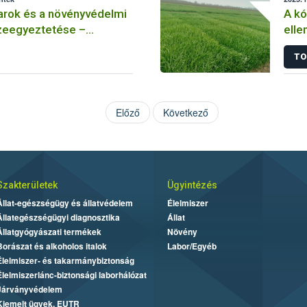
arok és a növényvédelmi
A k
eegyeztetése –
elle
 méhészet
Hogy
TO
rezi
Előző
Következő
Szakterületek
Ügyintézés
Állat-egészségügy és állatvédelem
Élelmiszer
Állategészségügyi diagnosztika
Állat
Állatgyógyászati termékek
Növény
Borászat és alkoholos italok
Labor/Egyéb
Élelmiszer- és takarmánybiztonság
Élelmiszerlánc-biztonsági laborhálózat
Járványvédelem
Kiemelt ügyek, EUTR