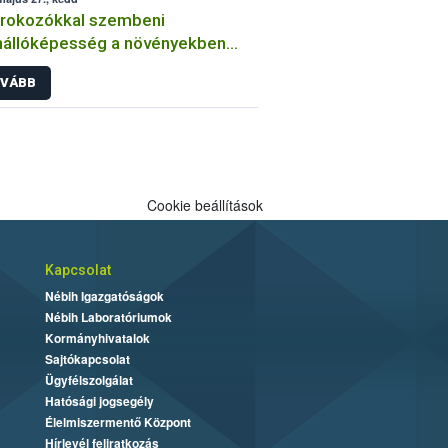
órokozókkal szembeni
nállóképesség a növényekben
an végzi a kórtani
VÁBB
sztenciavizsgálatokat a Nébih?
Cookie beállítások
Kapcsolat
Nébih Igazgatóságok
Nébih Laboratóriumok
Kormányhivatalok
Sajtókapcsolat
Ügyfélszolgálat
Hatósági jogsegély
Élelmiszermentő Központ
Hírlevél feliratkozás