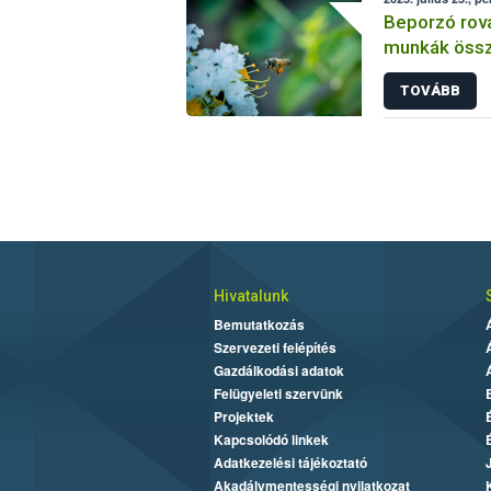
Beporzó rov
munkák össz
fókuszban a
TOVÁBB
Hivatalunk
Bemutatkozás
Szervezeti felépítés
Gazdálkodási adatok
Felügyeleti szervünk
Projektek
Kapcsolódó linkek
Adatkezelési tájékoztató
Akadálymentességi nyilatkozat