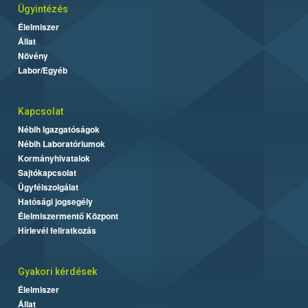
Ügyintézés
Élelmiszer
Állat
Növény
Labor/Egyéb
Kapcsolat
Nébih Igazgatóságok
Nébih Laboratóriumok
Kormányhivatalok
Sajtókapcsolat
Ügyfélszolgálat
Hatósági jogsegély
Élelmiszermentő Központ
Hírlevél feliratkozás
Gyakori kérdések
Élelmiszer
Állat