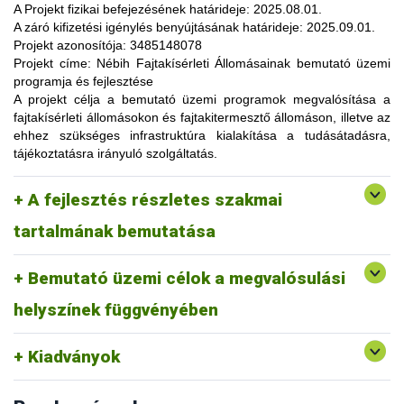
lehetőség, amelynek során a résztvevők elsősorban
A Projekt fizikai befejezésének határideje:
2025.08.01.
gyakorlatorientált ismeretanyaggal, tapasztalatokkal
A záró kifizetési igénylés benyújtásának határideje:
2025.09.01.
gazdagodhatnak, a fajtahasználaton túl, az aktuális termelési
Projekt azonosítója:
3485148078
eljárások és gazdaságszervezési minták alkalmazása
Projekt címe:
Nébih Fajtakísérleti Állomásainak bemutató üzemi
tekintetében. A gazdálkodók olyan innovatív ismereteket,
programja és fejlesztése
növénykultúrákat (fajtákat), környezetvédelmi megoldásokat
A projekt célja
a bemutató üzemi programok megvalósítása a
ismerhetnek meg, amelyek alkalmazása révén
fajtakísérleti állomásokon és fajtakitermesztő állomáson, illetve az
optimalizálhatják a termelést, csökkenthetik a szennyezőanyag
ehhez szükséges infrastruktúra kialakítása a tudásátadásra,
kibocsátást, valamint eredményesen alkalmazkodhatnak a
tájékoztatásra irányuló szolgáltatás.
fenntartható fejlődés feltételeihez.
A pályázat keretében 3 fajtakísérleti és 1 fajtakitermesztő
kertészeti (zöldség, gyümölcs) fajok, szántóföldi
A fejlesztés részletes szakmai
állomáson (Tordas, Pölöske, Székkutas, Monorierdő)
Tordas
és üvegházi termesztési körülmények, ökológiai
valósulna meg bemutató üzemi program.
gazdálkodásra alkalmas fajták vizsgálata
tartalmának bemutatása
Pölöske
kertészeti (gyümölcs) fajok
Bemutató üzemi célok a megvalósulási
Székkutas
szántóföldi fajok vizsgálata
Monorierdő
erdészeti fajok vizsgálata, fajtakitermesztés
helyszínek függvényében
Kiadványok