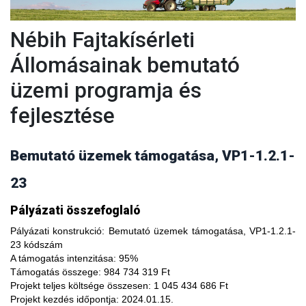
Nébih Fajtakísérleti
Állomásainak bemutató
üzemi programja és
fejlesztése
Bemutató üzemek támogatása, VP1-1.2.1-
23
A fajtakísérleti és fajtakitermesztési állomások
Pályázati összefoglaló
modernizálásával, olyan növényfajta kísérleteket lehet
végezni, melyekkel limitálhatóak a mezőgazdasági termesztés
Pályázati konstrukció:
Bemutató üzemek támogatása, VP1-1.2.1-
bizonytalanságából adódó negatív hatások, növelhető a
23 kódszám
termésbiztonság, valamint a növényi kórokozókkal, kártevőkkel
A támogatás intenzitása:
95%
szembeni ellenálló képesség. A fajtakísérlet során megszerzett
Támogatás összege:
984 734 319 Ft
tapasztalatok átadása az agrárgazdaság szereplői részére egy
Projekt teljes költsége összesen:
1 045 434 686 Ft
olyan, a hagyományostól eltérő jellegű tudás megszerzési
Projekt kezdés időpontja:
2024.01.15.