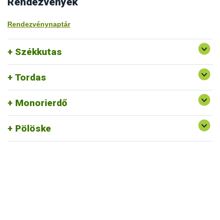
Rendezvények
Rendezvénynaptár
Székkutas
Tordas
Monorierdő
Pölöske