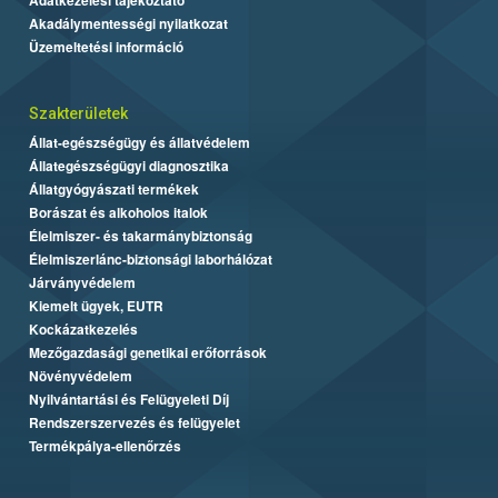
Akadálymentességi nyilatkozat
Üzemeltetési információ
Szakterületek
Állat-egészségügy és állatvédelem
Állategészségügyi diagnosztika
Állatgyógyászati termékek
Borászat és alkoholos italok
Élelmiszer- és takarmánybiztonság
Élelmiszerlánc-biztonsági laborhálózat
Járványvédelem
Kiemelt ügyek, EUTR
Kockázatkezelés
Mezőgazdasági genetikai erőforrások
Növényvédelem
Nyilvántartási és Felügyeleti Díj
Rendszerszervezés és felügyelet
Termékpálya-ellenőrzés