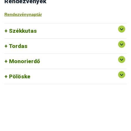
Rendezvények
Rendezvénynaptár
Székkutas
Tordas
Monorierdő
Pölöske