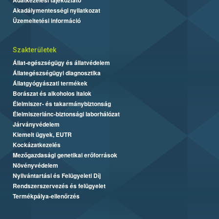
Akadálymentességi nyilatkozat
Üzemeltetési információ
Szakterületek
Állat-egészségügy és állatvédelem
Állategészségügyi diagnosztika
Állatgyógyászati termékek
Borászat és alkoholos italok
Élelmiszer- és takarmánybiztonság
Élelmiszerlánc-biztonsági laborhálózat
Járványvédelem
Kiemelt ügyek, EUTR
Kockázatkezelés
Mezőgazdasági genetikai erőforrások
Növényvédelem
Nyilvántartási és Felügyeleti Díj
Rendszerszervezés és felügyelet
Termékpálya-ellenőrzés