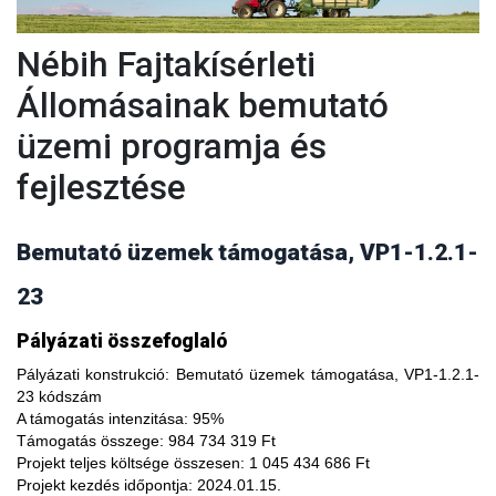
Nébih Fajtakísérleti
Állomásainak bemutató
üzemi programja és
fejlesztése
Bemutató üzemek támogatása, VP1-1.2.1-
23
A fajtakísérleti és fajtakitermesztési állomások
Pályázati összefoglaló
modernizálásával, olyan növényfajta kísérleteket lehet
végezni, melyekkel limitálhatóak a mezőgazdasági termesztés
Pályázati konstrukció:
Bemutató üzemek támogatása, VP1-1.2.1-
bizonytalanságából adódó negatív hatások, növelhető a
23 kódszám
termésbiztonság, valamint a növényi kórokozókkal, kártevőkkel
A támogatás intenzitása:
95%
szembeni ellenálló képesség. A fajtakísérlet során megszerzett
Támogatás összege:
984 734 319 Ft
tapasztalatok átadása az agrárgazdaság szereplői részére egy
Projekt teljes költsége összesen:
1 045 434 686 Ft
olyan, a hagyományostól eltérő jellegű tudás megszerzési
Projekt kezdés időpontja:
2024.01.15.