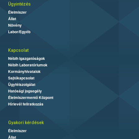
Ügyintézés
Élelmiszer
Állat
Növény
Labor/Egyéb
Kapcsolat
Nébih Igazgatóságok
Nébih Laboratóriumok
Kormányhivatalok
Sajtókapcsolat
Ügyfélszolgálat
Hatósági jogsegély
Élelmiszermentő Központ
Hírlevél feliratkozás
Gyakori kérdések
Élelmiszer
Állat