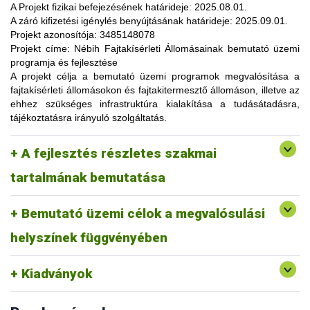
lehetőség, amelynek során a résztvevők elsősorban
A Projekt fizikai befejezésének határideje:
2025.08.01.
gyakorlatorientált ismeretanyaggal, tapasztalatokkal
A záró kifizetési igénylés benyújtásának határideje:
2025.09.01.
gazdagodhatnak, a fajtahasználaton túl, az aktuális termelési
Projekt azonosítója:
3485148078
eljárások és gazdaságszervezési minták alkalmazása
Projekt címe:
Nébih Fajtakísérleti Állomásainak bemutató üzemi
tekintetében. A gazdálkodók olyan innovatív ismereteket,
programja és fejlesztése
növénykultúrákat (fajtákat), környezetvédelmi megoldásokat
A projekt célja
a bemutató üzemi programok megvalósítása a
ismerhetnek meg, amelyek alkalmazása révén
fajtakísérleti állomásokon és fajtakitermesztő állomáson, illetve az
optimalizálhatják a termelést, csökkenthetik a szennyezőanyag
ehhez szükséges infrastruktúra kialakítása a tudásátadásra,
kibocsátást, valamint eredményesen alkalmazkodhatnak a
tájékoztatásra irányuló szolgáltatás.
fenntartható fejlődés feltételeihez.
A pályázat keretében 3 fajtakísérleti és 1 fajtakitermesztő
kertészeti (zöldség, gyümölcs) fajok, szántóföldi
A fejlesztés részletes szakmai
állomáson (Tordas, Pölöske, Székkutas, Monorierdő)
Tordas
és üvegházi termesztési körülmények, ökológiai
valósulna meg bemutató üzemi program.
gazdálkodásra alkalmas fajták vizsgálata
tartalmának bemutatása
Pölöske
kertészeti (gyümölcs) fajok
Bemutató üzemi célok a megvalósulási
Székkutas
szántóföldi fajok vizsgálata
Monorierdő
erdészeti fajok vizsgálata, fajtakitermesztés
helyszínek függvényében
Kiadványok