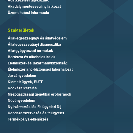
Akadálymentességi nyilatkozat
Üzemeltetési információ
Szakterületek
Állat-egészségügy és állatvédelem
Állategészségügyi diagnosztika
Állatgyógyászati termékek
Borászat és alkoholos italok
Élelmiszer- és takarmánybiztonság
Élelmiszerlánc-biztonsági laborhálózat
Járványvédelem
Kiemelt ügyek, EUTR
Kockázatkezelés
Mezőgazdasági genetikai erőforrások
Növényvédelem
Nyilvántartási és Felügyeleti Díj
Rendszerszervezés és felügyelet
Termékpálya-ellenőrzés