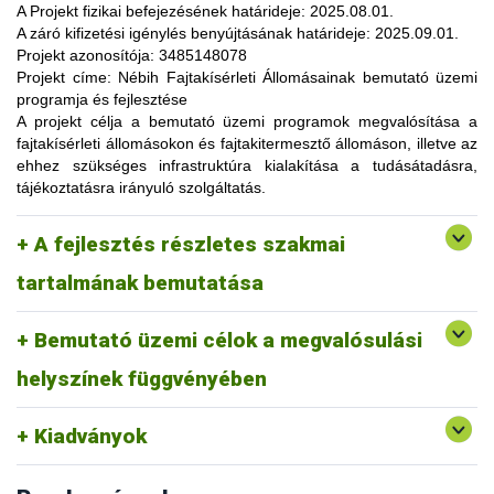
lehetőség, amelynek során a résztvevők elsősorban
A Projekt fizikai befejezésének határideje:
2025.08.01.
gyakorlatorientált ismeretanyaggal, tapasztalatokkal
A záró kifizetési igénylés benyújtásának határideje:
2025.09.01.
gazdagodhatnak, a fajtahasználaton túl, az aktuális termelési
Projekt azonosítója:
3485148078
eljárások és gazdaságszervezési minták alkalmazása
Projekt címe:
Nébih Fajtakísérleti Állomásainak bemutató üzemi
tekintetében. A gazdálkodók olyan innovatív ismereteket,
programja és fejlesztése
növénykultúrákat (fajtákat), környezetvédelmi megoldásokat
A projekt célja
a bemutató üzemi programok megvalósítása a
ismerhetnek meg, amelyek alkalmazása révén
fajtakísérleti állomásokon és fajtakitermesztő állomáson, illetve az
optimalizálhatják a termelést, csökkenthetik a szennyezőanyag
ehhez szükséges infrastruktúra kialakítása a tudásátadásra,
kibocsátást, valamint eredményesen alkalmazkodhatnak a
tájékoztatásra irányuló szolgáltatás.
fenntartható fejlődés feltételeihez.
A pályázat keretében 3 fajtakísérleti és 1 fajtakitermesztő
kertészeti (zöldség, gyümölcs) fajok, szántóföldi
A fejlesztés részletes szakmai
állomáson (Tordas, Pölöske, Székkutas, Monorierdő)
Tordas
és üvegházi termesztési körülmények, ökológiai
valósulna meg bemutató üzemi program.
gazdálkodásra alkalmas fajták vizsgálata
tartalmának bemutatása
Pölöske
kertészeti (gyümölcs) fajok
Bemutató üzemi célok a megvalósulási
Székkutas
szántóföldi fajok vizsgálata
Monorierdő
erdészeti fajok vizsgálata, fajtakitermesztés
helyszínek függvényében
Kiadványok