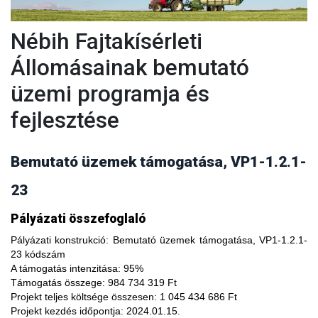
Nébih Fajtakísérleti
Állomásainak bemutató
üzemi programja és
fejlesztése
Bemutató üzemek támogatása, VP1-1.2.1-
23
A fajtakísérleti és fajtakitermesztési állomások
Pályázati összefoglaló
modernizálásával, olyan növényfajta kísérleteket lehet
végezni, melyekkel limitálhatóak a mezőgazdasági termesztés
Pályázati konstrukció:
Bemutató üzemek támogatása, VP1-1.2.1-
bizonytalanságából adódó negatív hatások, növelhető a
23 kódszám
termésbiztonság, valamint a növényi kórokozókkal, kártevőkkel
A támogatás intenzitása:
95%
szembeni ellenálló képesség. A fajtakísérlet során megszerzett
Támogatás összege:
984 734 319 Ft
tapasztalatok átadása az agrárgazdaság szereplői részére egy
Projekt teljes költsége összesen:
1 045 434 686 Ft
olyan, a hagyományostól eltérő jellegű tudás megszerzési
Projekt kezdés időpontja:
2024.01.15.