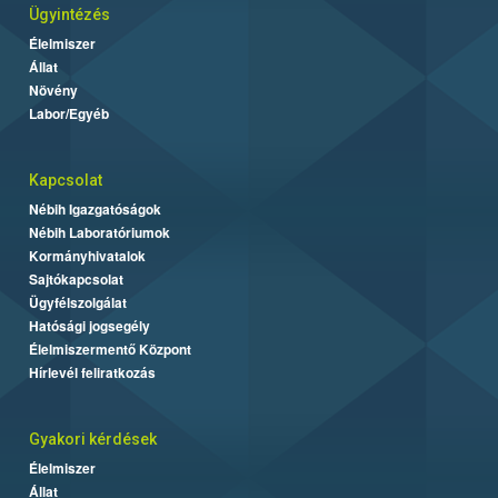
Ügyintézés
Élelmiszer
Állat
Növény
Labor/Egyéb
Kapcsolat
Nébih Igazgatóságok
Nébih Laboratóriumok
Kormányhivatalok
Sajtókapcsolat
Ügyfélszolgálat
Hatósági jogsegély
Élelmiszermentő Központ
Hírlevél feliratkozás
Gyakori kérdések
Élelmiszer
Állat