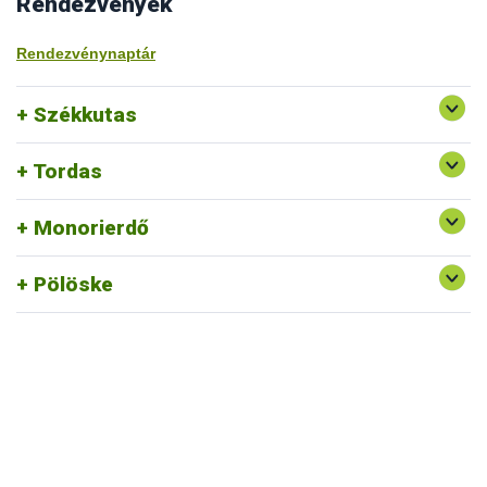
Rendezvények
Rendezvénynaptár
Székkutas
Tordas
Monorierdő
Pölöske