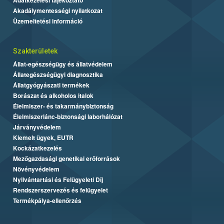
Akadálymentességi nyilatkozat
Üzemeltetési információ
Szakterületek
Állat-egészségügy és állatvédelem
Állategészségügyi diagnosztika
Állatgyógyászati termékek
Borászat és alkoholos italok
Élelmiszer- és takarmánybiztonság
Élelmiszerlánc-biztonsági laborhálózat
Járványvédelem
Kiemelt ügyek, EUTR
Kockázatkezelés
Mezőgazdasági genetikai erőforrások
Növényvédelem
Nyilvántartási és Felügyeleti Díj
Rendszerszervezés és felügyelet
Termékpálya-ellenőrzés