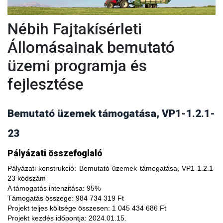
Nébih Fajtakísérleti
Állomásainak bemutató
üzemi programja és
fejlesztése
Bemutató üzemek támogatása, VP1-1.2.1-
23
A fajtakísérleti és fajtakitermesztési állomások
Pályázati összefoglaló
modernizálásával, olyan növényfajta kísérleteket lehet
végezni, melyekkel limitálhatóak a mezőgazdasági termesztés
Pályázati konstrukció:
Bemutató üzemek támogatása, VP1-1.2.1-
bizonytalanságából adódó negatív hatások, növelhető a
23 kódszám
termésbiztonság, valamint a növényi kórokozókkal, kártevőkkel
A támogatás intenzitása:
95%
szembeni ellenálló képesség. A fajtakísérlet során megszerzett
Támogatás összege:
984 734 319 Ft
tapasztalatok átadása az agrárgazdaság szereplői részére egy
Projekt teljes költsége összesen:
1 045 434 686 Ft
olyan, a hagyományostól eltérő jellegű tudás megszerzési
Projekt kezdés időpontja:
2024.01.15.