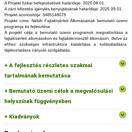
lehetőség, amelynek során a résztvevők elsősorban
A Projekt fizikai befejezésének határideje:
2025.08.01.
gyakorlatorientált ismeretanyaggal, tapasztalatokkal
A záró kifizetési igénylés benyújtásának határideje:
2025.09.01.
gazdagodhatnak, a fajtahasználaton túl, az aktuális termelési
Projekt azonosítója:
3485148078
eljárások és gazdaságszervezési minták alkalmazása
Projekt címe:
Nébih Fajtakísérleti Állomásainak bemutató üzemi
tekintetében. A gazdálkodók olyan innovatív ismereteket,
programja és fejlesztése
növénykultúrákat (fajtákat), környezetvédelmi megoldásokat
A projekt célja
a bemutató üzemi programok megvalósítása a
ismerhetnek meg, amelyek alkalmazása révén
fajtakísérleti állomásokon és fajtakitermesztő állomáson, illetve az
optimalizálhatják a termelést, csökkenthetik a szennyezőanyag
ehhez szükséges infrastruktúra kialakítása a tudásátadásra,
kibocsátást, valamint eredményesen alkalmazkodhatnak a
tájékoztatásra irányuló szolgáltatás.
fenntartható fejlődés feltételeihez.
A pályázat keretében 3 fajtakísérleti és 1 fajtakitermesztő
kertészeti (zöldség, gyümölcs) fajok, szántóföldi
A fejlesztés részletes szakmai
állomáson (Tordas, Pölöske, Székkutas, Monorierdő)
Tordas
és üvegházi termesztési körülmények, ökológiai
valósulna meg bemutató üzemi program.
gazdálkodásra alkalmas fajták vizsgálata
tartalmának bemutatása
Pölöske
kertészeti (gyümölcs) fajok
Bemutató üzemi célok a megvalósulási
Székkutas
szántóföldi fajok vizsgálata
Monorierdő
erdészeti fajok vizsgálata, fajtakitermesztés
helyszínek függvényében
Kiadványok