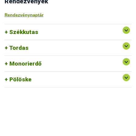
Rendezvények
Rendezvénynaptár
Székkutas
Tordas
Monorierdő
Pölöske