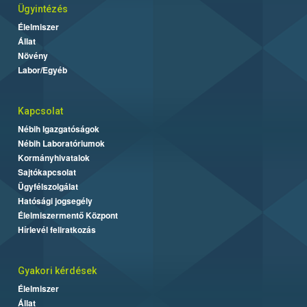
Ügyintézés
Élelmiszer
Állat
Növény
Labor/Egyéb
Kapcsolat
Nébih Igazgatóságok
Nébih Laboratóriumok
Kormányhivatalok
Sajtókapcsolat
Ügyfélszolgálat
Hatósági jogsegély
Élelmiszermentő Központ
Hírlevél feliratkozás
Gyakori kérdések
Élelmiszer
Állat