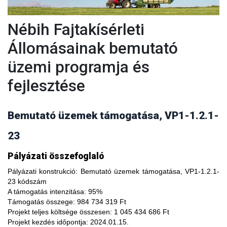
Nébih Fajtakísérleti
Állomásainak bemutató
üzemi programja és
fejlesztése
Bemutató üzemek támogatása, VP1-1.2.1-
23
A fajtakísérleti és fajtakitermesztési állomások
Pályázati összefoglaló
modernizálásával, olyan növényfajta kísérleteket lehet
végezni, melyekkel limitálhatóak a mezőgazdasági termesztés
Pályázati konstrukció:
Bemutató üzemek támogatása, VP1-1.2.1-
bizonytalanságából adódó negatív hatások, növelhető a
23 kódszám
termésbiztonság, valamint a növényi kórokozókkal, kártevőkkel
A támogatás intenzitása:
95%
szembeni ellenálló képesség. A fajtakísérlet során megszerzett
Támogatás összege:
984 734 319 Ft
tapasztalatok átadása az agrárgazdaság szereplői részére egy
Projekt teljes költsége összesen:
1 045 434 686 Ft
olyan, a hagyományostól eltérő jellegű tudás megszerzési
Projekt kezdés időpontja:
2024.01.15.