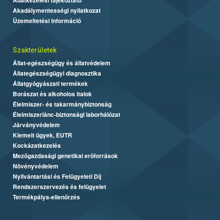
Akadálymentességi nyilatkozat
Üzemeltetési információ
Szakterületek
Állat-egészségügy és állatvédelem
Állategészségügyi diagnosztika
Állatgyógyászati termékek
Borászat és alkoholos italok
Élelmiszer- és takarmánybiztonság
Élelmiszerlánc-biztonsági laborhálózat
Járványvédelem
Kiemelt ügyek, EUTR
Kockázatkezelés
Mezőgazdasági genetikai erőforrások
Növényvédelem
Nyilvántartási és Felügyeleti Díj
Rendszerszervezés és felügyelet
Termékpálya-ellenőrzés