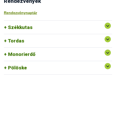
Rendezvények
Rendezvénynaptár
Székkutas
Tordas
Monorierdő
Pölöske