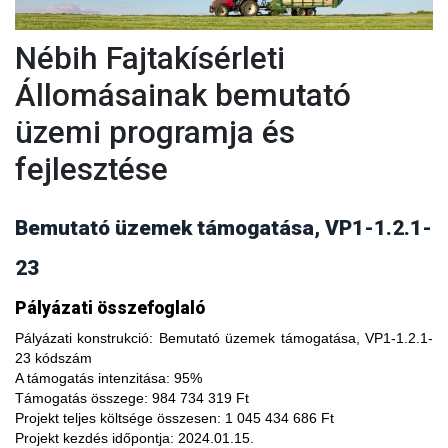
Nébih Fajtakísérleti
Állomásainak bemutató
üzemi programja és
fejlesztése
Bemutató üzemek támogatása, VP1-1.2.1-
23
A fajtakísérleti és fajtakitermesztési állomások
Pályázati összefoglaló
modernizálásával, olyan növényfajta kísérleteket lehet
végezni, melyekkel limitálhatóak a mezőgazdasági termesztés
Pályázati konstrukció:
Bemutató üzemek támogatása, VP1-1.2.1-
bizonytalanságából adódó negatív hatások, növelhető a
23 kódszám
termésbiztonság, valamint a növényi kórokozókkal, kártevőkkel
A támogatás intenzitása:
95%
szembeni ellenálló képesség. A fajtakísérlet során megszerzett
Támogatás összege:
984 734 319 Ft
tapasztalatok átadása az agrárgazdaság szereplői részére egy
Projekt teljes költsége összesen:
1 045 434 686 Ft
olyan, a hagyományostól eltérő jellegű tudás megszerzési
Projekt kezdés időpontja:
2024.01.15.