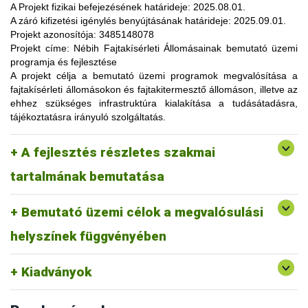
lehetőség, amelynek során a résztvevők elsősorban
A Projekt fizikai befejezésének határideje:
2025.08.01.
gyakorlatorientált ismeretanyaggal, tapasztalatokkal
A záró kifizetési igénylés benyújtásának határideje:
2025.09.01.
gazdagodhatnak, a fajtahasználaton túl, az aktuális termelési
Projekt azonosítója:
3485148078
eljárások és gazdaságszervezési minták alkalmazása
Projekt címe:
Nébih Fajtakísérleti Állomásainak bemutató üzemi
tekintetében. A gazdálkodók olyan innovatív ismereteket,
programja és fejlesztése
növénykultúrákat (fajtákat), környezetvédelmi megoldásokat
A projekt célja
a bemutató üzemi programok megvalósítása a
ismerhetnek meg, amelyek alkalmazása révén
fajtakísérleti állomásokon és fajtakitermesztő állomáson, illetve az
optimalizálhatják a termelést, csökkenthetik a szennyezőanyag
ehhez szükséges infrastruktúra kialakítása a tudásátadásra,
kibocsátást, valamint eredményesen alkalmazkodhatnak a
tájékoztatásra irányuló szolgáltatás.
fenntartható fejlődés feltételeihez.
A pályázat keretében 3 fajtakísérleti és 1 fajtakitermesztő
kertészeti (zöldség, gyümölcs) fajok, szántóföldi
A fejlesztés részletes szakmai
állomáson (Tordas, Pölöske, Székkutas, Monorierdő)
Tordas
és üvegházi termesztési körülmények, ökológiai
valósulna meg bemutató üzemi program.
gazdálkodásra alkalmas fajták vizsgálata
tartalmának bemutatása
Pölöske
kertészeti (gyümölcs) fajok
Bemutató üzemi célok a megvalósulási
Székkutas
szántóföldi fajok vizsgálata
Monorierdő
erdészeti fajok vizsgálata, fajtakitermesztés
helyszínek függvényében
Kiadványok