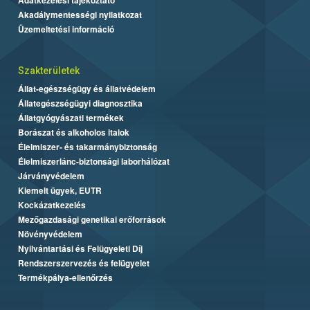
Akadálymentességi nyilatkozat
Üzemeltetési információ
Szakterületek
Állat-egészségügy és állatvédelem
Állategészségügyi diagnosztika
Állatgyógyászati termékek
Borászat és alkoholos italok
Élelmiszer- és takarmánybiztonság
Élelmiszerlánc-biztonsági laborhálózat
Járványvédelem
Kiemelt ügyek, EUTR
Kockázatkezelés
Mezőgazdasági genetikai erőforrások
Növényvédelem
Nyilvántartási és Felügyeleti Díj
Rendszerszervezés és felügyelet
Termékpálya-ellenőrzés