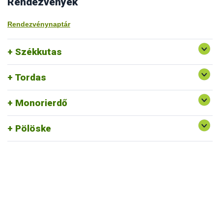
Rendezvények
Rendezvénynaptár
Székkutas
Tordas
Monorierdő
Pölöske