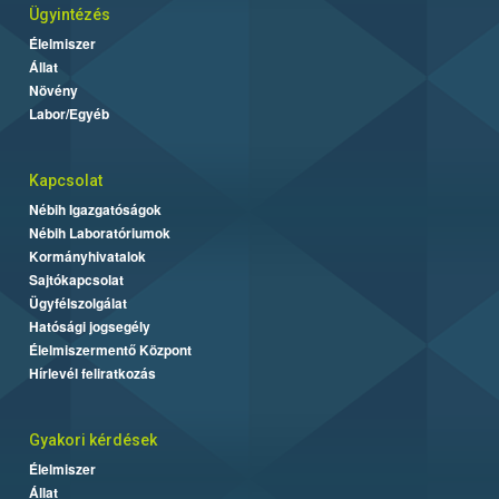
Ügyintézés
Élelmiszer
Állat
Növény
Labor/Egyéb
Kapcsolat
Nébih Igazgatóságok
Nébih Laboratóriumok
Kormányhivatalok
Sajtókapcsolat
Ügyfélszolgálat
Hatósági jogsegély
Élelmiszermentő Központ
Hírlevél feliratkozás
Gyakori kérdések
Élelmiszer
Állat