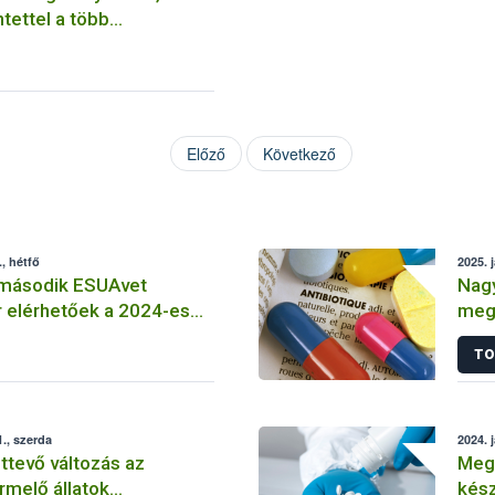
tettel a több
 tartalmazó
kre
Előző
Következő
, hétfő
2025. 
 második ESUAvet
Nagy
r elérhetőek a 2024-es
megn
-ban értékesített és
jele
TO
állatgyógyászati
is szerekről
., szerda
2024. 
tevő változás az
Megn
rmelő állatok
kés