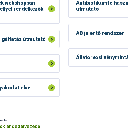
yek webshopban
Antibiotikumfelhaszn
éllyel rendelkezők
útmutató
AB jelentő rendszer
olgáltatás útmutató
Állatorvosi vénymint
akorlat elvei
zerda
mok engedélyezése,