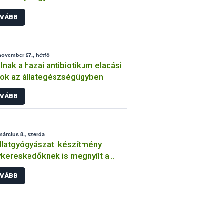
biotikumforgalmazási jelentési
VÁBB
lete
november 27., hétfő
lnak a hazai antibiotikum eladási
ok az állategészségügyben
VÁBB
március 8., szerda
llatgyógyászati készítmény
kereskedőknek is megnyílt a
ntési felület
VÁBB