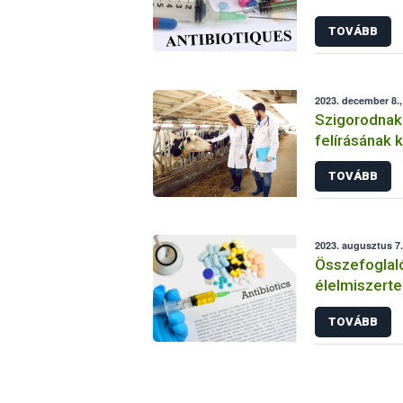
antibiotiku
TOVÁBB
2023. december 8.,
Szigorodnak 
felírásának 
élelmiszer-t
TOVÁBB
2023. augusztus 7.
Összefoglaló
élelmiszerte
antibiotikum
TOVÁBB