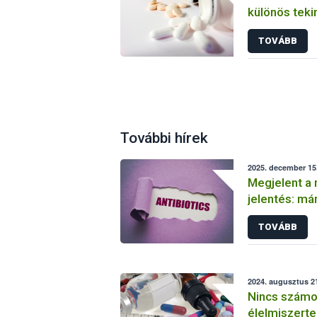
különös tekin
hatóanyagot
TOVÁBB
készítménye
További hírek
2025. december 15.
Megjelent a
jelentés: má
adatok az EU
TOVÁBB
felhasznált 
antimikrobiál
2024. augusztus 21
Nincs számot
élelmiszerte