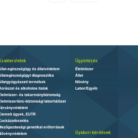
Szakterületek
Ügyintézés
Állat-egészségügy és állatvédelem
Élelmiszer
Állategészségügyi diagnosztika
Állat
Állatgyógyászati termékek
Növény
Borászat és alkoholos italok
Labor/Egyéb
Élelmiszer- és takarmánybiztonság
Élelmiszerlánc-biztonsági laborhálózat
Járványvédelem
Kiemelt ügyek, EUTR
Kockázatkezelés
Mezőgazdasági genetikai erőforrások
Gyakori kérdések
Növényvédelem