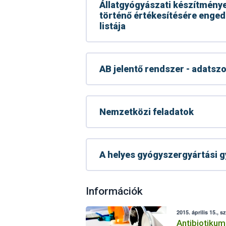
Állatgyógyászati készítmén
történő értékesítésére enged
listája
AB jelentő rendszer - adatsz
Nemzetközi feladatok
A helyes gyógyszergyártási gy
Információk
2015. április 15., s
Antibiotiku