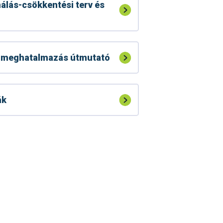
álás-csökkentési terv és
 - meghatalmazás útmutató
ák