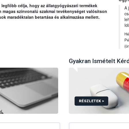
legfőbb célja, hogy az állatgyógyászati termékek
A 
ban magas színvonalú szakmai tevékenységet valósítson
cs
ok maradéktalan betartása és alkalmazása mellett.
le
Id
Hé
Pé
(ü
Gyakran Ismételt Kér
RÉSZLETEK >