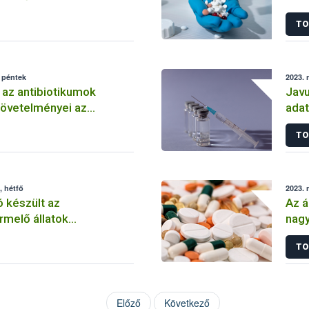
mos kezelésében
anti
TO
felü
 péntek
2023. 
az antibiotikumok
Javu
követelményei az
adat
ermelő állatok esetében
TO
, hétfő
2023. 
 készült az
Az á
rmelő állatok
nagy
os kezeléséről
jele
TO
Előző
Következő