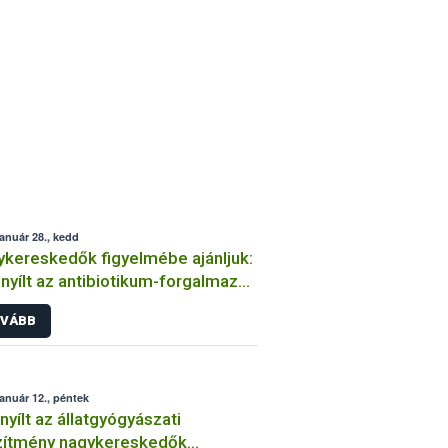
január 28., kedd
kereskedők figyelmébe ajánljuk:
yílt az antibiotikum-forgalmazás
ntési felülete
VÁBB
január 12., péntek
yílt az állatgyógyászati
zítmény nagykereskedők