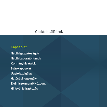
Cookie beállítások
Kapcsolat
Nébih Igazgatóságok
Nébih Laboratóriumok
Kormányhivatalok
Sajtókapcsolat
Ügyfélszolgálat
Hatósági jogsegély
Élelmiszermentő Központ
Hírlevél feliratkozás