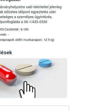
járványhelyzetre való tekintettel jelenleg
ak előzetes időpont egyeztetés után
hetséges a személyes ügyintézés.
őpontfoglalás a 06-1/433-0330
tfő-Csütörtök: 9-15h
ntek: -
nnepnapok előtti munkanapon: 12 h-ig)
dések