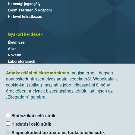
Hatósági jogsegély
Élelmiszermentő Központ
Hírlevél feliratkozás
Gyakori kérdések
Élelmiszer
Állat
Növény
Laboratóriumok
Labor/Egyéb
Adatkezelési tájékoztatónkban
megismerheti, hogyan
gondoskodunk személyes adatai védelméről. Weboldalunk
cookie-kat (sütiket) használ a jobb felhasználói élmény
érdekében, melynek biztosításához kérjük, kattintson az
„Elfogadom” gombra.
Statisztikai célú sütik
Nemzeti Élelmiszerlánc-biztonsági Hivatal
Hirdetési célú sütik
Cím: 1024 Budapest, Keleti Károly utca. 24.
Alapműködést biztosító és funkcionális sütik
Levelezési cím: 1525 Budapest. Pf. 30.