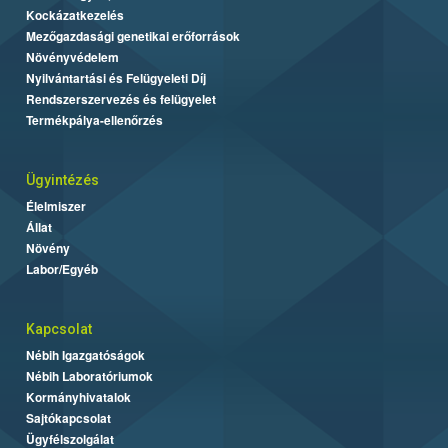
Kockázatkezelés
Mezőgazdasági genetikai erőforrások
Növényvédelem
Nyilvántartási és Felügyeleti Díj
Rendszerszervezés és felügyelet
Termékpálya-ellenőrzés
Ügyintézés
Élelmiszer
Állat
Növény
Labor/Egyéb
Kapcsolat
Nébih Igazgatóságok
Nébih Laboratóriumok
Kormányhivatalok
Sajtókapcsolat
Ügyfélszolgálat