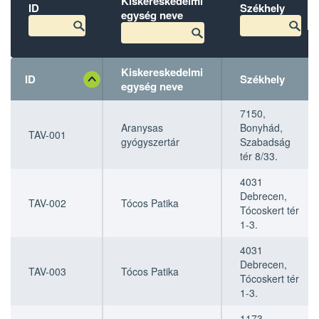
Kiskereskedelmi
ID
Székhely
egység neve
Kiskereskedelmi
ID
Székhely
egység neve
ID
ID
Kiskereskedelmi
Kiskereskedelmi
Székhely
Székhely
7150,
egység neve
egység neve
Aranysas
Bonyhád,
TAV-001
gyógyszertár
Szabadság
tér 8/33.
4031
Debrecen,
TAV-002
Tócos Patika
Tócoskert tér
1-3.
4031
Debrecen,
TAV-003
Tócos Patika
Tócoskert tér
1-3.
1173